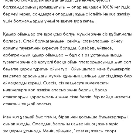
болжамдарының артықшылығы – олар ешқашан 100% кепілдік
бермеуі керек, сондықтан олардың жұмыс істейтініне көз жеткізу
үшін болжамдарды үнемі теңшеуге тура келеді.
Құмар ойындар өте тұрақсыз болуы мүмкін және сіз құбылмалы
боласыз. Олай болмағанымен, сенімді ставкалармен ойнау
арқылы тәуекелмен күресуге болады. Surebets, әйтпесе,
арбитраждық құмар ойындар – бұл сіз өз ұстанымыңызды
түзететін және сіз әртүрлі басқа ойын платформасында дәл сол
беделге қарсы тұратын ойын түрі. Ойыншылар жеке букмекерлік
кеңселер арасындағы мүмкін құнының шегінде дәлсіздіктер бар
аймақтарды көреді. Сөзсіз, сіз кездесуге көмектесетін
нәтижелерге қол жеткізе аласыз және барлық басқа
ставкаларды қарастыратын және сізге белгілі бір пайда әкелетін
ставканы таңдай аласыз.
Мен көп ұзамай бәс тігемін, бірақ мен қосымша букмекерлерді
сынап көрдім. Олардың барлығы өздерінің оң және теріс
жақтарын ұсынады.Менің ойымша, 1xbet ең жақсы спорт