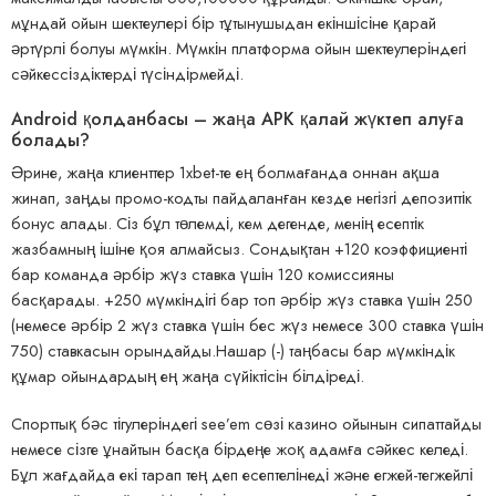
мұндай ойын шектеулері бір тұтынушыдан екіншісіне қарай
әртүрлі болуы мүмкін. Мүмкін платформа ойын шектеулеріндегі
сәйкессіздіктерді түсіндірмейді.
Android қолданбасы – жаңа APK қалай жүктеп алуға
болады?
Әрине, жаңа клиенттер 1xbet-те ең болмағанда оннан ақша
жинап, заңды промо-кодты пайдаланған кезде негізгі депозиттік
бонус алады. Сіз бұл төлемді, кем дегенде, менің есептік
жазбамның ішіне қоя алмайсыз. Сондықтан +120 коэффициенті
бар команда әрбір жүз ставка үшін 120 комиссияны
басқарады. +250 мүмкіндігі бар топ әрбір жүз ставка үшін 250
(немесе әрбір 2 жүз ставка үшін бес жүз немесе 300 ставка үшін
750) ставкасын орындайды.Нашар (-) таңбасы бар мүмкіндік
құмар ойындардың ең жаңа сүйіктісін білдіреді.
Спорттық бәс тігулеріндегі see’em сөзі казино ойынын сипаттайды
немесе сізге ұнайтын басқа бірдеңе жоқ адамға сәйкес келеді.
Бұл жағдайда екі тарап тең деп есептелінеді және егжей-тегжейлі