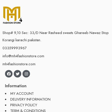
Shop# 9,10 Sec: 33/D Near Rasheed sweets Ghareeb Nawaz Stop
Korangi karachi pakistan.
03359993967
info@mh4fashionstore.com
mh4fashionstore.com
Information
MY ACCOUNT
DELIVERY INFORMATION
PRIVACY POLICY
TERM & CONDITIONS