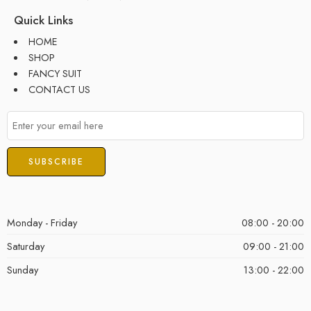
Quick Links
HOME
SHOP
FANCY SUIT
CONTACT US
Monday - Friday
08:00 - 20:00
Saturday
09:00 - 21:00
Sunday
13:00 - 22:00