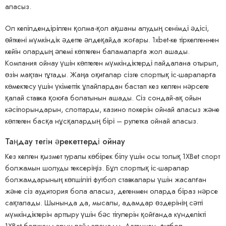
аласыз.
Ол кепілдендірілген қолма-қол ақшаны алудың сенімді әдісі,
өйткені мүмкіндік әдетте әлдеқайда жоғары. 1xbet-ке тіркелгеннен
кейін олардың әлемі көптеген баламаларға жол ашады.
Компания ойнау үшін көптеген мүмкіндіктерді пайдалана отырып,
өзін мақтан тұтады. Жаңа оқиғалар сізге спорттық іс-шараларға
көмектесу үшін үкіметтік ұпайлардан бастап кез келген нәрсеге
қалай ставка қоюға болатынын ашады. Сіз сондай-ақ ойын
кәсіпорындарын, слоттарды, казино покерін ойнай аласыз және
көптеген басқа нұсқалардың бірі – рулетка ойнай аласыз.
Таңдау тегін әрекеттерді ойнау
Кез келген қызмет туралы көбірек білу үшін осы толық 1XBet спорт
болжамын шолуды тексеріңіз. Бұл спорттық іс-шаралар
болжамдарының көпшілігі футбол ставкалары үшін жасалған
және сіз аудитория бола аласыз, дегенмен оларда біраз нәрсе
сақталады. Шынында да, мысалы, адамдар өздерінің сәтті
мүмкіндіктерін арттыру үшін бәс тігулерін қойғанда күнделікті
1XBet болжамдарын пайдаланады. Дегенмен, футбол