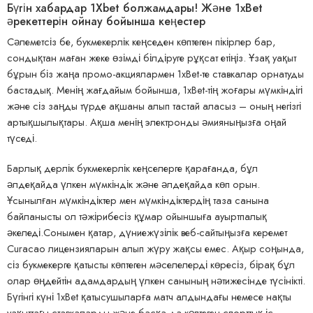
Бүгін хабардар 1Xbet болжамдары! Және 1xBet
әрекеттерін ойнау бойынша кеңестер
Сәлеметсіз бе, букмекерлік кеңседен көптеген пікірлер бар,
сондықтан маған жеке өзімді білдіруге рұқсат етіңіз. Ұзақ уақыт
бұрын біз жаңа промо-акциялармен 1xBet-те ставкалар орнатуды
бастадық. Менің жағдайым бойынша, 1xBet-тің жоғары мүмкіндігі
және сіз заңды түрде ақшаны алып тастай аласыз – оның негізгі
артықшылықтары. Ақша менің электронды әмияныңызға оңай
түседі.
Барлық дерлік букмекерлік кеңселерге қарағанда, бұл
әлдеқайда үлкен мүмкіндік және әлдеқайда көп орын.
Ұсынылған мүмкіндіктер мен мүмкіндіктердің таза санына
байланысты ол тәжірибесіз құмар ойыншыға ауыртпалық
әкеледі.Сонымен қатар, дүниежүзілік веб-сайтыңызға керемет
Curacao лицензияларын алып жүру жақсы емес. Ақыр соңында,
сіз букмекерге қатысты көптеген мәселелерді көресіз, бірақ бұл
олар өңдейтін адамдардың үлкен санының нәтижесінде түсінікті.
Бүгінгі күні 1xBet қатысушыларға матч алдындағы немесе нақты
уақыттағы ставкаларды және басқа да көптеген спорттық іс-