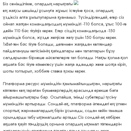
Біз сенімділікке, олардың нарықтағы
ең жақсы шешімді ұсынуға жұмыс істеуіне қоса, олардың
үздіксіз алға ұмтылуларына қуанамыз. Түсіндіргендей, егер сіз
ойнап жатқан командаңыздың мүмкіндігі -110 болса, ұтыс 100-ге
дейін 110 бәс тігуіңіз керек. Егер сіздің командаңызда -150
мүмкіндік болса, жүзде жеңіске жету үшін 150 болуы керек.
1xBet-тен бәс тігуге болады, дегенмен жаңадан келгендер
пайдаланушы келісімінің қағидалары мен талаптарын бұзу
салдарынан бірнеше мәселелерге тап болады. Нақты қолма-қол
ақшаға бәс тігуге көмектесу үшін жаңа адамдар жеке шотқа кіріп,
шотты толтырып, хоббиге ставка қоюы керек.
Платформа ресурс мүмкіндігін қамтымайтындықтан, нарықтағы
көптеген кең тараған букмекерлердің арасында ерекше баға
айырмашылықтары бар. Осылайша, тиімді субеттерді түсіну
мүмкіндігін арттырады. Сондай-ақ, платформа әлемдегі ең үлкен
спорттық жарнамалардың бірін ұсынады, содан кейін тамаша
орындарды табу ықтималдығы артады.Сіз сондай-ақ көбірек
ақшаға қауіп төндірудің орнына олардың ықтимал төлемдерін
жақсарту үшін платформа тұрақты түрде ұсынатын жеке