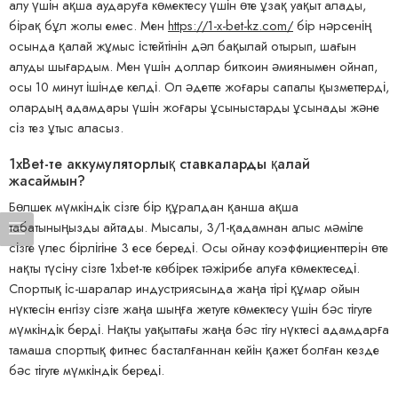
алу үшін ақша аударуға көмектесу үшін өте ұзақ уақыт алады,
бірақ бұл жолы емес. Мен
https://1-x-bet-kz.com/
бір нәрсенің
осында қалай жұмыс істейтінін дәл бақылай отырып, шағын
алуды шығардым. Мен үшін доллар биткоин әмиянымен ойнап,
осы 10 минут ішінде келді. Ол әдетте жоғары сапалы қызметтерді,
олардың адамдары үшін жоғары ұсыныстарды ұсынады және
сіз тез ұтыс аласыз.
1xBet-те аккумуляторлық ставкаларды қалай
жасаймын?
Бөлшек мүмкіндік сізге бір құралдан қанша ақша
табатыныңызды айтады. Мысалы, 3/1-қадамнан алыс мәміле
сізге үлес бірлігіне 3 есе береді. Осы ойнау коэффициенттерін өте
нақты түсіну сізге 1xbet-те көбірек тәжірибе алуға көмектеседі.
Спорттық іс-шаралар индустриясында жаңа тірі құмар ойын
нүктесін енгізу сізге жаңа шыңға жетуге көмектесу үшін бәс тігуге
мүмкіндік берді. Нақты уақыттағы жаңа бәс тігу нүктесі адамдарға
тамаша спорттық фитнес басталғаннан кейін қажет болған кезде
бәс тігуге мүмкіндік береді.