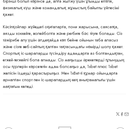
бірінші болып көрінсе де, алға жылжу үшін ұтымды ептілік,
физикалық күш және командалық жұмыстың байыпты үйлесімі
қажет.
Кәсіпқойлар жүйедегі оқиғаларға, пони жарысына, саясатқа,
аязды хоккейге, волейболға және регбиге бәс тігуге болады. Сіз
тәжірибе алу үшін әлдеқайда көп бейне ойынын таба аласыз
және сізге веб-сайттың қалған тақтасындағы нөмірді шолу қажет.
Спорттық іс-шараларды түсіндіру адамдарға аз болғандықтан,
егжей-тегжейлі бола алмады. Сіз маңызды әрекеттерді тұтынудың
осы түрлерін көрсететін адам болсаңыз да, 1xbet плюс 1xbet
желісін іздеуді қарастырыңыз. Мен 1xBet-ті құмар ойындарға
арналған спорт пен іс-шаралардың кең анықтамалығы үшін
мақтағым келеді.