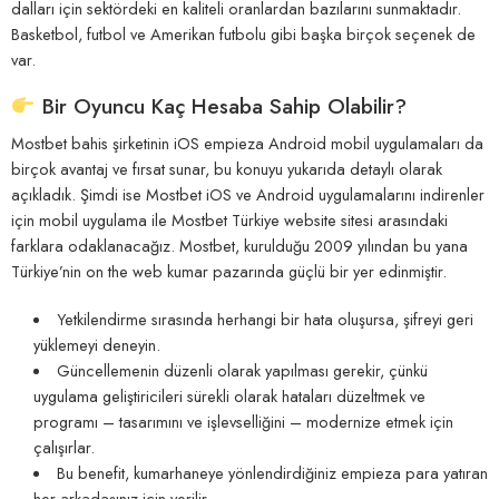
dalları için sektördeki en kaliteli oranlardan bazılarını sunmaktadır.
Basketbol, ​​futbol ve Amerikan futbolu gibi başka birçok seçenek de
var.
Bir Oyuncu Kaç Hesaba Sahip Olabilir?
Mostbet bahis şirketinin iOS empieza Android mobil uygulamaları da
birçok avantaj ve fırsat sunar, bu konuyu yukarıda detaylı olarak
açıkladık. Şimdi ise Mostbet iOS ve Android uygulamalarını indirenler
için mobil uygulama ile Mostbet Türkiye website sitesi arasındaki
farklara odaklanacağız. Mostbet, kurulduğu 2009 yılından bu yana
Türkiye’nin on the web kumar pazarında güçlü bir yer edinmiştir.
Yetkilendirme sırasında herhangi bir hata oluşursa, şifreyi geri
yüklemeyi deneyin.
Güncellemenin düzenli olarak yapılması gerekir, çünkü
uygulama geliştiricileri sürekli olarak hataları düzeltmek ve
programı – tasarımını ve işlevselliğini – modernize etmek için
çalışırlar.
Bu benefit, kumarhaneye yönlendirdiğiniz empieza para yatıran
her arkadaşınız için verilir.