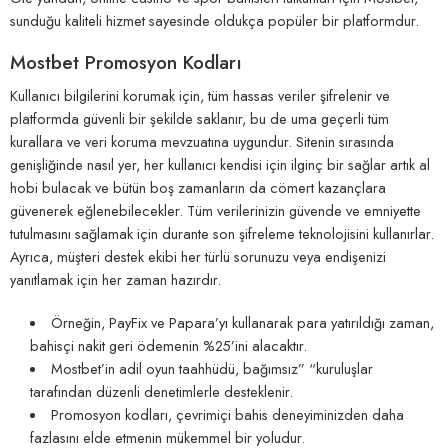
sunduğu kaliteli hizmet sayesinde oldukça popüler bir platformdur.
Mostbet Promosyon Kodları
Kullanıcı bilgilerini korumak için, tüm hassas veriler şifrelenir ve
platformda güvenli bir şekilde saklanır, bu de uma geçerli tüm
kurallara ve veri koruma mevzuatına uygundur. Sitenin sırasında
genişliğinde nasıl yer, her kullanıcı kendisi için ilginç bir sağlar artık al
hobi bulacak ve bütün boş zamanların da cömert kazançlara
güvenerek eğlenebilecekler. Tüm verilerinizin güvende ve emniyette
tutulmasını sağlamak için durante son şifreleme teknolojisini kullanırlar.
Ayrıca, müşteri destek ekibi her türlü sorunuzu veya endişenizi
yanıtlamak için her zaman hazırdır.
Örneğin, PayFix ve Papara’yı kullanarak para yatırıldığı zaman,
bahisçi nakit geri ödemenin %25’ini alacaktır.
Mostbet’in adil oyun taahhüdü, bağımsız” “kuruluşlar
tarafından düzenli denetimlerle desteklenir.
Promosyon kodları, çevrimiçi bahis deneyiminizden daha
fazlasını elde etmenin mükemmel bir yoludur.