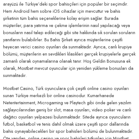
arayüzü ile Türkiye’deki spor bahisçileri için popüler bir seçimdir.
Hem Android hem sobre iOS cihazlar için mevcuttur ve bahis
şirketinin tüm bahis seçeneklerine kolay erişim sağlar. Burada
müşteriler, para yatırma ve çekme işlemlerinin nasıl yapılacağı veya
bonusların nasıl talep edileceği gibi site hakkında sık sorulan soruların
yanıtlarını bulabilirler. Bu Bahis Şirketi ayrıca müşterilerine çeşitli
heyecan verici casino oyunları da sunmaktadır. Ayrıca, canlı krupiye
bölümü, müşterilerin en sevdikleri klasikleri gerçek krupiyelerle gerçek
zamanlı olarak oynamalarına olanak tanır. Hoş Geldin Bonusuna ek
olarak, Mostbet mevcut oyuncular için yeniden yükleme bonusları da
sunmaktadır.
Mostbet Casino, Türk oyunculara çok çeşitli online casino oyunları
sunan Türkiye merkezli bir online casinodur. Kumarhanede
Netentertainment, Microgaming ve Playtech gibi önde gelen yazılım
sağlayıcılarından geniş bir slot, masa oyunları, video poker ve canlı
dağıtıcı oyunları yelpazesi bulunmaktadır. Sitede ayrıca oyuncuların
futbol, basketbol ve tenis dahil olmak üzere çeşitli spor dallarında
bahis oynayabilecekleri bir spor bahisleri bölümü de bulunmaktadır.
Öte yandan, online casino ve spor bahisleri tutkunları için Mostbet,