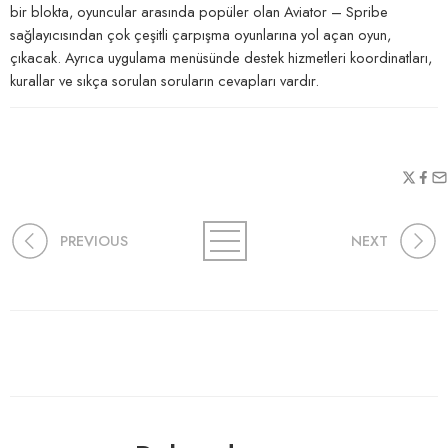
bir blokta, oyuncular arasında popüler olan Aviator – Spribe
sağlayıcısından çok çeşitli çarpışma oyunlarına yol açan oyun,
çıkacak. Ayrıca uygulama menüsünde destek hizmetleri koordinatları,
kurallar ve sıkça sorulan soruların cevapları vardır.
PREVIOUS
NEXT