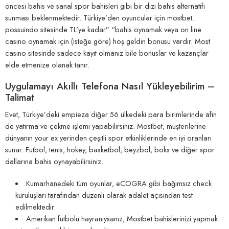
öncesi bahis ve sanal spor bahisleri gibi bir dizi bahis alternatifi
sunması beklenmektedir. Türkiye’den oyuncular için mostbet.
possuindo sitesinde TL’ye kadar” “bahis oynamak veya on line
casino oynamak için (isteğe göre) hoş geldin bonusu vardır. Most
casino sitesinde sadece kayıt olmanız bile bonuslar ve kazançlar
elde etmenize olanak tanır.
Uygulamayı Akıllı Telefona Nasıl Yükleyebilirim –
Talimat
Evet, Türkiye’deki empieza diğer 56 ülkedeki para birimlerinde afin
de yatırma ve çekme işlemi yapabilirsiniz. Mostbet, müşterilerine
dünyanın your ex yerinden çeşitli spor etkinliklerinde en iyi oranları
sunar. Futbol, tenis, hokey, basketbol, beyzbol, boks ve diğer spor
dallarına bahis oynayabilirsiniz.
Kumarhanedeki tüm oyunlar, eCOGRA gibi bağımsız check
kuruluşları tarafından düzenli olarak adalet açısından test
edilmektedir.
Amerikan futbolu hayranıysanız, Mostbet bahislerinizi yapmak