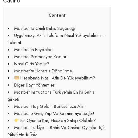
Casino
Content
Mostbet’te Canlı Bahis Seçeneği
Uygulamayı Akıllı Telefona Nasıl Yükleyebilirim –
Talimat
Mostbet’in Faydaları
Mostbet Promosyon Kodları
Nasıl Giriş Yapılır?
Mostbet’te Ücretsiz Döndürme
Hesabıma Nasıl Afin De Yükleyebilirim?
Diğer Kayıt Yöntemleri
Mostbet Instructions Türkiye’nin En İyi Bahis
Şirketi
Mostbet Hoş Geldin Bonusunuzu Alın
Mostbet’e Giriş Yap Ve Kazanmaya Başla!
Bir Oyuncu Kaç Hesaba Sahip Olabilir?
Mostbet Türki̇ye – Bahi̇s Ve Casi̇no Oyunlari İçi̇n
Ni̇hai̇ Hedefi̇ni̇z