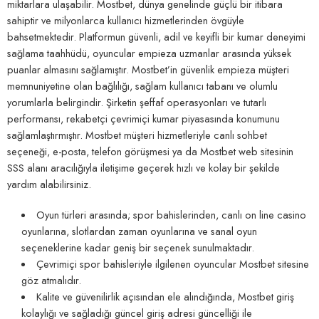
miktarlara ulaşabilir. Mostbet, dünya genelinde güçlü bir itibara
sahiptir ve milyonlarca kullanıcı hizmetlerinden övgüyle
bahsetmektedir. Platformun güvenli, adil ve keyifli bir kumar deneyimi
sağlama taahhüdü, oyuncular empieza uzmanlar arasında yüksek
puanlar almasını sağlamıştır. Mostbet’in güvenlik empieza müşteri
memnuniyetine olan bağlılığı, sağlam kullanıcı tabanı ve olumlu
yorumlarla belirgindir. Şirketin şeffaf operasyonları ve tutarlı
performansı, rekabetçi çevrimiçi kumar piyasasında konumunu
sağlamlaştırmıştır. Mostbet müşteri hizmetleriyle canlı sohbet
seçeneği, e-posta, telefon görüşmesi ya da Mostbet web sitesinin
SSS alanı aracılığıyla iletişime geçerek hızlı ve kolay bir şekilde
yardım alabilirsiniz.
Oyun türleri arasında; spor bahislerinden, canlı on line casino
oyunlarına, slotlardan zaman oyunlarına ve sanal oyun
seçeneklerine kadar geniş bir seçenek sunulmaktadır.
Çevrimiçi spor bahisleriyle ilgilenen oyuncular Mostbet sitesine
göz atmalıdır.
Kalite ve güvenilirlik açısından ele alındığında, Mostbet giriş
kolaylığı ve sağladığı güncel giriş adresi güncelliği ile