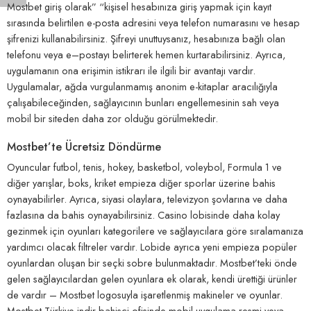
Mostbet giriş olarak” “kişisel hesabınıza giriş yapmak için kayıt
sırasında belirtilen e-posta adresini veya telefon numarasını ve hesap
şifrenizi kullanabilirsiniz. Şifreyi unuttuysanız, hesabınıza bağlı olan
telefonu veya e–postayı belirterek hemen kurtarabilirsiniz. Ayrıca,
uygulamanın ona erişimin istikrarı ile ilgili bir avantajı vardır.
Uygulamalar, ağda vurgulanmamış anonim e-kitaplar aracılığıyla
çalışabileceğinden, sağlayıcının bunları engellemesinin sah veya
mobil bir siteden daha zor olduğu görülmektedir.
Mostbet’te Ücretsiz Döndürme
Oyuncular futbol, tenis, hokey, basketbol, voleybol, Formula 1 ve
diğer yarışlar, boks, kriket empieza diğer sporlar üzerine bahis
oynayabilirler. Ayrıca, siyasi olaylara, televizyon şovlarına ve daha
fazlasına da bahis oynayabilirsiniz. Casino lobisinde daha kolay
gezinmek için oyunları kategorilere ve sağlayıcılara göre sıralamanıza
yardımcı olacak filtreler vardır. Lobide ayrıca yeni empieza popüler
oyunlardan oluşan bir seçki sobre bulunmaktadır. Mostbet’teki önde
gelen sağlayıcılardan gelen oyunlara ek olarak, kendi ürettiği ürünler
de vardır – Mostbet logosuyla işaretlenmiş makineler ve oyunlar.
Mostbet Türkiye indir bahisçi ofisinde mobil uygulama resmi veya