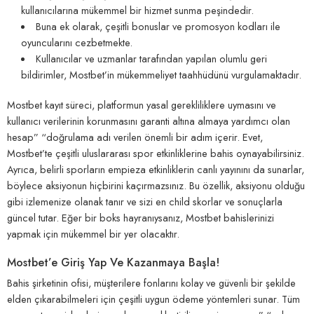
kullanıcılarına mükemmel bir hizmet sunma peşindedir.
Buna ek olarak, çeşitli bonuslar ve promosyon kodları ile
oyuncularını cezbetmekte.
Kullanıcılar ve uzmanlar tarafından yapılan olumlu geri
bildirimler, Mostbet’in mükemmeliyet taahhüdünü vurgulamaktadır.
Mostbet kayıt süreci, platformun yasal gerekliliklere uymasını ve
kullanıcı verilerinin korunmasını garanti altına almaya yardımcı olan
hesap” “doğrulama adı verilen önemli bir adım içerir. Evet,
Mostbet’te çeşitli uluslararası spor etkinliklerine bahis oynayabilirsiniz.
Ayrıca, belirli sporların empieza etkinliklerin canlı yayınını da sunarlar,
böylece aksiyonun hiçbirini kaçırmazsınız. Bu özellik, aksiyonu olduğu
gibi izlemenize olanak tanır ve sizi en child skorlar ve sonuçlarla
güncel tutar. Eğer bir boks hayranıysanız, Mostbet bahislerinizi
yapmak için mükemmel bir yer olacaktır.
Mostbet’e Giriş Yap Ve Kazanmaya Başla!
Bahis şirketinin ofisi, müşterilere fonlarını kolay ve güvenli bir şekilde
elden çıkarabilmeleri için çeşitli uygun ödeme yöntemleri sunar. Tüm