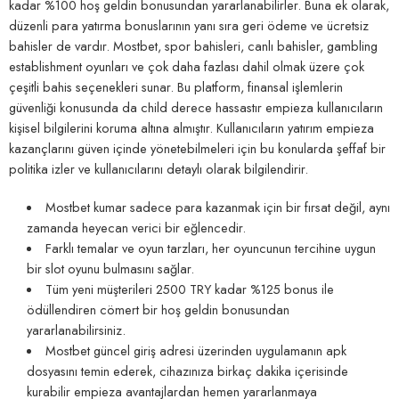
kadar %100 hoş geldin bonusundan yararlanabilirler. Buna ek olarak,
düzenli para yatırma bonuslarının yanı sıra geri ödeme ve ücretsiz
bahisler de vardır. Mostbet, spor bahisleri, canlı bahisler, gambling
establishment oyunları ve çok daha fazlası dahil olmak üzere çok
çeşitli bahis seçenekleri sunar. Bu platform, finansal işlemlerin
güvenliği konusunda da child derece hassastır empieza kullanıcıların
kişisel bilgilerini koruma altına almıştır. Kullanıcıların yatırım empieza
kazançlarını güven içinde yönetebilmeleri için bu konularda şeffaf bir
politika izler ve kullanıcılarını detaylı olarak bilgilendirir.
Mostbet kumar sadece para kazanmak için bir fırsat değil, aynı
zamanda heyecan verici bir eğlencedir.
Farklı temalar ve oyun tarzları, her oyuncunun tercihine uygun
bir slot oyunu bulmasını sağlar.
Tüm yeni müşterileri 2500 TRY kadar %125 bonus ile
ödüllendiren cömert bir hoş geldin bonusundan
yararlanabilirsiniz.
Mostbet güncel giriş adresi üzerinden uygulamanın apk
dosyasını temin ederek, cihazınıza birkaç dakika içerisinde
kurabilir empieza avantajlardan hemen yararlanmaya