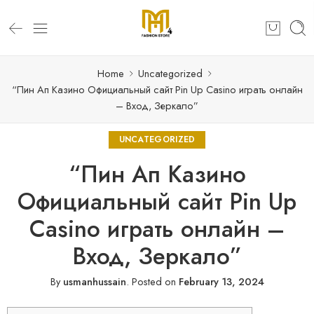
Home
Uncategorized
“Пин Ап Казино Официальный сайт Pin Up Casino играть онлайн
– Вход, Зеркало”
UNCATEGORIZED
“Пин Ап Казино
Официальный сайт Pin Up
Casino играть онлайн –
Вход, Зеркало”
By
usmanhussain
.
Posted on
February 13, 2024