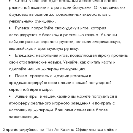
Слоты: у нас вас ждет огромный ассортимент слотов
различной тематики и с разными бонусами. От классических
фруктовых автоматов до современных видеослотов с
уникальными функциями.
Рулетка: попробуйте свою удачу в игре, которая
ассоциируется с блеском и роскошью казино. У нас вы
найдете разные варианты рулетки, включая американскую,
европейскую и французскую рулетку.
Блэкджек: настольная игра, позволяющая игроку проявить
свои стратегические навыки. Узнайте, как считать карты и
сделайте нашим дилерам конкуренцию.
Покер: сразитесь с другими игроками и
продемонстрируйте свои навыки в самой популярной
карточной игре в мире.
Живые игры: в нашем казино вы можете погрузиться в
атмосферу реального игорного заведения и поиграть с
настоящими дилерами. Ваш опыт станет еще более
захватывающим.
Зарегистрируйтесь на Пин Ап Казино Официальном сайте и