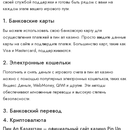
своей службой поддержки и готовы быть рядом с вами на
каждом этапе вашего игрового пути.
1. Банковские карты
Вы можете использовать свою банковскую карту для
осуществления платежей в пин ап казино. Просто введите данные
карты на сайте и подтвердите платеж. Большинство карт, такие как
Visa и Mastercard, поддерживаются.
2. Электронные кошельки
Пополнить и снять деньги с игрового счета в пин ап казино
можно с помощью популярных электронных кошельков, таких как
Яндекс.Деньги, WebMoney, QIWI и другие. Эти методы
обеспечивают мгновенные переводы и высокую степень
безопасности.
3. Банковский перевод
4. Криптовалюта
Пин Ап Казахстан – официальный сайт казино Pin Up