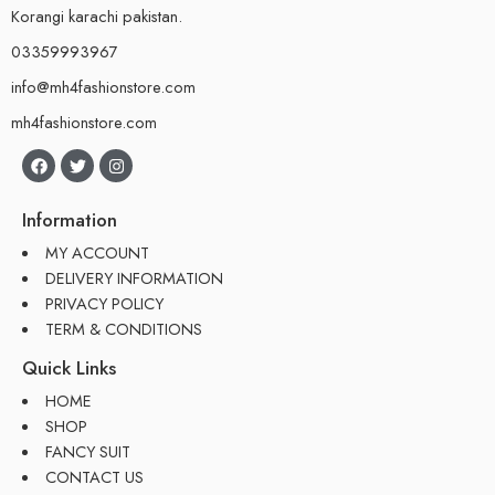
Korangi karachi pakistan.
03359993967
info@mh4fashionstore.com
mh4fashionstore.com
Information
MY ACCOUNT
DELIVERY INFORMATION
PRIVACY POLICY
TERM & CONDITIONS
Quick Links
HOME
SHOP
FANCY SUIT
CONTACT US