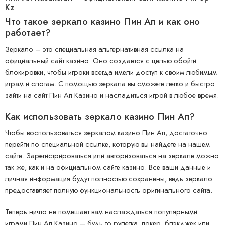
Kz
Что такое зеркало казино Пин Ап и как оно
работает?
Зеркало – это специальная альтернативная ссылка на
официальный сайт казино. Оно создается с целью обойти
блокировки, чтобы игроки всегда имели доступ к своим любимым
играм и слотам. С помощью зеркала вы сможете легко и быстро
зайти на сайт Пин Ап Казино и насладиться игрой в любое время.
Как использовать зеркало казино Пин Ап?
Чтобы воспользоваться зеркалом казино Пин Ап, достаточно
перейти по специальной ссылке, которую вы найдете на нашем
сайте. Зарегистрироваться или авторизоваться на зеркале можно
так же, как и на официальном сайте казино. Все ваши данные и
личная информация будут полностью сохранены, ведь зеркало
предоставляет полную функциональность оригинального сайта.
Теперь ничто не помешает вам наслаждаться популярными
играми Пин Ап Казино – будь то рулетка, покер, блэкджек или