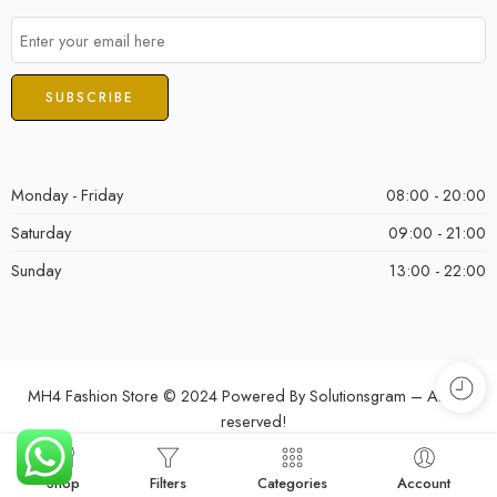
Monday - Friday
08:00 - 20:00
Saturday
09:00 - 21:00
Sunday
13:00 - 22:00
MH4 Fashion Store © 2024 Powered By
Solutionsgram
– All Right
reserved!
Shop
Filters
Categories
Account