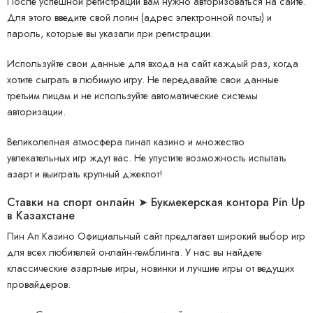
После успешной регистрации вам нужно авторизоваться на сайте.
Для этого введите свой логин (адрес электронной почты) и
пароль, которые вы указали при регистрации.
Используйте свои данные для входа на сайт каждый раз, когда
хотите сыграть в любимую игру. Не передавайте свои данные
третьим лицам и не используйте автоматические системы
авторизации.
Великолепная атмосфера пинап казино и множество
увлекательных игр ждут вас. Не упустите возможность испытать
азарт и выиграть крупный джекпот!
Ставки на спорт онлайн ➤ Букмекерская контора Pin Up
в Казахстане
Пин Ап Казино Официальный сайт предлагает широкий выбор игр
для всех любителей онлайн-гемблинга. У нас вы найдете
классические азартные игры, новинки и лучшие игры от ведущих
провайдеров.