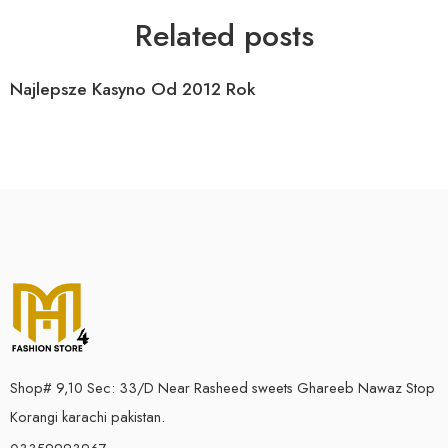
Related posts
Najlepsze Kasyno Od 2012 Rok
Shop# 9,10 Sec: 33/D Near Rasheed sweets Ghareeb Nawaz Stop
Korangi karachi pakistan.