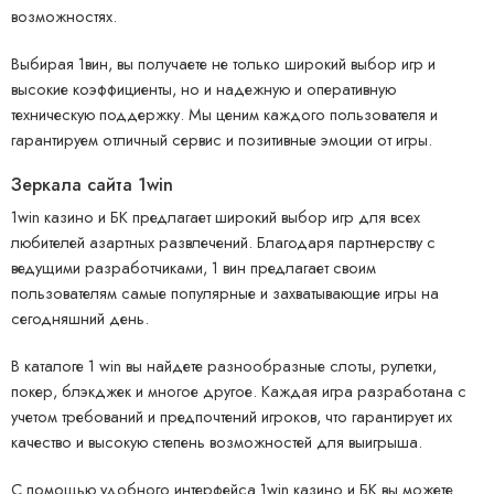
возможностях.
Выбирая 1вин, вы получаете не только широкий выбор игр и
высокие коэффициенты, но и надежную и оперативную
техническую поддержку. Мы ценим каждого пользователя и
гарантируем отличный сервис и позитивные эмоции от игры.
Зеркала сайта 1win
1win казино и БК предлагает широкий выбор игр для всех
любителей азартных развлечений. Благодаря партнерству с
ведущими разработчиками, 1 вин предлагает своим
пользователям самые популярные и захватывающие игры на
сегодняшний день.
В каталоге 1 win вы найдете разнообразные слоты, рулетки,
покер, блэкджек и многое другое. Каждая игра разработана с
учетом требований и предпочтений игроков, что гарантирует их
качество и высокую степень возможностей для выигрыша.
С помощью удобного интерфейса 1win казино и БК вы можете