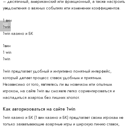
– десятичный, американский или фракционный, а также настроить
уведомления о важных событиях или изменении коэффициентов.
1 вин
1win
1win казино и БК
1вин
1 win
1win
1win предлагает удобный и интуитивно понятный интерфейс,
который делает процесс ставок удобным и приятным.
Независимо от того, являетесь ли вы новичком или опытным
игроком, на сайте 1win вы сможете легко сориентироваться и
насладиться азартом без лишних хлопот.
Как авторизоваться на сайте 1win
1win казино и БК (1 вин казино и БК) предлагает своим игрокам не
только захватывающие азартные игры и широкую линию ставок,