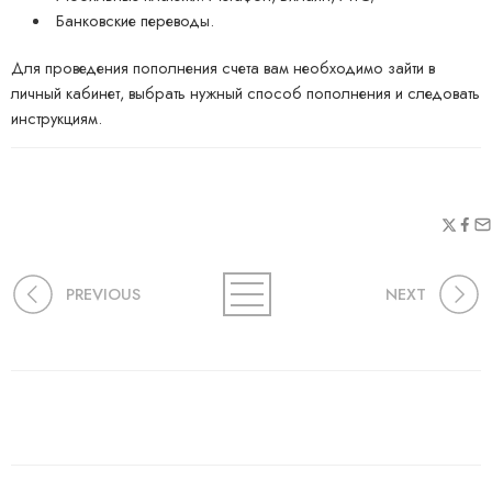
Банковские переводы.
Для проведения пополнения счета вам необходимо зайти в
личный кабинет, выбрать нужный способ пополнения и следовать
инструкциям.
PREVIOUS
NEXT