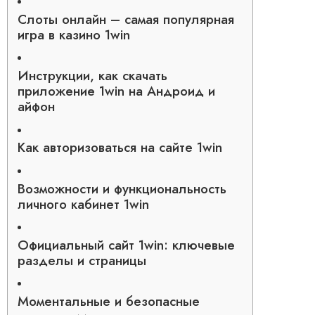
Слоты онлайн – самая популярная
игра в казино 1win
Инструкции, как скачать
приложение 1win на Андроид и
айфон
Как авторизоваться на сайте 1win
Возможности и функциональность
личного кабинет 1win
Официальный сайт 1win: ключевые
разделы и страницы
Моментальные и безопасные