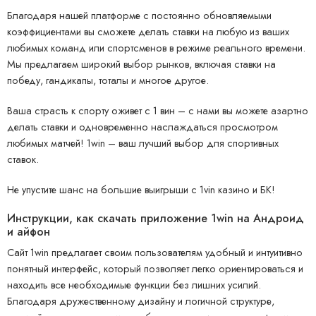
Благодаря нашей платформе с постоянно обновляемыми
коэффициентами вы сможете делать ставки на любую из ваших
любимых команд или спортсменов в режиме реального времени.
Мы предлагаем широкий выбор рынков, включая ставки на
победу, гандикапы, тоталы и многое другое.
Ваша страсть к спорту оживет с 1 вин – с нами вы можете азартно
делать ставки и одновременно наслаждаться просмотром
любимых матчей! 1win – ваш лучший выбор для спортивных
ставок.
Не упустите шанс на большие выигрыши с 1vin казино и БК!
Инструкции, как скачать приложение 1win на Андроид
и айфон
Сайт 1win предлагает своим пользователям удобный и интуитивно
понятный интерфейс, который позволяет легко ориентироваться и
находить все необходимые функции без лишних усилий.
Благодаря дружественному дизайну и логичной структуре,