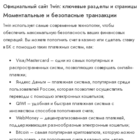
Официальный сайт 1win: ключевые разделы и страницы
Моментальные и безопасные транзакции
1win использует самые современные технологии, чтобы
обеспечить максимальную безопасность ваших финансовых
операций. Вы можете пополнить счет в казино или сделать ставку
в БК с помощью таких платежных систем, как:
Visa/Mastercard – одни из самых популярных и
распространенных систем, позволяющих совершать онлайн-
платежи;
Яндекс.Деньги – платежная система, популярная среди
пользователей России, которая позволяет осуществлять
переводы с помощью электронных кошельков;
QIWI – удобная и быстрая платежная система с
множеством способов пополнения счета;
WebMoney – децентрализованная система платежей,
поддерживающая разнообразные электронные кошельки;
Bitcoin – самая популярная криптовалюта, которую можно
использовать для пополнения счета в казино или делать