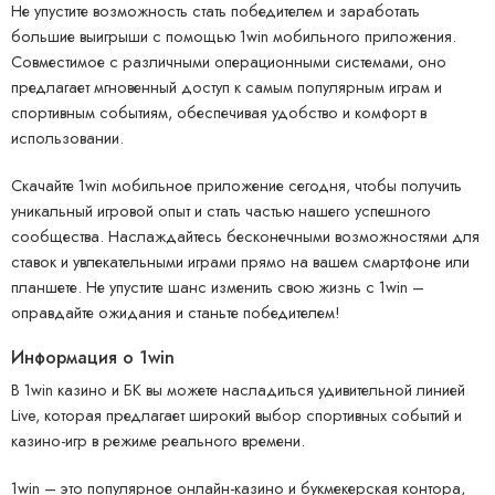
Не упустите возможность стать победителем и заработать
большие выигрыши с помощью 1win мобильного приложения.
Совместимое с различными операционными системами, оно
предлагает мгновенный доступ к самым популярным играм и
спортивным событиям, обеспечивая удобство и комфорт в
использовании.
Скачайте 1win мобильное приложение сегодня, чтобы получить
уникальный игровой опыт и стать частью нашего успешного
сообщества. Наслаждайтесь бесконечными возможностями для
ставок и увлекательными играми прямо на вашем смартфоне или
планшете. Не упустите шанс изменить свою жизнь с 1win –
оправдайте ожидания и станьте победителем!
Информация о 1win
В 1win казино и БК вы можете насладиться удивительной линией
Live, которая предлагает широкий выбор спортивных событий и
казино-игр в режиме реального времени.
1win – это популярное онлайн-казино и букмекерская контора,