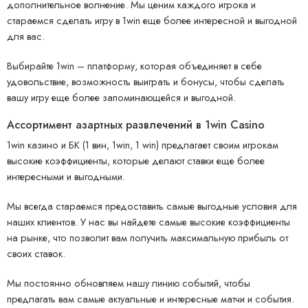
дополнительное волнение. Мы ценим каждого игрока и
стараемся сделать игру в 1win еще более интересной и выгодной
для вас.
Выбирайте 1win – платформу, которая объединяет в себе
удовольствие, возможность выиграть и бонусы, чтобы сделать
вашу игру еще более запоминающейся и выгодной.
Ассортимент азартных развлечений в 1win Casino
1win казино и БК (1 вин, 1win, 1 win) предлагает своим игрокам
высокие коэффициенты, которые делают ставки еще более
интересными и выгодными.
Мы всегда стараемся предоставить самые выгодные условия для
наших клиентов. У нас вы найдете самые высокие коэффициенты
на рынке, что позволит вам получить максимальную прибыль от
своих ставок.
Мы постоянно обновляем нашу линию событий, чтобы
предлагать вам самые актуальные и интересные матчи и события.