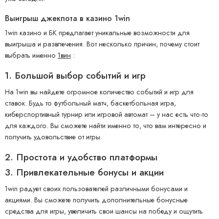
Выигрыш джекпота в казино 1win
1win казино и БК предлагает уникальные возможности для
выигрыша и развлечения. Вот несколько причин, почему стоит
выбрать именно
1вин
:
1. Большой выбор событий и игр
На 1win вы найдете огромное количество событий и игр для
ставок. Будь то футбольный матч, баскетбольная игра,
киберспортивный турнир или игровой автомат – у нас есть что-то
для каждого. Вы сможете найти именно то, что вам интересно и
получить удовольствие от игры.
2. Простота и удобство платформы
3. Привлекательные бонусы и акции
1win радует своих пользователей различными бонусами и
акциями. Вы сможете получить дополнительные бонусные
средства для игры, увеличить свои шансы на победу и ощутить