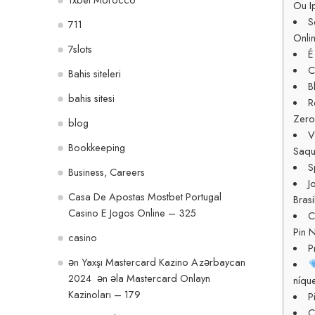
Ou I
S
711
Onlin
7slots
É
C
Bahis siteleri
B
bahis sitesi
R
Zero
blog
V
Bookkeeping
Saqu
S
Business, Careers
J
Casa De Apostas Mostbet Portugal
Bras
Casino E Jogos Online – 325
C
Pin 
casino
P
ən Yaxşı Mastercard Kazino Azərbaycan
2024 ️ ən əla Mastercard Onlayn
níqu
Kazinoları – 179
P
C