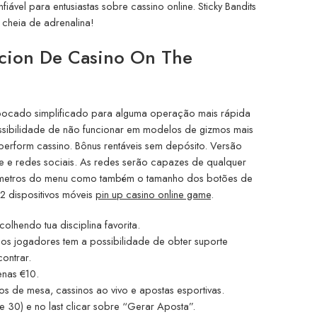
el para entusiastas sobre cassino online. Sticky Bandits
 cheia de adrenalina!
cion De Casino On The
bocado simplificado para alguma operação mais rápida
 possibilidade de não funcionar em modelos de gizmos mais
perform cassino. Bônus rentáveis sem depósito. Versão
ne e redes sociais. As redes serão capazes de qualquer
arâmetros do menu como também o tamanho dos botões de
 2 dispositivos móveis
pin up casino online game
.
lhendo tua disciplina favorita.
, os jogadores tem a possibilidade de obter suporte
ontrar.
enas €10.
os de mesa, cassinos ao vivo e apostas esportivas.
e 30) e no last clicar sobre “Gerar Aposta”.