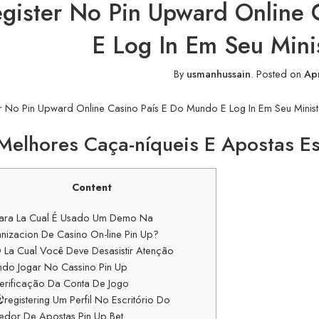
gister No Pin Upward Online
E Log In️ Em Seu Mini
By
usmanhussain
.
Posted on
Apr
r No Pin Upward Online Casino País E Do Mundo E Log In️ Em Seu Minist
Melhores Caça-níqueis E Apostas Es
Content
ara La Cual É Usado Um Demo Na
nizacion De Casino On-line Pin Up?
 La Cual Você Deve Desasistir Atenção
do Jogar No Cassino Pin Up
erificação Da Conta De Jogo
registering Um Perfil No Escritório Do
edor De Apostas Pin Up Bet