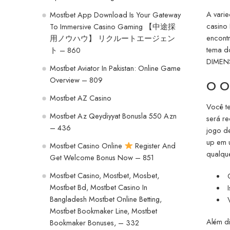
A varie
Mostbet App Download Is Your Gateway
casino 
To Immersive Casino Gaming 【中途採
encont
用ノウハウ】 リクルートエージェン
tema d
ト – 860
DIMENS
Mostbet Aviator In Pakistan: Online Game
Overview – 809
O O
Mostbet AZ Casino
Você te
Mostbet Az Qeydiyyat Bonusla 550 Azn
será re
– 436
jogo de
up em 
Mostbet Casino Online
Register And
qualque
Get Welcome Bonus Now – 851
Mostbet Casino, Mostbet, Mosbet,
Mostbet Bd, Mostbet Casino In
Bangladesh Mostbet Online Betting,
Mostbet Bookmaker Line, Mostbet
Além d
Bookmaker Bonuses, – 332