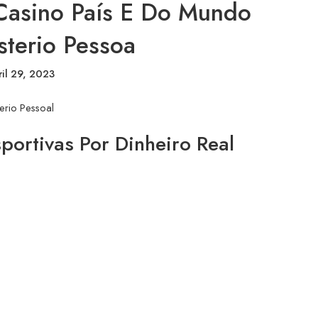
 Casino País E Do Mundo
sterio Pessoa
il 29, 2023
erio Pessoal
portivas Por Dinheiro Real