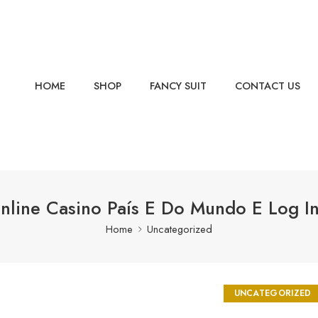
HOME
SHOP
FANCY SUIT
CONTACT US
line Casino País E Do Mundo E Log In
Home
Uncategorized
UNCATEGORIZED