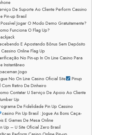
phone
erviço De Suporte Ao Cliente Perform Cassino
e Pin-up Brasil
 Possível Jogar O Modo Demo Gratuitamente?
omo Funciona O Flag Up?
lackjack
ecebendo E Apostando Bônus Sem Depósito
 Cassino Online Flag Up
erificação No Pin-up In On Line Casino Para
e Instantâneo
paceman Jogo
ogue No On Line Casino Oficial Site
Pinup
il Com Retiro De Dinheiro
omo Contatar U Serviço De Apoio Ao Cliente
Number Up
rograma De Fidelidade Pin Up Cassino
casino Pin Up Brasil : Jogue As Bons Caça-
eis E Games De Mesa Online
in Up – U Site Oficial Zero Brasil
ríticas Perform Casino Online Pin-up