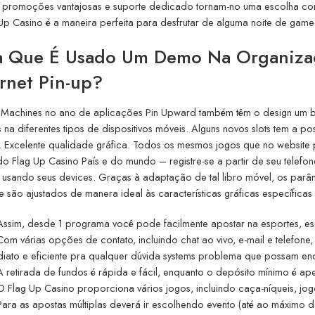
promoções vantajosas e suporte dedicado tornam-no uma escolha confiáv
Up Casino é a maneira perfeita para desfrutar de alguma noite de game
a Que É Usado Um Demo Na Organiza
ernet Pin-up?
t Machines no ano de aplicações Pin Upward também têm o design um 
s na diferentes tipos de dispositivos móveis. Alguns novos slots tem a
. Excelente qualidade gráfica. Todos os mesmos jogos que no website 
o Flag Up Casino País e do mundo – registre-se a partir de seu telefo
o usando seus devices. Graças à adaptação de tal libro móvel, os p
e são ajustados de manera ideal às características gráficas específicas
Assim, desde 1 programa você pode facilmente apostar na esportes, esco
Com várias opções de contato, incluindo chat ao vivo, e-mail e telefone
diato e eficiente pra qualquer dúvida systems problema que possam enc
A retirada de fundos é rápida e fácil, enquanto o depósito mínimo é ap
O Flag Up Casino proporciona vários jogos, incluindo caça-níqueis, jog
Para as apostas múltiplas deverá ir escolhendo evento (até ao máximo d