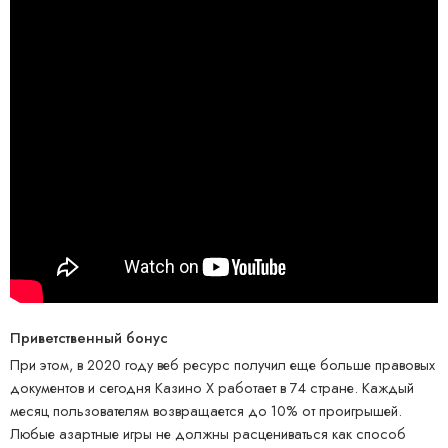
Приветственный бонус
При этом, в 2020 году веб ресурс получил еще больше правовых
документов и сегодня Казино Х работает в 74 стране. Каждый
месяц пользователям возвращается до 10% от проигрышей.
Любые азартные игры не должны расцениваться как способ