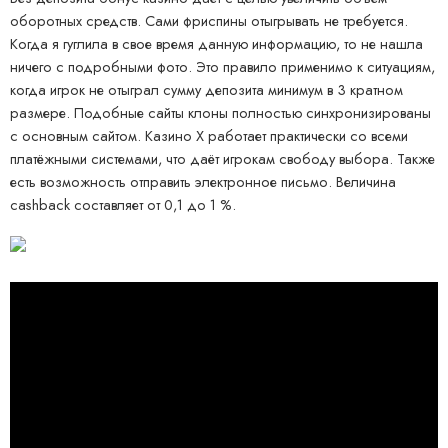
оборотных средств. Сами фриспины отыгрывать не требуется.
Когда я гуглила в свое время данную информацию, то не нашла
ничего с подробными фото. Это правило применимо к ситуациям,
когда игрок не отыграл сумму депозита минимум в 3 кратном
размере. Подобные сайты клоны полностью синхронизированы
с основным сайтом. Казино Х работает практически со всеми
платёжными системами, что даёт игрокам свободу выбора. Также
есть возможность отправить электронное письмо. Величина
cashback составляет от 0,1 до 1 %.