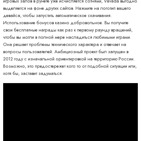
игровых залов в рунете уже исчисляется сотнями, Vavada выгодно
выделяется на фоне других сайтов. Нажмите на логотип вашего
девайса, чтобы запустить автоматическое скачивания.
Использование бонусов казино добровольное. Вы получите
свои бесплатные награды как раз к первому раунду вращений,
чтобы вы могли в полной мере насладиться любимыми играми.
Она решает проблемы технического характера и отвечает на
вопросы пользователей. Амбициозный проект был запущен в
2012 году с изначальной ориентировкой на территорию России.
Возможно, это предостережет кого то от подобной ситуации или,
хотя бы, заставит задуматься.