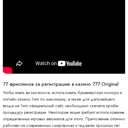
77 фриспинов за регистрацию в казино 777 Original
Чтобы иметь возможность использовать букмекерскую контору и
онлайн казино 1win по максимуму, а также для дальнейшего
входа на 1win официальный сайт, необходимо скачала пройти
процедуру регистрации. Некоторые акции требуют использование
определенных игровых автоматов для этого. Приложение отлично
работает на современных смартфонах и гаджетах прошлых лет.