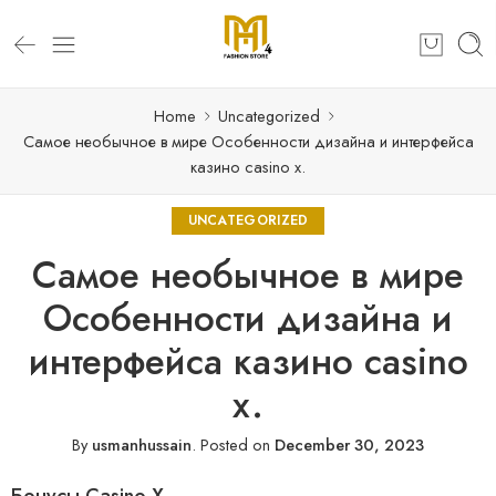
Home
Uncategorized
Самое необычное в мире Особенности дизайна и интерфейса
казино casino x.
UNCATEGORIZED
Самое необычное в мире
Особенности дизайна и
интерфейса казино casino
x.
By
usmanhussain
.
Posted on
December 30, 2023
Бонусы Casino X