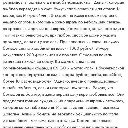
реквизитов, в том числе данных банковских карт. Деньги, которые
гемблер переведет на счет, будут использоваться для ставок. И
так же, как Микрогейминг, Эндорфина имеет в своем портфеле
немало слотов, в которые можно играть по небольшим ставкам
за вращение и прилично выиграть. Кроме этого, когда проходит в
1win казино регистрация, при любом способе можно указать
промокод, если он у вас есть. При пополнении счета на сумму
больше
casino x мобильная версия
1000 рублей геймеру
начисляется 200 фриспинов в автоматах. Основная панель
навигации находится сбоку. Вы можете следить за
соревнованиями команд в CS:GO и других играх, в букмекерской
конторе есть виртуальные виды спорта футбол, регби, волейбол,
более 10 разновидностей. Однако, вместе с преимуществами
онлайн гемблинга, есть и некоторые недостатки. Радует, что
большой выбор игр, в демо версии хочу перепробовать все. Они
предлагают лучшее суждений на современных игровых автоматах,
которые когда либо видели. Использую впн сервис, пока всем
доволен. Акции и бонусы на зеркалах официального портала
делают беттинг максимально выгодным. Кроме того казино
показывает ответственность и соблюдает правила честной игры.