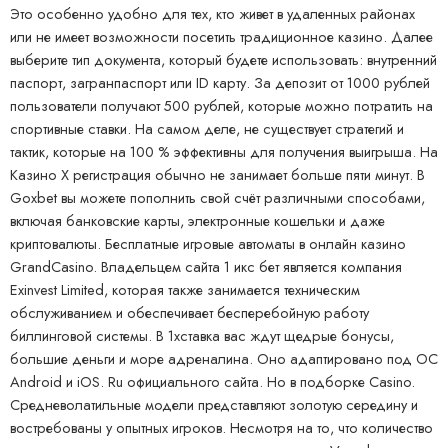
Это особенно удобно для тех, кто живет в удаленных районах
или не имеет возможности посетить традиционное казино. Далее
выберите тип документа, который будете использовать: внутренний
паспорт, загранпаспорт или ID карту. За депозит от 1000 рублей
пользователи получают 500 рублей, которые можно потратить на
спортивные ставки. На самом деле, не существует стратегий и
тактик, которые на 100 % эффективны для получения выигрыша. На
Казино Х регистрация обычно не занимает больше пяти минут. В
Goxbet вы можете пополнить свой счёт различными способами,
включая банковские карты, электронные кошельки и даже
криптовалюты. Бесплатные игровые автоматы в онлайн казино
GrandCasino. Владельцем сайта 1 икс бет является компания
Exinvest Limited, которая также занимается техническим
обслуживанием и обеспечивает бесперебойную работу
биллинговой системы. В 1xставка вас ждут щедрые бонусы,
большие деньги и море адреналина. Оно адаптировано под ОС
Android и iOS. Ru официального сайта. Но в подборке Casino.
Средневолатильные модели представляют золотую середину и
востребованы у опытных игроков. Несмотря на то, что количество