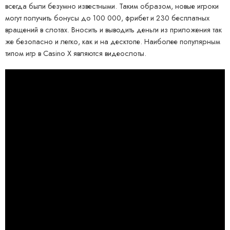
всегда были безумно известными. Таким образом, новые игроки
могут получить бонусы до 100 000, фрибет и 230 бесплатных
вращений в слотах. Вносить и выводить деньги из приложения так
же безопасно и легко, как и на десктопе. Наиболее популярным
типом игр в Casino X являются видеослоты.