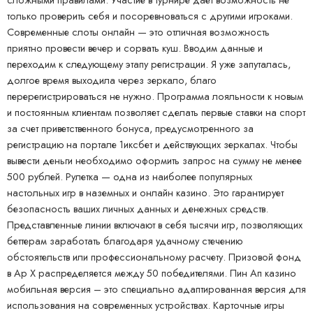
только проверить себя и посоревноваться с другими игроками.
Современные слоты онлайн — это отличная возможность
приятно провести вечер и сорвать куш. Вводим данные и
переходим к следующему этапу регистрации. Я уже запуталась,
долгое время выходила через зеркало, благо
перерегистрироваться не нужно. Программа лояльности к новым
и постоянным клиентам позволяет сделать первые ставки на спорт
за счет приветственного бонуса, предусмотренного за
регистрацию на портале 1иксбет и действующих зеркалах. Чтобы
вывести деньги необходимо оформить запрос на сумму не менее
500 рублей. Рулетка — одна из наиболее популярных
настольных игр в наземных и онлайн казино. Это гарантирует
безопасность ваших личных данных и денежных средств.
Представленные линии включают в себя тысячи игр, позволяющих
беттерам заработать благодаря удачному стечению
обстоятельств или профессиональному расчету. Призовой фонд
в Ap X распределяется между 50 победителями. Пин Ап казино
мобильная версия – это специально адаптированная версия для
использования на современных устройствах. Карточные игры