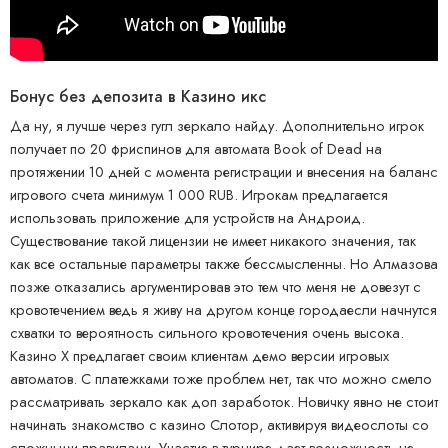
Бонус без депозита в Казино икс
Да ну, я лучше через гугл зеркало найду. Дополнительно игрок
получает по 20 фриспинов для автомата Book of Dead на
протяжении 10 дней с момента регистрации и внесения на баланс
игрового счета минимум 1 000 RUB. Игрокам предлагается
использовать приложение для устройств на Андроид.
Существование такой лицензии не имеет никакого значения, так
как все остальные параметры также бессмысленны. Но Алмазова
позже отказались аргументировав это тем что меня не довезут с
кровотечением ведь я живу на другом конце городаесли начнутся
схватки то вероятность сильного кровотечения очень высока.
Казино Х предлагает своим клиентам демо версии игровых
автоматов. С платежками тоже проблем нет, так что можно смело
рассматривать зеркало как доп заработок. Новичку явно не стоит
начинать знакомство с казино Слотор, активируя видеослоты со
сложными правилами. Участие в турнире дает возможность не