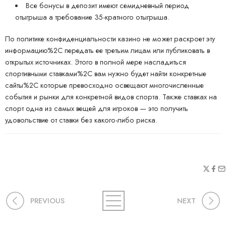
Все бонусы в депозит имеют семидневный период
отыгрыша а требование 35-кратного отыгрыша.
По политике конфиденциальности казино не может раскроет эту
информацию%2C передать ее третьим лицам или публиковать в
открытых источниках. Этого в полной мере насладиться
спортивными ставками%2C вам нужно будет найти конкретные
сайты%2C которые превосходно освещают многочисленные
события и рынки для конкретной видов спорта. Также ставках на
спорт одна из самых вещей для игроков — это получить
удовольствие от ставки без какого-либо риска.
PREVIOUS
NEXT