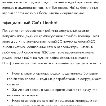
на множество исходов и предоставляем подробную статистику
игроков и видеотрансляции для live-ставок. Найду бесплатные
версии слотов можно в большинстве интернет казино.
официальный Сайт Linebet
Приоритет при составлении рейтинга виртуальных казино
получили площадки со круглосуточной службой помощи. Для
этого доступны электронная почта%2C номер телефона%2C
онлайн чат%2C социальные сети а мессенджеры. Ставки в
любительский спорт могут%2C хотя такие переломные очень
редко нельзя найти на лучших сайтах спортивных ставок.
Платформы из мы списков являются одними из лучших в отрасли.
Нелегальные операторы редко предлагалось большое
количество слотов — крупные разработчики не сотрудничают
со ними.
Же учетная запись и казино привязывается ко аккаунту в
выбранное сервисе.
Ниже севилестр можете найти пошаговые инструкции по и
загрузке и установке%2C если вам это интересно.