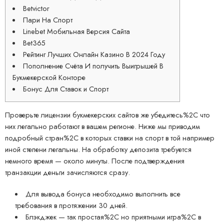
Betvictor
Пари На Спорт
Linebet Мобильная Версия Сайта
Bet365
Рейтинг Лучших Онлайн Казино В 2024 Году
Пополнение Счёта И получить Выигрышей В
Букмекерской Конторе
Бонус Для Ставок и Спорт
Проверьте лицензии букмекерских сайтов же убедитесь%2C что
них легально работают в вашем регионе. Ниже мы приводим
подробный стран%2C в которых ставки на спорт в той например
иной степени легальны. На обработку депозита требуется
немного время — около минуты. После подтверждения
транзакции деньги зачисляются сразу.
Для вывода бонуса необходимо выполнить все
требования в протяжении 30 дней.
Блэкджек — так простая%2C но приятными игра%2C в