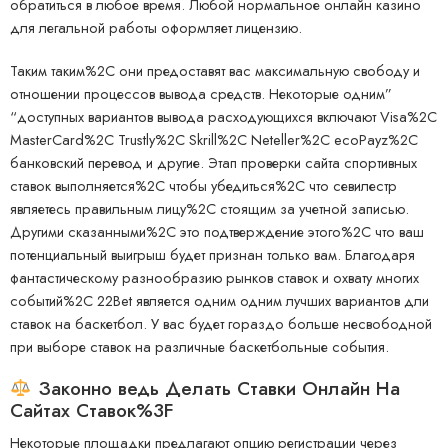
обратиться в любое время. Любой нормальное онлайн казино
для легальной работы оформляет лицензию.
Таким таким%2C они предоставят вас максимальную свободу и
отношении процессов вывода средств. Некоторые одним”
“доступных вариантов вывода расходующихся включают Visa%2C
MasterCard%2C Trustly%2C Skrill%2C Neteller%2C ecoPayz%2C
банковский перевод и другие. Этап проверки сайта спортивных
ставок выполняется%2C чтобы убедиться%2C что севилестр
являетесь правильным лицу%2C стоящим за учетной записью.
Другими сказанными%2C это подтверждение этого%2C что ваш
потенциальный выигрыш будет признан только вам. Благодаря
фантастическому разнообразию рынков ставок и охвату многих
событий%2C 22Bet является одним одним лучших вариантов дли
ставок на баскетбол. У вас будет гораздо больше несвободной
при выборе ставок на различные баскетбольные события.
Законно ведь Делать Ставки Онлайн На
Сайтах Ставок%3F
Некоторые площадки предлагают опцию регистрации через