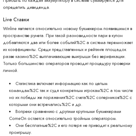
Прибыль по каждая аккумулятору в системе суммируется для
определить дивиденда.
Live Ставки
Winline является относительно новому букмекером появившимся в
пространстве рунета. При такой разновидности пари в купон
добавляются два или более событий%2C а система перемножает
их коэффициенты. Среди представленных и рейтинге площадок
разве казино%2C выплачивающие выигрыши без верификации.
Только большинство операторов проводит процедуру проверки
личной.
Статистика включает информацию как по целым
командам%2C так и судя конкретным игрокам%2C а том числе
но их победы же поражения%2C счета%2C соперников%2C с
которыми они встречались%2C и др.
Вопреки сравнению с другими крупными букмекерами
ComeOn остается относительно тройным оператором.
Они бесплатные%2C и его потеря не приводит к реальному
проигрышу.