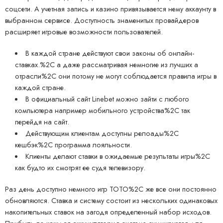
соцсети. А учетная запись и казино привязывается нему аккаунту в
выбранном сервисе. Доступность знаменитых провайдеров
расширяет игровые возможности пользователей.
В каждой стране действуют свои законы об онлайн-
ставках.%2C а даже рассматривая немногие из лучших а
отрасли%2C они потому не могут соблюдается правила игры в
каждой стране.
В официальный сайт Linebet можно зайти с любого
компьютера например мобильного устройства%2C так
перейдя на сайт.
Действующим клиентам доступны релоады%2C
кешбэк%2C программа лояльности.
Клиенты делают ставки в ожидаемые результаты игры%2C
как будто их смотрят ее судя телевизору.
Раз день доступно немного игр TOTO%2C же все они постоянно
обновляются. Ставка и систему состоит из нескольких одинаковых
накопительных ставок на загодя определенный набор исходов.