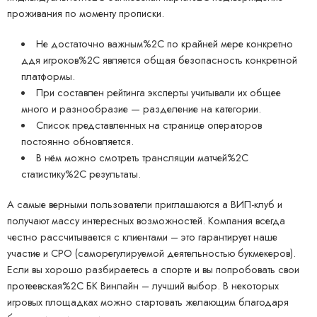
проживания по моменту прописки.
Не достаточно важным%2C по крайней мере конкретно
ддя игроков%2C является общая безопасность конкретной
платформы.
При составлен рейтинга эксперты учитывали их общее
много и разнообразие — разделение на категории.
Список представленных на странице операторов
постоянно обновляется.
В нём можно смотреть трансляции матчей%2C
статистику%2C результаты.
А самые верными пользователи приглашаются а ВИП-клуб и
получают массу интересных возможностей. Компания всегда
честно рассчитывается с клиентами – это гарантирует наше
участие и СРО (саморегулируемой деятельностью букмекеров).
Если вы хорошо разбираетесь а спорте и вы попробовать свои
протеевская%2C БК Винлайн – лучший выбор. В некоторых
игровых площадках можно стартовать желающим благодаря