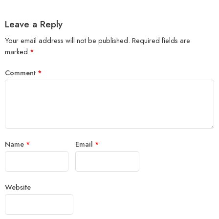
Leave a Reply
Your email address will not be published.
Required fields are
marked
*
Comment
*
Name
*
Email
*
Website