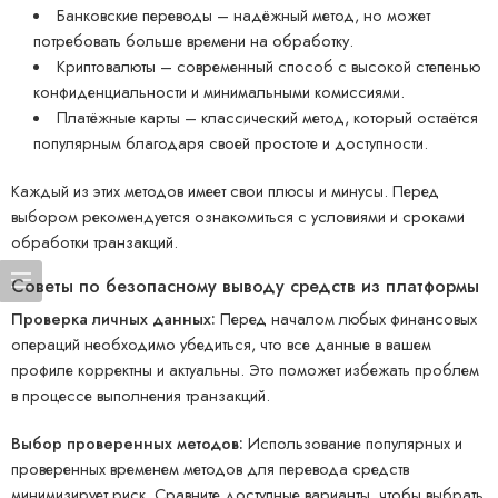
Банковские переводы – надёжный метод, но может
потребовать больше времени на обработку.
Криптовалюты – современный способ с высокой степенью
конфиденциальности и минимальными комиссиями.
Платёжные карты – классический метод, который остаётся
популярным благодаря своей простоте и доступности.
Каждый из этих методов имеет свои плюсы и минусы. Перед
выбором рекомендуется ознакомиться с условиями и сроками
обработки транзакций.
Советы по безопасному выводу средств из платформы
Проверка личных данных:
Перед началом любых финансовых
операций необходимо убедиться, что все данные в вашем
профиле корректны и актуальны. Это поможет избежать проблем
в процессе выполнения транзакций.
Выбор проверенных методов:
Использование популярных и
проверенных временем методов для перевода средств
минимизирует риск. Сравните доступные варианты, чтобы выбрать