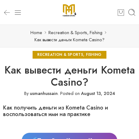
Home
Recreation & Sports, Fishing
Как вывести деньги Kometa Casino?
RECREATION & SPORTS, FISHING
Как вывести деньги Kometa
Casino?
By
usmanhussain
.
Posted on
August 13, 2024
Как получить деньги из Kometa Casino и
воспользоваться ими на практике