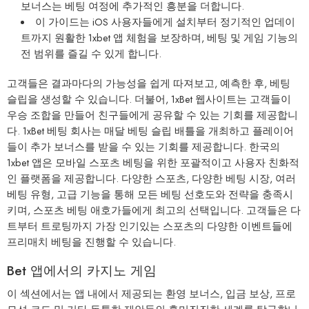
보너스는 베팅 여정에 추가적인 흥분을 더합니다.
이 가이드는 iOS 사용자들에게 설치부터 정기적인 업데이
트까지 원활한 1xbet 앱 체험을 보장하며, 베팅 및 게임 기능의
전 범위를 즐길 수 있게 합니다.
고객들은 결과마다의 가능성을 쉽게 따져보고, 예측한 후, 베팅
슬립을 생성할 수 있습니다. 더불어, 1xBet 웹사이트는 고객들이
우승 조합을 만들어 친구들에게 공유할 수 있는 기회를 제공합니
다. 1xBet 베팅 회사는 매달 베팅 슬립 배틀을 개최하고 플레이어
들이 추가 보너스를 받을 수 있는 기회를 제공합니다. 한국의
1xbet 앱은 모바일 스포츠 베팅을 위한 포괄적이고 사용자 친화적
인 플랫폼을 제공합니다. 다양한 스포츠, 다양한 베팅 시장, 여러
베팅 유형, 고급 기능을 통해 모든 베팅 선호도와 전략을 충족시
키며, 스포츠 베팅 애호가들에게 최고의 선택입니다. 고객들은 다
트부터 트로팅까지 가장 인기있는 스포츠의 다양한 이벤트들에
프리매치 베팅을 진행할 수 있습니다.
Bet 앱에서의 카지노 게임
이 섹션에서는 앱 내에서 제공되는 환영 보너스, 입금 보상, 프로