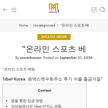
Home
Uncategorized
“온라인 스포츠 베
UNCATEGORIZED
“온라인 스포츠 베
By
usmanhussain
.
Posted on
September 21, 2024
“온라인 스포츠 베팅
1xbet Korea ️ 원엑스벳우회주소 후기 어플 출금거절”
Content
앱을 통한 입금 방법
모바일에서의 1xbet 카지노 경험