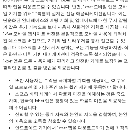
따라 앱을 다운로드할 수 있습니다. 반면, 1xbet 모바일 앱은 모바
일 기기를 위해” “특별히 설계된 전용 애플리케이션입니다. 이는
단순화된 인터페이스와 베팅 기회 및 업데이트에 대한 푸시 알림
과 같은 추가 기능으로 보다 사용자 친화적인 경험을 제공합니다.
1xBet 모바일 웹사이트 버전은 본질적으로 모바일 사용에 최적화
된 데스크톱 버전으로, 기기의 웹 브라우저를 통해 접근할 수 있
습니다. 데스크톱 버전에서 제공하는 모든 기능을 제공하지만, 작
은 화면과 터치 기반 내비게이션에 적응하도록 설계되었습니다.
1xbet 앱은 모든 사용자에게 편리하고 안전한 거래를 보장하는 포
괄적인 입금 및 출금 방법을 제공합니다.
또한 사용자는 수익을 극대화할 기회를 제공하는 X2 수요
일 프로모션 및 기타 주간 또는 월간 제안에 주목해야 합니다.
스포츠 베팅 세계에서 확률과 마진을 이해하는 것은 중요
하며, 한국의 1xbet 앱은 경쟁력 있는 확률과 마진을 제공하는
데 뛰어납니다.
신뢰할 수 있는 통계 자료와 본인의 지식을 결합하여, 본인
의 예측으로 소득을 창출할 수 있습니다.
안드로이드 기기에서 1xbet 앱을 다운로드하기 전에 최적의