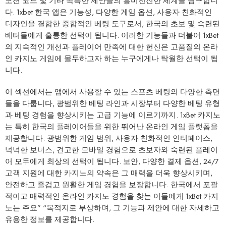
모션 코드 및 기타 독특한 제안들의 흥미진진한 세계를 탐구합니
다. 1xbet 한국 앱은 기능성, 다양한 게임 옵션, 사용자 친화적인
디자인을 결합한 종합적인 베팅 도구로서, 한국의 초보 및 숙련된
베터들에게 훌륭한 선택이 됩니다. 이러한 기능들과 더불어 1xBet
의 지속적인 개선과 플레이어 만족에 대한 헌신은 고품질의 온라
인 카지노 게임에 몰두하고자 하는 누구에게나 탁월한 선택이 됩
니다.
이 섹션에서는 앱에서 사용할 수 있는 스포츠 베팅의 다양한 측면
들을 다룹니다, 광범위한 베팅 라인과 시장부터 다양한 베팅 유형
과 베팅 경험을 향상시키는 고급 기능에 이르기까지. 1xBet 카지노
는 특히 한국의 플레이어들을 위한 뛰어난 온라인 게임 플랫폼을
제공합니다. 광범위한 게임 범위, 사용자 친화적인 인터페이스,
넉넉한 보너스, 견고한 모바일 경험으로 초보자와 숙련된 플레이
어 모두에게 최상의 선택이 됩니다. 보안, 다양한 결제 옵션, 24/7
고객 지원에 대한 카지노의 약속은 그 매력을 더욱 향상시키며,
안전하고 즐겁고 원활한 게임 경험을 보장합니다. 한국에서 포괄
적이고 매력적인 온라인 카지노 경험을 찾는 이들에게 1xBet 카지
노는 주요” “목적지로 부상하며, 그 기능과 제안에 대한 자세하고
유용한 정보를 제공합니다.