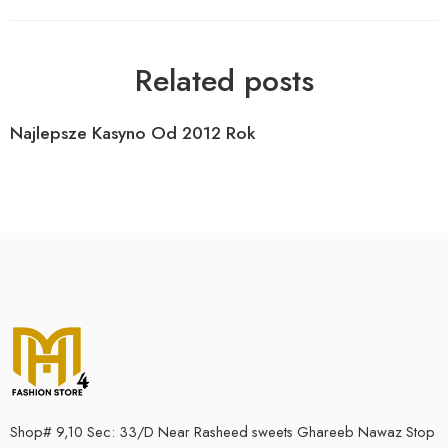
Related posts
Najlepsze Kasyno Od 2012 Rok
Shop# 9,10 Sec: 33/D Near Rasheed sweets Ghareeb Nawaz Stop