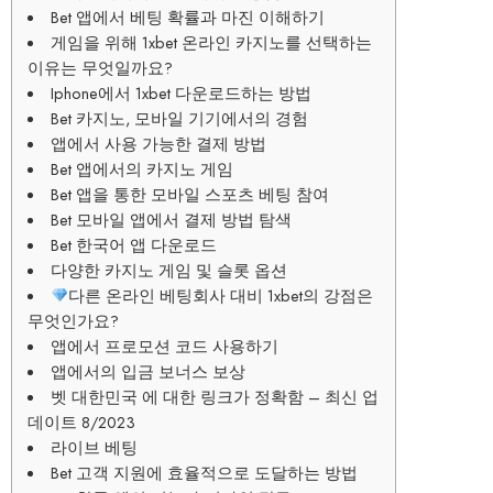
Bet 앱에서 베팅 확률과 마진 이해하기
게임을 위해 1xbet 온라인 카지노를 선택하는
이유는 무엇일까요?
Iphone에서 1xbet 다운로드하는 방법
Bet 카지노, 모바일 기기에서의 경험
앱에서 사용 가능한 결제 방법
Bet 앱에서의 카지노 게임
Bet 앱을 통한 모바일 스포츠 베팅 참여
Bet 모바일 앱에서 결제 방법 탐색
Bet 한국어 앱 다운로드
다양한 카지노 게임 및 슬롯 옵션
다른 온라인 베팅회사 대비 1xbet의 강점은
무엇인가요?
앱에서 프로모션 코드 사용하기
앱에서의 입금 보너스 보상
벳 대한민국 에 대한 링크가 정확함 – 최신 업
데이트 8/2023
라이브 베팅
Bet 고객 지원에 효율적으로 도달하는 방법