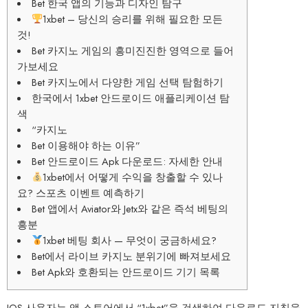
Bet 한국 앱의 기능과 디자인 탐구
1xbet – 당신의 승리를 위해 필요한 모든
것!
Bet 카지노 게임의 흥미진진한 영역으로 들어
가보세요
Bet 카지노에서 다양한 게임 선택 탐험하기
한국에서 1xbet 안드로이드 애플리케이션 탐
색
“카지노
Bet 이용해야 하는 이유”
Bet 안드로이드 Apk 다운로드: 자세한 안내
1xbet에서 어떻게 수익을 창출할 수 있나
요? 스포츠 이벤트 예측하기
Bet 앱에서 Aviator와 Jetx와 같은 즉석 베팅의
흥분
1xbet 베팅 회사 — 무엇이 궁금하세요?
Bet에서 라이브 카지노 분위기에 빠져보세요
Bet Apk와 호환되는 안드로이드 기기 목록
IOS 사용자는 앱 스토어에서 “1xbet”을 검색하여 다운로드 지침을