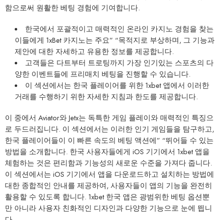
함으로써 원활한 베팅 경험에 기여합니다.
한국에서 포괄적이고 매력적인 온라인 카지노 경험을 찾는
이들에게 1xBet 카지노는 주요” “목적지로 부상하며, 그 기능과
제안에 대한 자세하고 유용한 정보를 제공합니다.
고객들은 다트부터 트로팅까지 가장 인기있는 스포츠의 다
양한 이벤트들에 프리매치 베팅을 진행할 수 있습니다.
이 섹션에서는 한국 플레이어를 위한 1xbet 앱에서 이러한
거래를 수행하기 위한 자세한 지침과 한도를 제공합니다.
이 중에서 Aviator와 Jetx는 독특한 게임 플레이와 매력적인 특징으
로 두드러집니다. 이 섹션에서는 이러한 인기 게임들을 탐구하고,
한국 플레이어들이 이 빠른 속도의 베팅 액션에” “뛰어들 수 있는
방법을 소개합니다. 한국 사용자들에게 iOS 기기에서 1xbet 앱을
체험하는 것은 편리함과 기능성의 새로운 수준을 가져다 줍니다.
이 섹션에서는 iOS 기기에서 앱을 다운로드하고 설치하는 방법에
대한 종합적인 안내를 제공하여, 사용자들이 앱의 기능을 완전히
활용할 수 있도록 합니다. 1xbet 한국 앱은 광범위한 베팅 옵션뿐
만 아니라 사용자 친화적인 디자인과 다양한 기능으로 눈에 띕니
다.