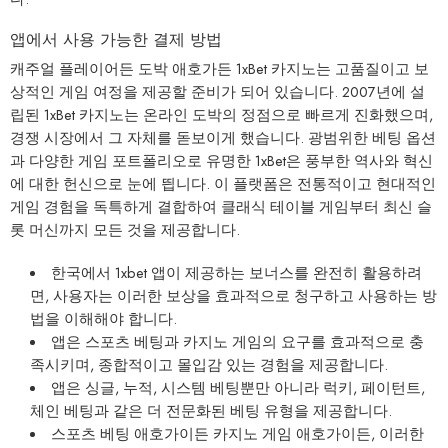
앱에서 사용 가능한 결제 방법
캐주얼 플레이어든 도박 애호가든 1xBet 카지노는 고품질이고 보
상적인 게임 여정을 제공할 준비가 되어 있습니다. 2007년에 설
립된 1xBet 카지노는 온라인 도박의 정점으로 빠르게 진화했으며,
경쟁 시장에서 그 자체를 돋보이게 했습니다. 광범위한 베팅 옵션
과 다양한 게임 포트폴리오로 유명한 1xBet은 풍부한 역사와 혁신
에 대한 헌신으로 눈에 띕니다. 이 플랫폼은 전통적이고 현대적인
게임 경험을 독특하게 결합하여 클래식 테이블 게임부터 최신 슬
롯 머신까지 모든 것을 제공합니다.
한국에서 1xbet 앱이 제공하는 보너스를 완전히 활용하려
면, 사용자는 이러한 보상을 효과적으로 청구하고 사용하는 방
법을 이해해야 합니다.
앱은 스포츠 베팅과 카지노 게임의 요구를 효과적으로 충
족시키며, 종합적이고 몰입감 있는 경험을 제공합니다.
앱은 싱글, 누적, 시스템 베팅뿐만 아니라 럭키, 페이턴트,
체인 베팅과 같은 더 전문화된 베팅 유형을 제공합니다.
스포츠 베팅 애호가이든 카지노 게임 애호가이든, 이러한