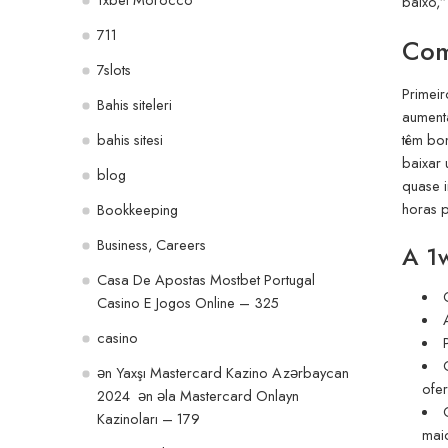
baixo,
711
Com
7slots
Primei
Bahis siteleri
aumenta
bahis sitesi
têm bo
baixar 
blog
quase i
horas p
Bookkeeping
Business, Careers
A 1w
Casa De Apostas Mostbet Portugal
Casino E Jogos Online – 325
casino
ən Yaxşı Mastercard Kazino Azərbaycan
ofe
2024 ️ ən əla Mastercard Onlayn
Kazinoları – 179
maio