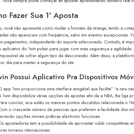
” “você sempre pode começar an apostar apresentando dinheiro real no
o Fazer Sua 1ª Aposta
ro, você não apresenta como mudar u formato da strange, tendo a co
das não aparecem com frequência, salvo em eventos excepcionais. Feli
ns pagamentos, independente do esporte selecionado. Contudo, é impo
u aplicativo do 1win poker para jogar com mais segurança e agilidade. Ao
mpossível de sofrer algum tipo de desconexão. Além disso, a platafor
or dia para manter a segurança do site.
in Possui Aplicativo Pra Dispositivos Móv
O app 1win proporciona uma interface amigável que facilita” “a new n
A 1win disponibiliza várias opções de apostas afin de a NBA, the liga p
Para concluir, aca estão os maiores pontos discutidos relacionada o 1W
Com o crescente número de pessoas que preferem a facilidade dos smart
recendo opções móveis práticas electronic funcionais.
Os apostadores tem a possibilidade de aproveitar odds competitivas e
res torneios internacionais.