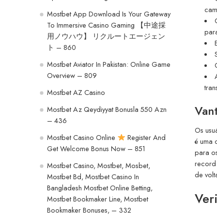
camp
Mostbet App Download Is Your Gateway
To Immersive Casino Gaming 【中途採
par
用ノウハウ】 リクルートエージェン
ト – 860
Mostbet Aviator In Pakistan: Online Game
Overview – 809
tran
Mostbet AZ Casino
Vant
Mostbet Az Qeydiyyat Bonusla 550 Azn
– 436
Os usuá
Mostbet Casino Online
Register And
é uma 
Get Welcome Bonus Now – 851
para os
record.
Mostbet Casino, Mostbet, Mosbet,
de vol
Mostbet Bd, Mostbet Casino In
Bangladesh Mostbet Online Betting,
Ver
Mostbet Bookmaker Line, Mostbet
Bookmaker Bonuses, – 332