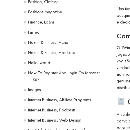
Fashion, Clothing
Nas tam
Fashions magazine
pesquis
Finance, Loans
e decid
FinTech
Com
Health & Fitness, Acne
O 1Winb
Health & Fitness, Hair Loss
jogador
vivo sã
Hello, world!
verdad
How To Register And Login On Mostbet
ao vivo
– 867
genuin
distri
Images
C
Internet Business, Affiliate Programs
Internet Business, Podcasts
A verif
Internet Business, Web Design
como o 
para tr