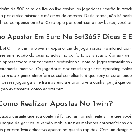
bém de 500 salas de live on line casino, os jogadores ficarão frustra
a por custos mínimos e máximos de apostas. Desta forma, não há nenhum
ir se compensa ou não. Caso opte por continuar a new busca, você pre
o Apostar Em Euro Na Bet365? Dicas E Es
et On line casino eleva an experiência de jogo across the internet c
es an emoção do cassino actual no conforto para suas próprias vivien
o apresentadas por traficantes profissionais, com os jogos transmitido
eiramente imersiva. Os jogadores podem interagir com operating syste
, criando alguma atmosfera social semelhante à que sony ericsson enco
e desses jogos garante transparência e promove a confiança, já que o
buição exatamente como acontecem.
omo Realizar Apostas No 1win?
icação garante que sua conta irá funcionar normalmente at the que você
saque de ganhos. A versão mobile traz as melhores características da v
ás perform 1win aplicativo apenas no quesito rapidez. Com um design 