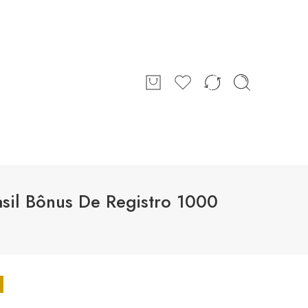
asil Bônus De Registro 1000