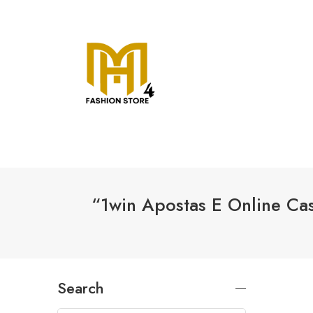
“1win Apostas E Online Cas
Search