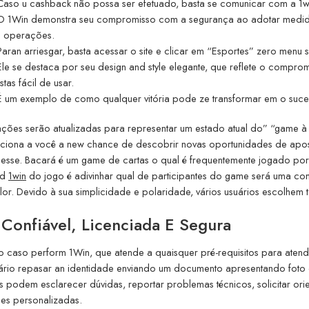
Caso u cashback não possa ser efetuado, basta se comunicar com a 1wi
O 1Win demonstra seu compromisso com a segurança ao adotar medidas
s operações.
Paran arriesgar, basta acessar o site e clicar em “Esportes” zero menu su
Ele se destaca por seu design and style elegante, que reflete o compr
tas fácil de usar.
É um exemplo de como qualquer vitória pode ze transformar em o suce
ções serão atualizadas para representar um estado atual do” “game à 
ciona a você a new chance de descobrir novas oportunidades de aposta
sse. Bacará é um game de cartas o qual é frequentemente jogado por u
ad
1win
do jogo é adivinhar qual de participantes do game será uma com
lor. Devido à sua simplicidade e polaridade, vários usuários escolhem 
 Confiável, Licenciada E Segura
o caso perform 1Win, que atende a quaisquer pré-requisitos para atende
ário repasar an identidade enviando um documento apresentando foto di
s podem esclarecer dúvidas, reportar problemas técnicos, solicitar o
ões personalizadas.