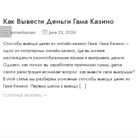
Как Вывести Деньги Гама Казино
usmanhussain
June 22, 2024
Способы вывода денег из онлайн-казино Гама. Гама Казино –
одно из популярных онлайн казино, где вы можете
наслаждаться разнообразными играми и выигрывать деньги.
Однако, как только вы заработали приличную сумму, gama
casino регистрация возникает вопрос: как вывести свои выигрыши?
В этой статье мы разберем основные способы вывода денег из
Гама Казино. Первым шагом к выводу […]
CONTINUE READING ➞