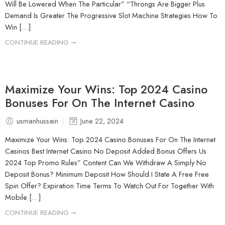
Will Be Lowered When The Particular” “Throngs Are Bigger Plus
Demand Is Greater The Progressive Slot Machine Strategies How To
Win […]
CONTINUE READING ➞
Maximize Your Wins: Top 2024 Casino
Bonuses For On The Internet Casino
usmanhussain
June 22, 2024
Maximize Your Wins: Top 2024 Casino Bonuses For On The Internet
Casinos Best Internet Casino No Deposit Added Bonus Offers Us
2024 Top Promo Rules” Content Can We Withdraw A Simply No
Deposit Bonus? Minimum Deposit How Should I State A Free Free
Spin Offer? Expiration Time Terms To Watch Out For Together With
Mobile […]
CONTINUE READING ➞