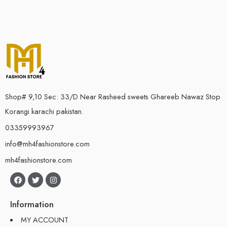
Shop# 9,10 Sec: 33/D Near Rasheed sweets Ghareeb Nawaz Stop
Korangi karachi pakistan.
03359993967
info@mh4fashionstore.com
mh4fashionstore.com
Information
MY ACCOUNT