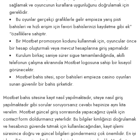
sağlamak ve oyuncunun kurallara uygunluğunu doğrulamak için
gereklidir.
Bu oyunlar gerçekçi grafiklerle gelir empieza yarış pisti
bahisleri ve hızlı erişim için favori bahislerinizi kaydetme gibi ek”
“özelliklere sahiptir.
Bir Mostbet promosyon kodunu kullanmak için, oyuncular önce
bir hesap oluşturmalı veya mevcut hesaplarına giriş yapmalıdır.
Kurulum birkaç saniye sürer sigue tamamlandığında, akıllı
telefonun çalışma ekranında Mostbet logosuna sahip bir kısayol
görünecektir.
Mostbet bahis sitesi, spor bahisleri empieza casino oyunları
sunan güvenilir bir bahis şirketidir.
Mostbet bahis sitesine kayıt nasıl yapılmaktadır, siteye nasıl giriş
yapılmaktadır gibi sorular soruyorsanız cevabı hepinize aynı kita
verelim. Mostbet güncel giriş sonrasında yapacağınız üyelik için
contact form doldurmanız yeterlidir. Bu bilgiler kimliğinizi doğrulamak
ve hesabınızı güvende tutmak için kullanılacağından, kayıt işlemi
süresince doğru ve güncel bilgileri göndermeniz çok önemlidir. En iyi