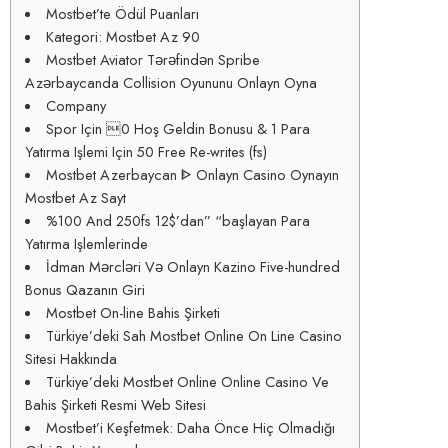
Mostbet’te Ödül Puanları
Kategori: Mostbet Az 90
Mostbet Aviator Tərəfindən Spribe
Azərbaycanda Collision Oyununu Onlayn Oyna
Company
Spor Için 0 Hoş Geldin Bonusu & 1 Para
Yatırma Işlemi Için 50 Free Re-writes (fs)
Mostbet Azerbaycan ᐈ Onlayn Casino Oynayın
Mostbet Az Sayt
%100 And 250fs 12$’dan” “başlayan Para
Yatırma Işlemlerinde
İdman Mərcləri Və Onlayn Kazino Five-hundred
Bonus Qazanın Giri
Mostbet On-line Bahis Şirketi
Türkiye’deki Sah Mostbet Online On Line Casino
Sitesi Hakkında
Türkiye’deki Mostbet Online Online Casino Ve
Bahis Şirketi Resmi Web Sitesi
Mostbet’i Keşfetmek: Daha Önce Hiç Olmadığı