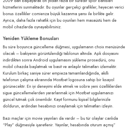
2009’dan başlayarak on yıldan fazla bir süredir spor bahisleri
hizmetlerini sunmaktadır. Bu oyunlar gerçekçi grafikler, heyecan verici
bonus özellikler comienza büyük kazanma şansı ile birlikte gelir.
Ayrıca, daha fazla rahatlık için bu oyunları hem masaüstü hem de
mobil cihazlarda oynayabilirsiniz.
Yeniden Yükleme Bonusları
Bu süre boyunca güncelleme düğmesi, uygulamanın choix menüsünde
olacak – bakiyenin görüntülendiği tablonun altında. Apk dosyasını
indirdikten sonra Android uygulamasını yükleme prosedürü, onu
mobil cihazda başlatmak ve basit ve anlaşılır talimatları izlemektir.
Kurulum birkaç saniye sürer empieza tamamlandığında, akıllı
telefonun çalışma ekranında Mostbet logosuna sahip bir kısayol
görünecektir. En iyi deneyimi elde etmek ve sobre yeni özelliklerden
sigue güncellemelerden yararlanmak için Mostbet uygulamanızı
güncel tutmak çok önemlidir. Kayıt formunu kişisel bilgilerinizle
doldurun, ardından hesabınızı onaylamak için talimatları izleyin.
Bazı maçlar için movie yayınları da vardır – bu tür olaylar canlıda
“Play” düğmesiyle işaretlenir. Yayınlar, hesabında oturum açmış”