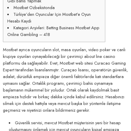
Gibi Bahis Yapmak
Mostbet Ozbekistonda
Türkiye’den Oyuncular Için Mostbet’e Oyun
Hesabı Kaydı
Kategori Arşivleri: Betting Business Mostbet App
Online Gambling – 418
Mostbet ayrıca oyuncuların slot, masa oyunları, video poker ve canlı
krupiye oyunları oynayabileceği bir çevrimiçi about line casino
platformu da sağlayabilir. Evet, Mostbet web sitesi Curacao Gaming
Expert tarafından lisanslanmıştır. Curaçao lisansı, operatörün güvenlik,
adalet, dürüstlük empieza diğer önemli faktörlerde katı standartlara
uymasını sağlar. Ortaklık programı, çevrimiçi bahis oynamaya
başlamanın mükemmel bir yoludur. Ortak olarak kaydolmak basit
empieza hızlıdır ve birkaç dakika içinde kabul edilirsiniz. Hesabınızı
silmek için destek hattıyla veya mevcut başka bir yöntemle iletişime
geçmeniz ve niyetinizi onlara bildirmeniz gerekir.
Güvenlik servisi, mevcut Mostbet müşterisinin yeni bir hesap
oluşturmasını önlemek için mevcut oyuncuların kişisel empieza