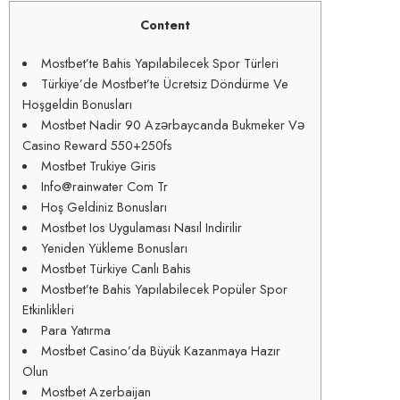
Content
Mostbet’te Bahis Yapılabilecek Spor Türleri
Türkiye’de Mostbet’te Ücretsiz Döndürme Ve
Hoşgeldin Bonusları
Mostbet Nadir 90 Azərbaycanda Bukmeker Və
Casino Reward 550+250fs
Mostbet Trukiye Giris
Info@rainwater Com Tr
Hoş Geldiniz Bonusları
Mostbet Ios Uygulaması Nasıl Indirilir
Yeniden Yükleme Bonusları
Mostbet Türkiye Canlı Bahis
Mostbet’te Bahis Yapılabilecek Popüler Spor
Etkinlikleri
Para Yatırma
Mostbet Casino’da Büyük Kazanmaya Hazır
Olun
Mostbet Azerbaijan