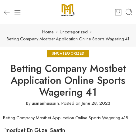
Home
Uncategorized
Betting Company Mostbet Application Online Sports Wagering 41
UNCATEGORIZED
Betting Company Mostbet
Application Online Sports
Wagering 41
By
usmanhussain
.
Posted on
June 28, 2023
Betting Company Mostbet Application Online Sports Wagering 418
“mostbet En Güzel Saatin