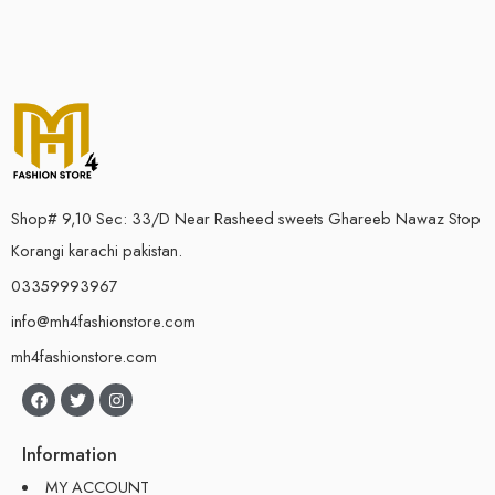
Shop# 9,10 Sec: 33/D Near Rasheed sweets Ghareeb Nawaz Stop
Korangi karachi pakistan.
03359993967
info@mh4fashionstore.com
mh4fashionstore.com
Information
MY ACCOUNT