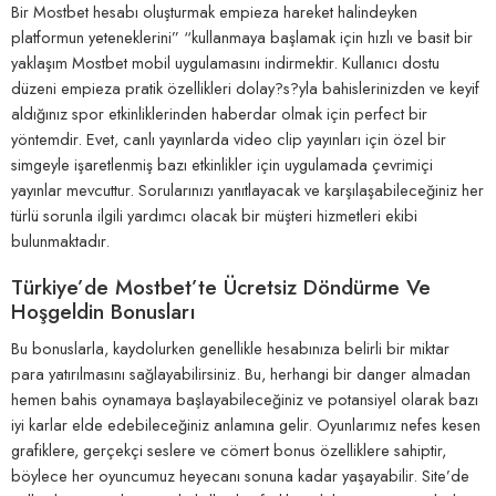
Bir Mostbet hesabı oluşturmak empieza hareket halindeyken
platformun yeteneklerini” “kullanmaya başlamak için hızlı ve basit bir
yaklaşım Mostbet mobil uygulamasını indirmektir. Kullanıcı dostu
düzeni empieza pratik özellikleri dolay?s?yla bahislerinizden ve keyif
aldığınız spor etkinliklerinden haberdar olmak için perfect bir
yöntemdir. Evet, canlı yayınlarda video clip yayınları için özel bir
simgeyle işaretlenmiş bazı etkinlikler için uygulamada çevrimiçi
yayınlar mevcuttur. Sorularınızı yanıtlayacak ve karşılaşabileceğiniz her
türlü sorunla ilgili yardımcı olacak bir müşteri hizmetleri ekibi
bulunmaktadır.
Türkiye’de Mostbet’te Ücretsiz Döndürme Ve
Hoşgeldin Bonusları
Bu bonuslarla, kaydolurken genellikle hesabınıza belirli bir miktar
para yatırılmasını sağlayabilirsiniz. Bu, herhangi bir danger almadan
hemen bahis oynamaya başlayabileceğiniz ve potansiyel olarak bazı
iyi karlar elde edebileceğiniz anlamına gelir. Oyunlarımız nefes kesen
grafiklere, gerçekçi seslere ve cömert bonus özelliklere sahiptir,
böylece her oyuncumuz heyecanı sonuna kadar yaşayabilir. Site’de