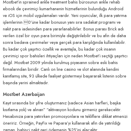
Mostbet’in sprained ankle treatment bahis bürosunun ankle rehab
ebook de çevrimiçi kumarhanenin hizmetlerinin bulunduğu Android
ve iOS için mobil uygulamaları vardır. Yeni oyuncular, ilk para yatırma
işlemlerinin 0’üne kadar bonusun yanı sıra sadakat programı ve
nakit para iadesinden para yararlanabilirler. Bonus parası Brick adı
verilen özel bir oyun para birimiyle değiştirilebilir ve bu afin de daha
sonra bedava çevirmeler veya gerçek para karşılığında kullanılabilir.
Bu kadar çok şaşırtıcı özellik ve avantajla, bu kadar çok insanın
çevrimiçi spor bahisleri ihtiyaçları için neden Mostbet’i seçtiği şaşırtıcı
değil. Mostbet 2009 yılında kurulmuş piyasanın sobre eski bahis
firmalarından biridir. Canlı on line casino ve slot alanında kendini
kanıtlamış site, 93 ülkede faaliyet göstermeyi başararak listenin sobre
başında yerini almaktadır.
Mostbet Azerbaijan
Kayıt sırasında bir şifre oluşturmanız (sadece Asian harfleri, başka
kısıtlama yok) ve alınan” “aktivasyon kodunu girmeniz gerekecektir.
Hesabınıza para yatırırken promosyonlara ve tekliflere dikkat etmenizi
öneririz. Örneğin, PayFix ve Papara’yı kullanarak afin de yatırıldığı
zaman, bahisçi nakit geri ödemenin %25’ini alacaktır.