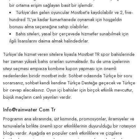
bir ortama erişim sağlayan basit bir işlemdir.
Türkiye’den gelen oyuncular Mostbet’e kaydolabilir ve 2, five-
hundred TL’ye kadar kumarhanede oynamak için hoşgeldin
bonusu alma seçeneğine sahip olabilirler.
Bahis siteleri, yasal bir çerçevede hizmetler sunabilmek için
ilgili lisanslarını daima almak halindedırlar.
Türkiye’de hizmet veren sitelere kıyasla Mostbet TR spor bahislerinde
her zaman yüksek bahis oranları sunmaktadır. Bu de uma üyelerinin
siteyi seçmesi empieza kombine kupon yapması için önemli
nedenlerden biridir mostbet indir. Sohbet odasında Türkçe bir soru
sorarsanız, sohbet kendi kendine Türkçe Desteğe geçecek ve Türkçe
bir cevap alacaksınız. Oyun içi bahisler için birçok etkinlik mevcuttur,
büyük maçların canlı yayınları vardır.
Info@rainwater Com Tr
Programın ana ekranında, üst kısmında, promosyonlar, ikramiyeler ve
turnuvalarla birlikte önemli spor etkinliklerinin duyurulduğu bir rotasyon
bloğu vardır. Aşağıda en popüler canlı etkinliklere ve çizgilere