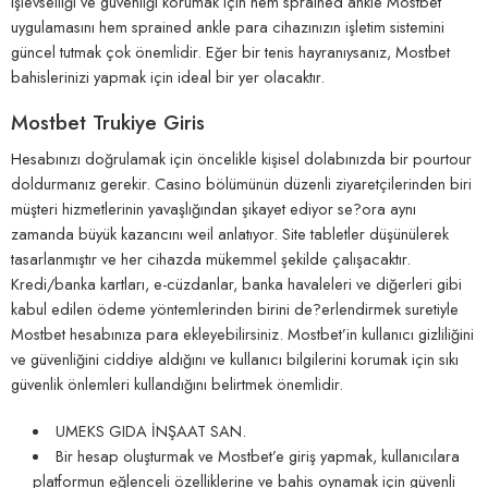
işlevselliği ve güvenliği korumak için hem sprained ankle Mostbet
uygulamasını hem sprained ankle para cihazınızın işletim sistemini
güncel tutmak çok önemlidir. Eğer bir tenis hayranıysanız, Mostbet
bahislerinizi yapmak için ideal bir yer olacaktır.
Mostbet Trukiye Giris
Hesabınızı doğrulamak için öncelikle kişisel dolabınızda bir pourtour
doldurmanız gerekir. Casino bölümünün düzenli ziyaretçilerinden biri
müşteri hizmetlerinin yavaşlığından şikayet ediyor se?ora aynı
zamanda büyük kazancını weil anlatıyor. Site tabletler düşünülerek
tasarlanmıştır ve her cihazda mükemmel şekilde çalışacaktır.
Kredi/banka kartları, e-cüzdanlar, banka havaleleri ve diğerleri gibi
kabul edilen ödeme yöntemlerinden birini de?erlendirmek suretiyle
Mostbet hesabınıza para ekleyebilirsiniz. Mostbet’in kullanıcı gizliliğini
ve güvenliğini ciddiye aldığını ve kullanıcı bilgilerini korumak için sıkı
güvenlik önlemleri kullandığını belirtmek önemlidir.
UMEKS GIDA İNŞAAT SAN.
Bir hesap oluşturmak ve Mostbet’e giriş yapmak, kullanıcılara
platformun eğlenceli özelliklerine ve bahis oynamak için güvenli