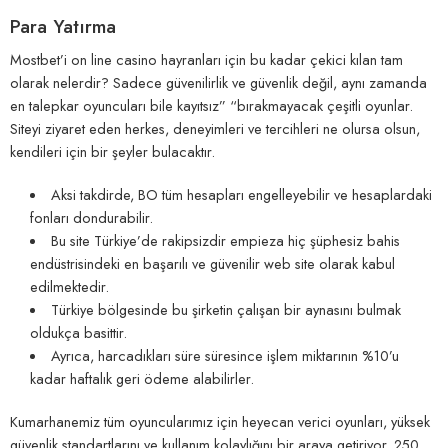
Para Yatırma
Mostbet’i on line casino hayranları için bu kadar çekici kılan tam
olarak nelerdir? Sadece güvenilirlik ve güvenlik değil, aynı zamanda
en talepkar oyuncuları bile kayıtsız” “bırakmayacak çeşitli oyunlar.
Siteyi ziyaret eden herkes, deneyimleri ve tercihleri ne olursa olsun,
kendileri için bir şeyler bulacaktır.
Aksi takdirde, BO tüm hesapları engelleyebilir ve hesaplardaki
fonları dondurabilir.
Bu site Türkiye’de rakipsizdir empieza hiç şüphesiz bahis
endüstrisindeki en başarılı ve güvenilir web site olarak kabul
edilmektedir.
Türkiye bölgesinde bu şirketin çalışan bir aynasını bulmak
oldukça basittir.
Ayrıca, harcadıkları süre süresince işlem miktarının %10’u
kadar haftalık geri ödeme alabilirler.
Kumarhanemiz tüm oyuncularımız için heyecan verici oyunları, yüksek
güvenlik standartlarını ve kullanım kolaylığını bir araya getiriyor. 250