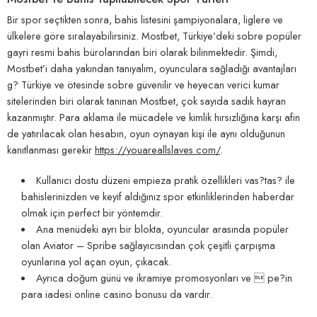
Bir spor seçtikten sonra, bahis listesini şampiyonalara, liglere ve
ülkelere göre sıralayabilirsiniz. Mostbet, Türkiye’deki sobre popüler
gayri resmi bahis bürolarından biri olarak bilinmektedir. Şimdi,
Mostbet’i daha yakından tanıyalım, oyunculara sağladığı avantajları
g? Türkiye ve ötesinde sobre güvenilir ve heyecan verici kumar
sitelerinden biri olarak tanınan Mostbet, çok sayıda sadık hayran
kazanmıştır. Para aklama ile mücadele ve kimlik hırsızlığına karşı afin
de yatırılacak olan hesabın, oyun oynayan kişi ile aynı olduğunun
kanıtlanması gerekir
https://youareallslaves.com/
.
Kullanıcı dostu düzeni empieza pratik özellikleri vas?tas? ile
bahislerinizden ve keyif aldığınız spor etkinliklerinden haberdar
olmak için perfect bir yöntemdir.
Ana menüdeki ayrı bir blokta, oyuncular arasında popüler
olan Aviator – Spribe sağlayıcısından çok çeşitli çarpışma
oyunlarına yol açan oyun, çıkacak.
Ayrıca doğum günü ve ikramiye promosyonları ve  pe?in
para iadesi online casino bonusu da vardır.