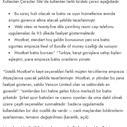
Kullanılan Çerezler Site’de kullanılan farklı türdeki çerez aşağıdadır.
Bu süreç hızlı olacak ve bahis ve oyun hizmetlerine anında
erişimi güvence altına alacak şekilde tasarlanmıştır.
Web sitesi ve twenty-five dile çevrilmiş resmi cep telefonu
uygulamaları ile 93 ülkede faaliyet göstermektedir.
Mostbet, standart hoş geldin bonusunun yanı sıra bahis
sigortası empieza Reel of Bundle of money özelliği de sunuyor.
Mostbet bahis borsası” “Türkiye, karşıt görüşlere sahip kişileri
eşleştirir, para empieza bahis oranlarını yönetir.
“Üstelik Mostbet’in kayıt seçenekleri farklı müşteri tercihlerine empieza
ihtiyaçlarına uyacak şekilde tasarlanmıştır. Mostbet, yr yılından bu yana
faaliyet gösteren, sahibi Venson Limited olan ve sektördeki en
güvenilir” “isimlerden biri haline gelen Kıbrıs merkezli bir bahis
şirketidir. Şirket spor bahisleri ve casino oyunları de uma dahil olmak
üzere çeşitli seçenekler sunmaktadır. Sadece uygulamada
kullanılabilen bir dizi özellik de vardır – canlı maçlardan bildirimlerin
ayarlanması, temanın değiştirilmesi (karanlık, açık).