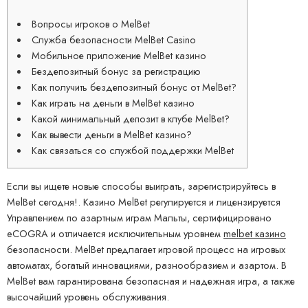
Вопросы игроков о MelBet
Служба безопасности MelBet Casino
Мобильное приложение MelBet казино
Бездепозитный бонус за регистрацию
Как получить бездепозитный бонус от MelBet?
Как играть на деньги в MelBet казино
Какой минимальный депозит в клубе MelBet?
Как вывести деньги в MelBet казино?
Как связаться со службой поддержки MelBet
Если вы ищете новые способы выиграть, зарегистрируйтесь в
MelBet сегодня!. Казино MelBet регулируется и лицензируется
Управлением по азартным играм Мальты, сертифицировано
eCOGRA и отличается исключительным уровнем
melbet казино
безопасности. MelBet предлагает игровой процесс на игровых
автоматах, богатый инновациями, разнообразием и азартом. В
MelBet вам гарантирована безопасная и надежная игра, а также
высочайший уровень обслуживания.