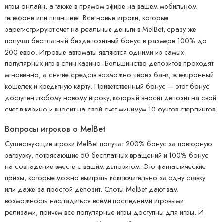
игры онлайн, а также в прямом эфире на вашем мобильном
телефоне или планшете. Все новые игроки, которые
зарегистрируют счет на реальные деньги в MelBet, сразу же
получат бесплатный бездепозитный бонус в размере 100% до
200 евро. Игровые автоматы являются одними из самых
популярных игр в спин-казино. Большинство депозитов проходят
мгновенно, а снятие средств возможно через банк, электронный
кошелек и кредитную карту. Приветственный бонус — этот бонус
доступен любому новому игроку, который вносит депозит на свой
счет в казино и вносит на свой счет минимум 10 фунтов стерлингов.
Вопросы игроков о MelBet
Существующие игроки MelBet получат 200% бонус за повторную
загрузку, потрясающие 50 бесплатных вращений и 100% бонус
на совпадение вместе с вашим депозитом. Это фантастические
призы, которые можно выиграть исключительно за одну ставку
или даже за простой депозит. Слоты MelBet дают вам
возможность насладиться всеми последними игровыми
релизами, причем все популярные игры доступны для игры. И