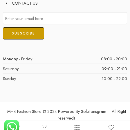
CONTACT US
Monday - Friday
08:00 - 20:00
Saturday
09:00 - 21:00
Sunday
13:00 - 22:00
MH4 Fashion Store © 2024 Powered By
Solutionsgram
– All Right
reserved!