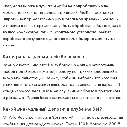
Итак, если вы уже в пути, почему бы не попробовать наше
мобильное казино на реальные деньги?. MelBet предлагает
широкий выбор настольных игр в реальном времени. Все ваши
депозиты и снятие средств могут быть обработаны быстро, как с
вашего компьютера, так и с мобильного устройства. MelBet
заработало репутацию одного из самых быстрых мобильных
казино.
Как играть на деньги в MelBet казино
Важно отметить, что этот 100% бонус на матч может получить
любой новый игрок в MelBet, поэтому нет никаких требований к
входу или регистрации. Важно, чтобы вы выбрали тот, который
уникален и не раскрывает ваше имя пользователя или пароль. В
конце каждого месяца MelBet случайным образом присуждает
игрокам до 1% рейкбека в зависимости от их активности в слотах.
Какой минимальный депозит в клубе MelBet?
От Wild Reels до Honeys и Spin and Win — у нас есть выигрышная
комбинация для каждого игрока. Третий 100% бонус до 300 €