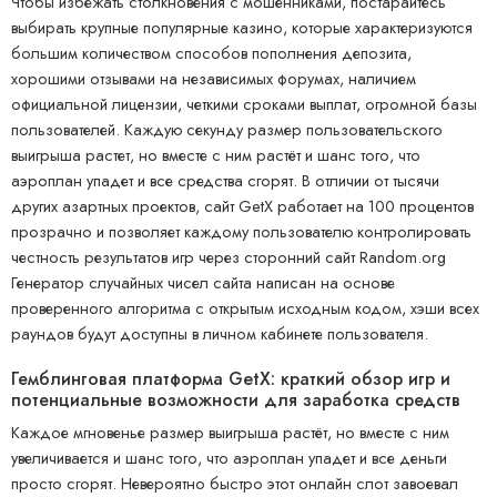
Чтобы избежать столкновения с мошенниками, постарайтесь
выбирать крупные популярные казино, которые характеризуются
большим количеством способов пополнения депозита,
хорошими отзывами на независимых форумах, наличием
официальной лицензии, четкими сроками выплат, огромной базы
пользователей. Каждую секунду размер пользовательского
выигрыша растет, но вместе с ним растёт и шанс того, что
аэроплан упадет и все средства сгорят. В отличии от тысячи
других азартных проектов, сайт GetX работает на 100 процентов
прозрачно и позволяет каждому пользователю контролировать
честность результатов игр через сторонний сайт Random.org
Генератор случайных чисел сайта написан на основе
проверенного алгоритма с открытым исходным кодом, хэши всех
раундов будут доступны в личном кабинете пользователя.
Гемблинговая платформа GetX: краткий обзор игр и
потенциальные возможности для заработка средств
Каждое мгновенье размер выигрыша растёт, но вместе с ним
увеличивается и шанс того, что аэроплан упадет и все деньги
просто сгорят. Невероятно быстро этот онлайн слот завоевал