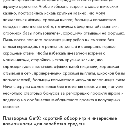
игровую стратегию. Чтобы избежать встречи с мошенническим
казино, постарайтесь искать крупные казино, что могут
похвастаться чёткими сроками выплат, большим количеством
методов пополнения счёта, наличием официальной лицензии,
огромной базы пользователей, хорошими отзывами на форумах.
Лишь после полного освоения интерфейса вы сможете без
опаски переходить на реальные деньги и совершать первые
скромные ставки. Чтобы избежать внезапной встречи с
мошенниками, старайтесь искать крупные казино, что
характеризуются наличием официальной лицензии, хорошими
отзывами в сети, проверенными сроками выплаты, широкой базы
пользователей, большим количеством методов пополнения счета.
Начать игру вы можете вовсе без вложения своих денег, получив
несколько стартовых бонусов за регистрацию профиля игрока и
подписку на сообщества гемблингового проекта в популярных
соцсетях.
Платформа GetX: короткий обзор игр и интересные
возможности для заработка средств