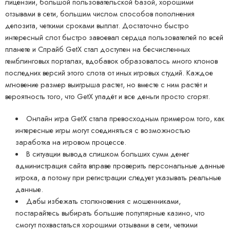
лицензии, большой пользовательской базой, хорошими
отзывами в сети, большим числом способов пополнения
депозита, четкими сроками выплат. Достаточно быстро
интересный слот быстро завоевал сердца пользователей по всей
планете и Спрайб GetX стал доступен на бесчисленных
гемблинговых порталах, вдобавок образовалось много клонов
последних версий этого слота от иных игровых студий. Каждое
мгновение размер выигрыша растет, но вместе с ним растёт и
вероятность того, что GetX упадёт и все деньги просто сгорят.
Онлайн игра GetX стала превосходным примером того, как
интересные игры могут соединяться с возможностью
заработка на игровом процессе.
В ситуации вывода слишком больших сумм денег
администрация сайта вправе проверить персональные данные
игрока, а потому при регистрации следует указывать реальные
данные.
Дабы избежать столкновения с мошенниками,
постарайтесь выбирать большие популярные казино, что
смогут похвастаться хорошими отзывами в сети, четкими