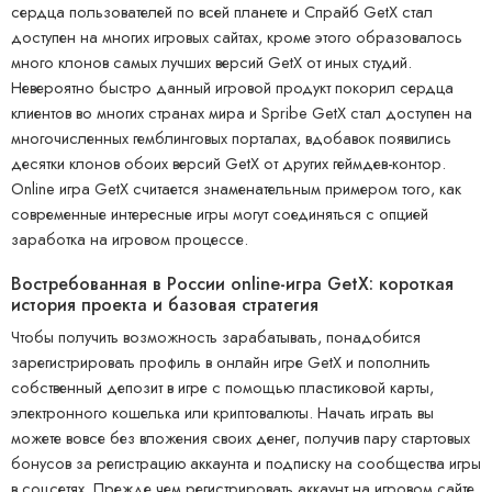
сердца пользователей по всей планете и Спрайб GetX стал
доступен на многих игровых сайтах, кроме этого образовалось
много клонов самых лучших версий GetX от иных студий.
Невероятно быстро данный игровой продукт покорил сердца
клиентов во многих странах мира и Spribe GetX стал доступен на
многочисленных гемблинговых порталах, вдобавок появились
десятки клонов обоих версий GetX от других геймдев-контор.
Online игра GetX считается знаменательным примером того, как
современные интересные игры могут соединяться с опцией
заработка на игровом процессе.
Востребованная в России online-игра GetX: короткая
история проекта и базовая стратегия
Чтобы получить возможность зарабатывать, понадобится
зарегистрировать профиль в онлайн игре GetX и пополнить
собственный депозит в игре с помощью пластиковой карты,
электронного кошелька или криптовалюты. Начать играть вы
можете вовсе без вложения своих денег, получив пару стартовых
бонусов за регистрацию аккаунта и подписку на сообщества игры
в соцсетях. Прежде чем регистрировать аккаунт на игровом сайте