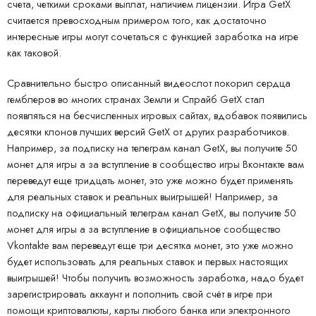
счета, четкими сроками выплат, наличием лицензии. Игра GetX
считается превосходным примером того, как достаточно
интересные игры могут сочетаться с функцией заработка на игре
как таковой.
Сравнительно быстро описанный видеослот покорил сердца
гемблеров во многих странах Земли и Спрайб GetX стал
появляться на бесчисленных игровых сайтах, вдобавок появились
десятки клонов лучших версий GetX от других разработчиков.
Например, за подписку на телеграм канал GetX, вы получите 50
монет для игры а за вступление в сообщество игры Вконтакте вам
переведут еще тридцать монет, это уже можно будет применять
для реальных ставок и реальных выигрышей! Например, за
подписку на официальный телеграм канал GetX, вы получите 50
монет для игры а за вступление в официальное сообщество
Vkontakte вам переведут еще три десятка монет, это уже можно
будет использовать для реальных ставок и первых настоящих
выигрышей! Чтобы получить возможность заработка, надо будет
зарегистрировать аккаунт и пополнить свой счёт в игре при
помощи криптовалюты, карты любого банка или электронного