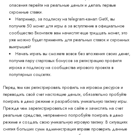
опасения перейти на реальные деньги и делать первые
скромные ставки.
Например, за подписку на telegram-канал GetX, вы
получите 50 монет для игры а за вступление в официальное
сообщество Вконтакте вам начислят еще тридцать монет, это
уже можно будет применять для реальных ставок и скромных
выигрышей!
Начать играть вы сможете вовсе без вложения своих денег,
получив пару стартовых бонусов за регистрацию профиля
игрока и подписку на сообщества игрового проекта в
популярных соцсетях.
Перед тем как регистрировать профиль на игровом ресурсе и
переводить свой счет настоящие деньги, обязательно пробуйте
поиграть в демо режиме и разработать уникальную тактику игры.
Прежде чем зарегистрироваться на сайте и зачислять на счет
реальные средства, непременно попробуйте поиграть в демо
режиме и создать свою уникальную игровую тактику. В ситуациях
снятия больших сумм администрация вправе проверить данные