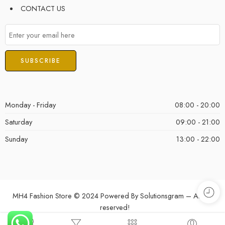
CONTACT US
Monday - Friday
08:00 - 20:00
Saturday
09:00 - 21:00
Sunday
13:00 - 22:00
MH4 Fashion Store © 2024 Powered By
Solutionsgram
– All Right
reserved!