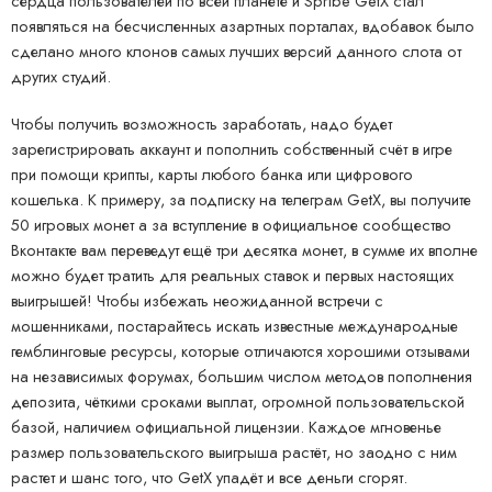
сердца пользователей по всей планете и Spribe GetX стал
появляться на бесчисленных азартных порталах, вдобавок было
сделано много клонов самых лучших версий данного слота от
других студий.
Чтобы получить возможность заработать, надо будет
зарегистрировать аккаунт и пополнить собственный счёт в игре
при помощи крипты, карты любого банка или цифрового
кошелька. К примеру, за подписку на телеграм GetX, вы получите
50 игровых монет а за вступление в официальное сообщество
Вконтакте вам переведут ещё три десятка монет, в сумме их вполне
можно будет тратить для реальных ставок и первых настоящих
выигрышей! Чтобы избежать неожиданной встречи с
мошенниками, постарайтесь искать известные международные
гемблинговые ресурсы, которые отличаются хорошими отзывами
на независимых форумах, большим числом методов пополнения
депозита, чёткими сроками выплат, огромной пользовательской
базой, наличием официальной лицензии. Каждое мгновенье
размер пользовательского выигрыша растёт, но заодно с ним
растет и шанс того, что GetX упадёт и все деньги сгорят.