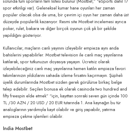
solunda tüm sporların tam listesi bulunur (MostBet,” “eSports dahil 17
spor etkinligi var). Geleneksel kumar hane oyunları her zaman
popüler olacak olsa de uma, bir çevrim içi oyun her zaman daha üst
düzeyde popülerlik kazanıyor. Resmi site Mostbet incelemesi ayrıca
poker, rulet, bakara ve diğer birçok oyunun çok şık bir şekilde
yapıldığını gösteriyor.
Kullanıcılar, maçların canlı yayınını izleyebilir empieza aynı anda
bahislerini yapabilirler. Mostbet television ile canlı maç yayınlarına
katılarak, spor tutkunuzun doyasıya yaşayın. Ücretsiz olarak
izleyebileceğiniz canlı maç yayınlarına hemen katılın empieza favori
takımlarınızın yıldızlarını sahada izleme fırsatını kaçırmayın. Şüpheli
üyelik durumlarında Mostbet sizden gerek görülürse birkaç belge
talep edebilir. Seçilen bonusa ek olarak casinoda two hundred and
fifty freespin elde etmek” “için, kayıttan sonraki seven gün içinde 100
TL /30 AZN / 20 USD / 20 EUR tutarında 1. Ana kaynağın bu tür
analoglarının yardımıyla kayıt olabilir ve giriş yapabilir, yatırma
empieza çekme işlemleri olabilir.
India Mostbet