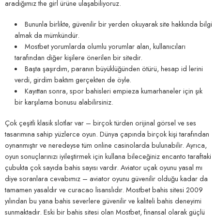
aradığımız the girl ürüne ulaşabiliyoruz.
Bununla birlikte, güvenilir bir yerden okuyarak site hakkında bilgi
almak da mümkündür.
Mostbet yorumlarda olumlu yorumlar alan, kullanıcıları
tarafından diğer kişilere önerilen bir sitedir.
Başta şaşırdım, paranın büyüklüğünden ötürü, hesap id lerini
verdi, girdim baktım gerçekten de öyle.
Kayıttan sonra, spor bahisleri empieza kumarhaneler için şık
bir karşılama bonusu alabilirsiniz.
Çok çeşitli klasik slotlar var – birçok türden orijinal görsel ve ses
tasarımına sahip yüzlerce oyun. Dünya çapında birçok kişi tarafından
oynanmıştır ve neredeyse tüm online casinolarda bulunabilir. Ayrıca,
oyun sonuçlarınızı iyileştirmek için kullana bileceğiniz encanto taraftaki
çubukta çok sayıda bahis sayısı vardır. Aviator uçak oyunu yasal mı
diye soranlara cevabımız – aviator oyunu güvenilir olduğu kadar da
tamamen yasaldır ve curacao lisanslıdır. Mostbet bahis sitesi 2009
yılından bu yana bahis severlere güvenilir ve kaliteli bahis deneyimi
sunmaktadır. Eski bir bahis sitesi olan Mostbet, finansal olarak güçlü