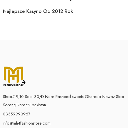
Najlepsze Kasyno Od 2012 Rok
Shop# 9,10 Sec: 33/D Near Rasheed sweets Ghareeb Nawaz Stop
Korangi karachi pakistan.
03359993967
info@mh4fashionstore.com