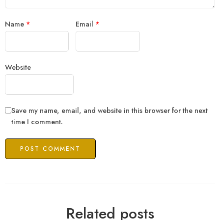
Name
*
Email
*
Website
Save my name, email, and website in this browser for the next
time I comment.
Related posts