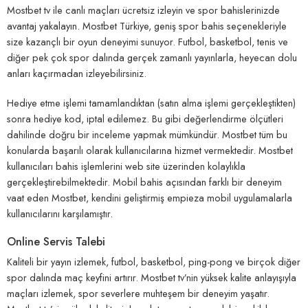
Mostbet tv ile canlı maçları ücretsiz izleyin ve spor bahislerinizde
avantaj yakalayın. Mostbet Türkiye, geniş spor bahis seçenekleriyle
size kazançlı bir oyun deneyimi sunuyor. Futbol, basketbol, tenis ve
diğer pek çok spor dalında gerçek zamanlı yayınlarla, heyecan dolu
anları kaçırmadan izleyebilirsiniz.
Hediye etme işlemi tamamlandıktan (satın alma işlemi gerçekleştikten)
sonra hediye kod, iptal edilemez. Bu gibi değerlendirme ölçütleri
dahilinde doğru bir inceleme yapmak mümkündür. Mostbet tüm bu
konularda başarılı olarak kullanıcılarına hizmet vermektedir. Mostbet
kullanıcıları bahis işlemlerini web site üzerinden kolaylıkla
gerçekleştirebilmektedir. Mobil bahis açısından farklı bir deneyim
vaat eden Mostbet, kendini geliştirmiş empieza mobil uygulamalarla
kullanıcılarını karşılamıştır.
Online Servis Talebi
Kaliteli bir yayın izlemek, futbol, basketbol, ping-pong ve birçok diğer
spor dalında maç keyfini artırır. Mostbet tv’nin yüksek kalite anlayışıyla
maçları izlemek, spor severlere muhteşem bir deneyim yaşatır.