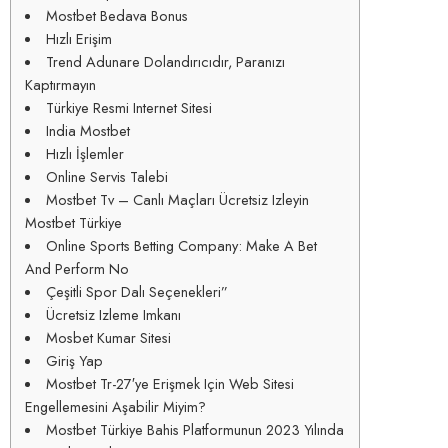
Mostbet Bedava Bonus
Hızlı Erişim
Trend Adunare Dolandırıcıdır, Paranızı
Kaptırmayın
Türkiye Resmi Internet Sitesi
India Mostbet
Hızlı İşlemler
Online Servis Talebi
Mostbet Tv – Canlı Maçları Ücretsiz Izleyin
Mostbet Türkiye
Online Sports Betting Company: Make A Bet
And Perform No
Çeşitli Spor Dalı Seçenekleri”
Ücretsiz Izleme Imkanı
Mosbet Kumar Sitesi
Giriş Yap
Mostbet Tr-27′ye Erişmek Için Web Sitesi
Engellemesini Aşabilir Miyim?
Mostbet Türkiye Bahis Platformunun 2023 Yılında