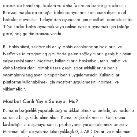
ebook de handikap, toplam ve daha fazlasına bahse girebilirsiniz.
Bireysel maçlarda örneğin belirli periyotların sonucuna ilişkin özel
bahisler mevcuttur. Türkiye’den oyuncular için mostbet. com sitesinde
TL’ye kadar bahis oynamak veya online casino oynamak için (isteğe
göre) hoş geldin bonusu vardır.
Bu bahis sitesi, sektördeki en iyi bahis oranlarından bazılarını ve
NetEnt ve Microgaming gibi önde gelen sağlayıcıların geniş bir oyun
yelpazesini sunar. Mostbet, kullanıcıların basketbol, tenis, futbol ve
daha fazlası dahil olmak üzere çeşitli spor etkinliklerine bahis
yapmalarını sağlayan bir spor bahis uygulamasıdır. Kullanıcılar
platformu kullanabilmek için Mostbet uygulamasını indirmeli ve
yüklemelidir.
Mostbet Canlı Yayın Sunuyor Mu?
Kumarın bağımlılık yapabileceğine dikkat etmek önemlidir, bu nedenle
sorumlu bir şekilde alınmalıdır. Kumar alışkanlıklarınızın kontrolünü
kaybettiğinizi düşünüyorsanız, profesyonel yardım almanızı öneririz.
Minimum afin de yatırma tutarı yaklaşık 0, 4 ABD Doları ve maksimum