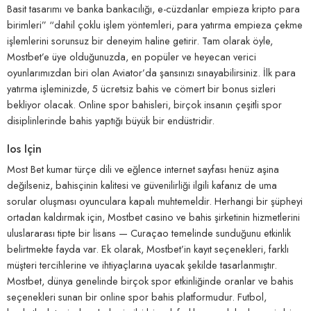
Basit tasarımı ve banka bankacılığı, e-cüzdanlar empieza kripto para
birimleri” “dahil çoklu işlem yöntemleri, para yatırma empieza çekme
işlemlerini sorunsuz bir deneyim haline getirir. Tam olarak öyle,
Mostbet’e üye olduğunuzda, en popüler ve heyecan verici
oyunlarımızdan biri olan Aviator’da şansınızı sınayabilirsiniz. İlk para
yatırma işleminizde, 5 ücretsiz bahis ve cömert bir bonus sizleri
bekliyor olacak. Online spor bahisleri, birçok insanın çeşitli spor
disiplinlerinde bahis yaptığı büyük bir endüstridir.
Ios Için
Most Bet kumar türçe dili ve eğlence internet sayfası henüz aşina
değilseniz, bahisçinin kalitesi ve güvenilirliği ilgili kafanız de uma
sorular oluşması oyunculara kapalı muhtemeldir. Herhangi bir şüpheyi
ortadan kaldırmak için, Mostbet casino ve bahis şirketinin hizmetlerini
uluslararası tipte bir lisans — Curaçao temelinde sunduğunu etkinlik
belirtmekte fayda var. Ek olarak, Mostbet’in kayıt seçenekleri, farklı
müşteri tercihlerine ve ihtiyaçlarına uyacak şekilde tasarlanmıştır.
Mostbet, dünya genelinde birçok spor etkinliğinde oranlar ve bahis
seçenekleri sunan bir online spor bahis platformudur. Futbol,