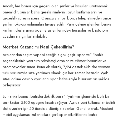
Ancak, her bonus için geçerli olan şartlar ve koşulları unutmamak
önemlidir, bunlar bahis gereksinimlerini, oyun kısıtlamalarını ve
geçerlilik süresini içerir. Oyuncuların bir bonus talep etmeden önce
şartları okuyup anlamaları tavsiye edilir. Para çekme işlemleri banka
kartları, uluslararası ödeme sistemlerindeki hesaplar ve kripto pra
cüzdanları için kullanılabilir.
Mostbet Kazancımı Nasıl Çekebilirim?
Aralarından seçim yapabileceğiniz çok çeşitli spor ve” “bahis
seçeneklerinin yanı sıra rekabetçi oranlar ve cömert bonuslar ve
promosyonlar sunar. Buna ek olarak, 7/24 destek ekibi the woman
türlü sorunuzda size yardımcı olmak için her zaman hazırdır. Web
sitesi online casino oyunlarını spor bahisleriyle kusursuz bir şekilde
birleştiriyor.
Bu harika bonus, bahislerdeki ilk para” “yatırma işleminde belli bir
sınır kadar %100 eşleşme fırsatı sağlıyor. Ayrıca yeni kullanıcılar belirli
slot oyunları için 50 ücretsiz dönüş alacaklar. Genel olarak, Mostbet
mobil uygulaması kullanıcılara gaté spor etkinliklerine bahis