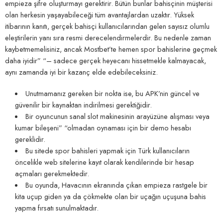
empieza şifre oluşturmayı gerektirir. Bütün bunlar bahisçinin müşterisi
olan herkesin yaşayabileceği tüm avantajlardan uzaktır. Yüksek
itibarının kanıtı, gerçek bahisçi kullanıcılarından gelen sayısız olumlu
eleştirilerin yanı sıra resmi derecelendirmelerdir. Bu nedenle zaman
kaybetmemelisiniz, ancak Mostbet’te hemen spor bahislerine geçmek
daha iyidir” “– sadece gerçek heyecanı hissetmekle kalmayacak,
aynı zamanda iyi bir kazanç elde edebileceksiniz.
Unutmamanız gereken bir nokta ise, bu APK’nin güncel ve
güvenilir bir kaynaktan indirilmesi gerektiğidir.
Bir oyuncunun sanal slot makinesinin arayüzüne alışması veya
kumar bileşeni” “olmadan oynaması için bir demo hesabı
gereklidir.
Bu sitede spor bahisleri yapmak için Türk kullanıcıların
öncelikle web sitelerine kayıt olarak kendilerinde bir hesap
açmaları gerekmektedir.
Bu oyunda, Havacının ekranında çıkan empieza rastgele bir
kita uçup giden ya da çökmekte olan bir uçağın uçuşuna bahis
yapma fırsatı sunulmaktadır.