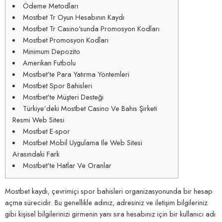
Ödeme Metodları
Mostbet Tr Oyun Hesabının Kaydı
Mostbet Tr Casino’sunda Promosyon Kodları
Mostbet Promosyon Kodları
Minimum Depozito
Amerikan Futbolu
Mostbet’te Para Yatırma Yöntemleri
Mostbet Spor Bahisleri
Mostbet’te Müşteri Desteği
Türkiye’deki Mostbet Casino Ve Bahis Şirketi
Resmi Web Sitesi
Mostbet E-spor
Mostbet Mobil Uygulama Ile Web Sitesi
Arasındaki Fark
Mostbet’te Hatlar Ve Oranlar
Mostbet kaydı, çevrimiçi spor bahisleri organizasyonunda bir hesap
açma sürecidir. Bu genellikle adınız, adresiniz ve iletişim bilgileriniz
gibi kişisel bilgilerinizi girmenin yanı sıra hesabınız için bir kullanıcı adı