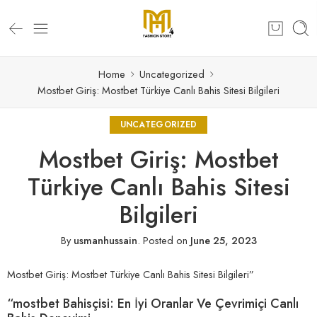
Home
Uncategorized
Mostbet Giriş: Mostbet Türkiye Canlı Bahis Sitesi Bilgileri
UNCATEGORIZED
Mostbet Giriş: Mostbet
Türkiye Canlı Bahis Sitesi
Bilgileri
By
usmanhussain
.
Posted on
June 25, 2023
Mostbet Giriş: Mostbet Türkiye Canlı Bahis Sitesi Bilgileri”
“mostbet Bahisçisi: En İyi Oranlar Ve Çevrimiçi Canlı