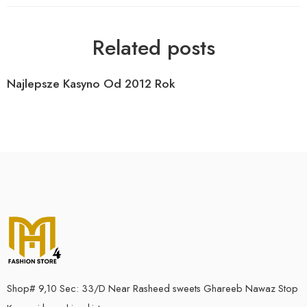
Related posts
Najlepsze Kasyno Od 2012 Rok
Shop# 9,10 Sec: 33/D Near Rasheed sweets Ghareeb Nawaz Stop