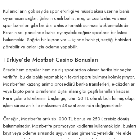
Kullanıcıların çok sayıda spor etkinliği ve müsabakası üzerine bahis
oynamasını sağlar. Şirketin canlı bahis, maç öncesi bahis ve sanal
spor bahisleri gibi bir dizi bahis alternatifi sunması beklenmektedir.
Ekranın sol panelinde bahis oynayabileceğiniz sporların bir listesi
bulunmakta. Sağda bir kupon var – içinde bahisçi, seçtiği bahisleri
görebilir ve onlar için ödeme yapabilir.
Türkiye’de Mostbet Casino Bonusları
Sitede hem popüler hem de niş sporlardan oluşan harika bir seçim
varifr?n, bu da bahis yapmak için favori sporu bulmayı kolaylaştırıyor.
Mostbet’ten kazanç animo prosedürü banka transferleri, e-cüzdanlar
veya kripto para birimlerinin dijital alanı gibi çeşitli kanalları kapsar.
Para çekme tutarlarının başlangıç tutarı 50 TL olarak belirlenmiş olup,
işlem süresi anlık ile maksimum 48 saat arasında değişmektedir.
Örneğin, Mostbet’te artık six. 000 TL bonus ve 250 ücretsiz dönüş
bulunmaktadır. Mostbet’te promosyon kodlarını kullanmak için, bunları
kayıt veya ödeme sırasında uygun alana girmeniz yeterlidir. Ne elde