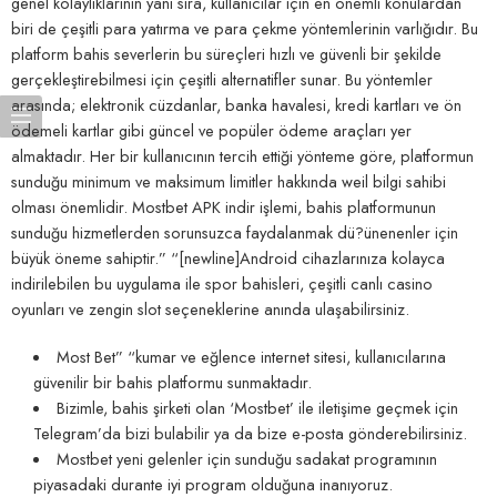
genel kolaylıklarının yanı sıra, kullanıcılar için en önemli konulardan
biri de çeşitli para yatırma ve para çekme yöntemlerinin varlığıdır. Bu
platform bahis severlerin bu süreçleri hızlı ve güvenli bir şekilde
gerçekleştirebilmesi için çeşitli alternatifler sunar. Bu yöntemler
arasında; elektronik cüzdanlar, banka havalesi, kredi kartları ve ön
ödemeli kartlar gibi güncel ve popüler ödeme araçları yer
almaktadır. Her bir kullanıcının tercih ettiği yönteme göre, platformun
sunduğu minimum ve maksimum limitler hakkında weil bilgi sahibi
olması önemlidir. Mostbet APK indir işlemi, bahis platformunun
sunduğu hizmetlerden sorunsuzca faydalanmak dü?ünenenler için
büyük öneme sahiptir.” “[newline]Android cihazlarınıza kolayca
indirilebilen bu uygulama ile spor bahisleri, çeşitli canlı casino
oyunları ve zengin slot seçeneklerine anında ulaşabilirsiniz.
Most Bet” “kumar ve eğlence internet sitesi, kullanıcılarına
güvenilir bir bahis platformu sunmaktadır.
Bizimle, bahis şirketi olan ‘Mostbet’ ile iletişime geçmek için
Telegram’da bizi bulabilir ya da bize e-posta gönderebilirsiniz.
Mostbet yeni gelenler için sunduğu sadakat programının
piyasadaki durante iyi program olduğuna inanıyoruz.