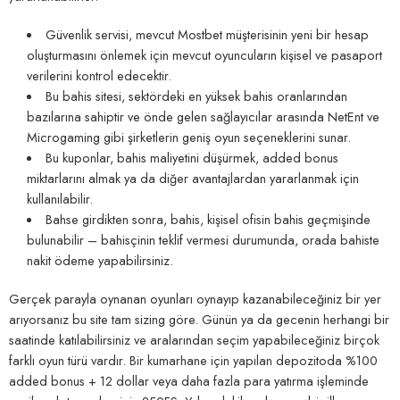
Güvenlik servisi, mevcut Mostbet müşterisinin yeni bir hesap
oluşturmasını önlemek için mevcut oyuncuların kişisel ve pasaport
verilerini kontrol edecektir.
Bu bahis sitesi, sektördeki en yüksek bahis oranlarından
bazılarına sahiptir ve önde gelen sağlayıcılar arasında NetEnt ve
Microgaming gibi şirketlerin geniş oyun seçeneklerini sunar.
Bu kuponlar, bahis maliyetini düşürmek, added bonus
miktarlarını almak ya da diğer avantajlardan yararlanmak için
kullanılabilir.
Bahse girdikten sonra, bahis, kişisel ofisin bahis geçmişinde
bulunabilir – bahisçinin teklif vermesi durumunda, orada bahiste
nakit ödeme yapabilirsiniz.
Gerçek parayla oynanan oyunları oynayıp kazanabileceğiniz bir yer
arıyorsanız bu site tam sizing göre. Günün ya da gecenin herhangi bir
saatinde katılabilirsiniz ve aralarından seçim yapabileceğiniz birçok
farklı oyun türü vardır. Bir kumarhane için yapılan depozitoda %100
added bonus + 12 dollar veya daha fazla para yatırma işleminde