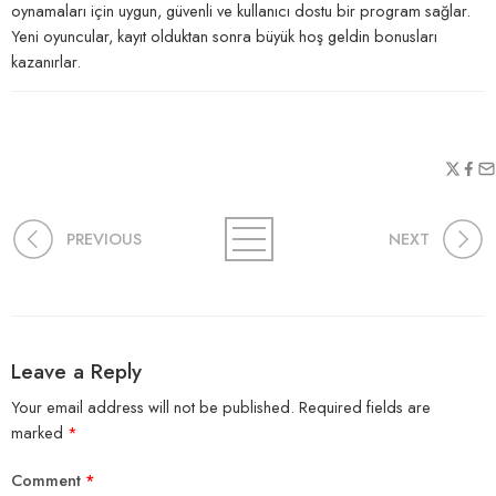
oynamaları için uygun, güvenli ve kullanıcı dostu bir program sağlar.
Yeni oyuncular, kayıt olduktan sonra büyük hoş geldin bonusları
kazanırlar.
PREVIOUS
NEXT
Leave a Reply
Your email address will not be published.
Required fields are
marked
*
Comment
*