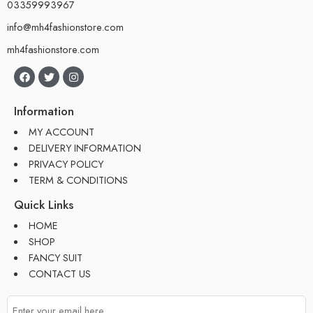
03359993967
info@mh4fashionstore.com
mh4fashionstore.com
Information
MY ACCOUNT
DELIVERY INFORMATION
PRIVACY POLICY
TERM & CONDITIONS
Quick Links
HOME
SHOP
FANCY SUIT
CONTACT US