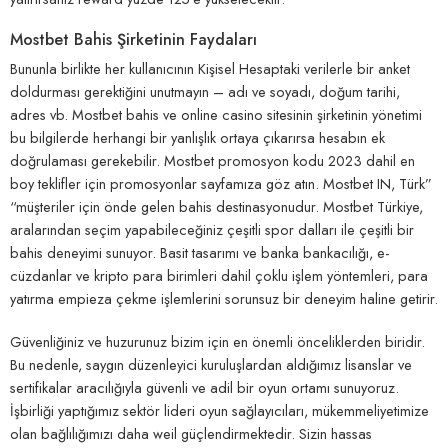
Mostbet Bahis Şirketinin Faydaları
Bununla birlikte her kullanıcının Kişisel Hesaptaki verilerle bir anket
doldurması gerektiğini unutmayın – adı ve soyadı, doğum tarihi,
adres vb. Mostbet bahis ve online casino sitesinin şirketinin yönetimi
bu bilgilerde herhangi bir yanlışlık ortaya çıkarırsa hesabın ek
doğrulaması gerekebilir. Mostbet promosyon kodu 2023 dahil en
boy teklifler için promosyonlar sayfamıza göz atın. Mostbet IN, Türk”
“müşteriler için önde gelen bahis destinasyonudur. Mostbet Türkiye,
aralarından seçim yapabileceğiniz çeşitli spor dalları ile çeşitli bir
bahis deneyimi sunuyor. Basit tasarımı ve banka bankacılığı, e-
cüzdanlar ve kripto para birimleri dahil çoklu işlem yöntemleri, para
yatırma empieza çekme işlemlerini sorunsuz bir deneyim haline getirir.
Güvenliğiniz ve huzurunuz bizim için en önemli önceliklerden biridir.
Bu nedenle, saygın düzenleyici kuruluşlardan aldığımız lisanslar ve
sertifikalar aracılığıyla güvenli ve adil bir oyun ortamı sunuyoruz.
İşbirliği yaptığımız sektör lideri oyun sağlayıcıları, mükemmeliyetimize
olan bağlılığımızı daha weil güçlendirmektedir. Sizin hassas