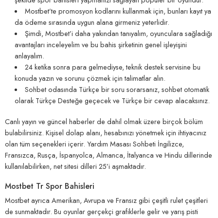
Mostbet’te promosyon kodlarını kullanmak için, bunları kayıt ya
da ödeme sırasında uygun alana girmeniz yeterlidir.
Şimdi, Mostbet’i daha yakından tanıyalım, oyunculara sağladığı
avantajları inceleyelim ve bu bahis şirketinin genel işleyişini
anlayalım.
24 ketika sonra para gelmediyse, teknik destek servisine bu
konuda yazın ve sorunu çözmek için talimatlar alın.
Sohbet odasında Türkçe bir soru sorarsanız, sohbet otomatik
olarak Türkçe Desteğe geçecek ve Türkçe bir cevap alacaksınız.
Canlı yayın ve güncel haberler de dahil olmak üzere birçok bölüm
bulabilirsiniz. Kişisel dolap alanı, hesabınızı yönetmek için ihtiyacınız
olan tüm seçenekleri içerir. Yardım Masası Sohbeti İngilizce,
Fransızca, Rusça, İspanyolca, Almanca, İtalyanca ve Hindu dillerinde
kullanılabilirken, net sitesi dilleri 25’i aşmaktadır.
Mostbet Tr Spor Bahisleri
Mostbet ayrıca Amerikan, Avrupa ve Fransız gibi çeşitli rulet çeşitleri
de sunmaktadır. Bu oyunlar gerçekçi grafiklerle gelir ve yarış pisti