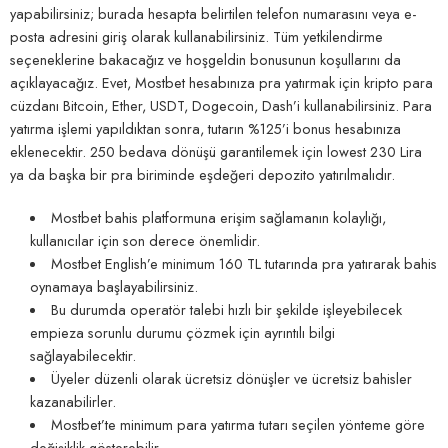
yapabilirsiniz; burada hesapta belirtilen telefon numarasını veya e-
posta adresini giriş olarak kullanabilirsiniz. Tüm yetkilendirme
seçeneklerine bakacağız ve hoşgeldin bonusunun koşullarını da
açıklayacağız. Evet, Mostbet hesabınıza pra yatırmak için kripto para
cüzdanı Bitcoin, Ether, USDT, Dogecoin, Dash’i kullanabilirsiniz. Para
yatırma işlemi yapıldıktan sonra, tutarın %125’i bonus hesabınıza
eklenecektir. 250 bedava dönüşü garantilemek için lowest 230 Lira
ya da başka bir pra biriminde eşdeğeri depozito yatırılmalıdır.
Mostbet bahis platformuna erişim sağlamanın kolaylığı,
kullanıcılar için son derece önemlidir.
Mostbet English’e minimum 160 TL tutarında pra yatırarak bahis
oynamaya başlayabilirsiniz.
Bu durumda operatör talebi hızlı bir şekilde işleyebilecek
empieza sorunlu durumu çözmek için ayrıntılı bilgi
sağlayabilecektir.
Üyeler düzenli olarak ücretsiz dönüşler ve ücretsiz bahisler
kazanabilirler.
Mostbet’te minimum para yatırma tutarı seçilen yönteme göre
değişiklik gösterebilir.