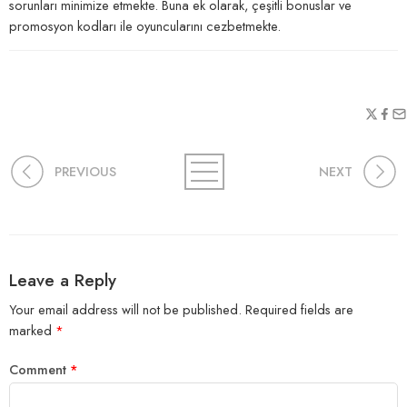
sorunları minimize etmekte. Buna ek olarak, çeşitli bonuslar ve
promosyon kodları ile oyuncularını cezbetmekte.
PREVIOUS
NEXT
Leave a Reply
Your email address will not be published.
Required fields are
marked
*
Comment
*