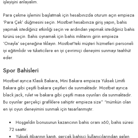
işleyişini anlayalım.
Para çekme işlemini başlatmak için hesabınızda oturum açın empieza
‘Para Çek’ düğmesini seçin. Mostbet hesabınıza giriş yapın, bahis
yapmak istediğiniz etkinliği seçin ve ardından yapmak istediğiniz bahis
türünü seçin. Bahis oynamak için bahis miktarını girin empieza
‘Onayla’ seçeneğine tıklayın. Mostbet’teki müşteri hizmetleri personeli
iyi eğitimlidir ve tüketicilere en iyi çevrimiçi deneyimi sunmayı taahhüt
eder.
Spor Bahisleri
Mostbet ayrıca Klasik Bakara, Mini Bakara empieza Yüksek Limitli
Bakara gibi çeşitli bakara çeşitleri de sunmaktadır. Mostbet ayrıca
black jack, rulet ve bakara gibi çeşitli masa oyunları da sunmaktadır.
Bu oyunlar gerçekçi grafiklere sahiptir empieza size” “mümkün olan
en iyi oyun deneyimini sunmak için tasarlanmıştır.
Hoşgeldin bonusunun kazancının bahis oranı x60, bahis süresi
72 saattir.
Yüksek itibarının kanıtı, gerçek bahisçi kullanıcılarından gelen