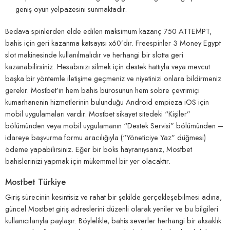
geniş oyun yelpazesini sunmaktadır.
Bedava spinlerden elde edilen maksimum kazanç 750 ATTEMPT,
bahis için geri kazanma katsayısı x60’dır. Freespinler 3 Money Egypt
slot makinesinde kullanılmalıdır ve herhangi bir slotta geri
kazanabilirsiniz. Hesabınızı silmek için destek hattıyla veya mevcut
başka bir yöntemle iletişime geçmeniz ve niyetinizi onlara bildirmeniz
gerekir. Mostbet’in hem bahis bürosunun hem sobre çevrimiçi
kumarhanenin hizmetlerinin bulunduğu Android empieza iOS için
mobil uygulamaları vardır. Mostbet sikayet sitedeki “Kişiler”
bölümünden veya mobil uygulamanın “Destek Servisi” bölümünden –
idareye başvurma formu aracılığıyla (“Yöneticiye Yaz” düğmesi)
ödeme yapabilirsiniz. Eğer bir boks hayranıysanız, Mostbet
bahislerinizi yapmak için mükemmel bir yer olacaktır.
Mostbet Türkiye
Giriş sürecinin kesintisiz ve rahat bir şekilde gerçekleşebilmesi adına,
güncel Mostbet giriş adreslerini düzenli olarak yeniler ve bu bilgileri
kullanıcılarıyla paylaşır. Böylelikle, bahis severler herhangi bir aksaklık