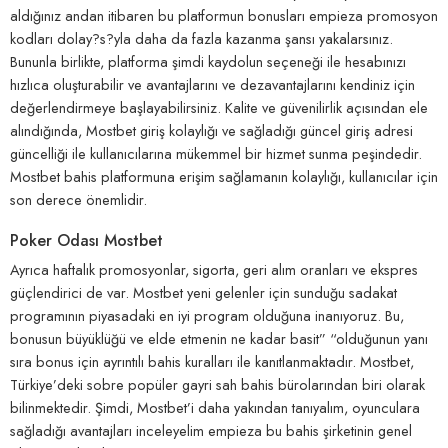
aldığınız andan itibaren bu platformun bonusları empieza promosyon
kodları dolay?s?yla daha da fazla kazanma şansı yakalarsınız.
Bununla birlikte, platforma şimdi kaydolun seçeneği ile hesabınızı
hızlıca oluşturabilir ve avantajlarını ve dezavantajlarını kendiniz için
değerlendirmeye başlayabilirsiniz. Kalite ve güvenilirlik açısından ele
alındığında, Mostbet giriş kolaylığı ve sağladığı güncel giriş adresi
güncelliği ile kullanıcılarına mükemmel bir hizmet sunma peşindedir.
Mostbet bahis platformuna erişim sağlamanın kolaylığı, kullanıcılar için
son derece önemlidir.
Poker Odası Mostbet
Ayrıca haftalık promosyonlar, sigorta, geri alım oranları ve ekspres
güçlendirici de var. Mostbet yeni gelenler için sunduğu sadakat
programının piyasadaki en iyi program olduğuna inanıyoruz. Bu,
bonusun büyüklüğü ve elde etmenin ne kadar basit” “olduğunun yanı
sıra bonus için ayrıntılı bahis kuralları ile kanıtlanmaktadır. Mostbet,
Türkiye’deki sobre popüler gayri sah bahis bürolarından biri olarak
bilinmektedir. Şimdi, Mostbet’i daha yakından tanıyalım, oyunculara
sağladığı avantajları inceleyelim empieza bu bahis şirketinin genel