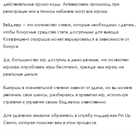
действительные промо-коды. Активировать промокод при
регистрации или в личном кабинете могут все игроки.
Вейджер – это количество ставок, которые необходимо сделать,
чтобы бонусные средства стали доступными для вывода.
Коэффициент отыгрыша может варьироваться в зависимости от
бонуса.
Да, большинство игр доступны в демо-режиме, что позволяет
игрокам опробовать игры бесплатно, прежде чем играть на
реальные деньги.
Выигрыш в значительной степени зависит от удачи, но вы можете
увеличить свои шансы, разбираясь в правилах игр, используя
стратегии и управляя своим бюджетом ответственно.
Для удаления аккаунта обратитесь в службу поддержки Pin Up
Casino, которая поможет вам в этом процессе.