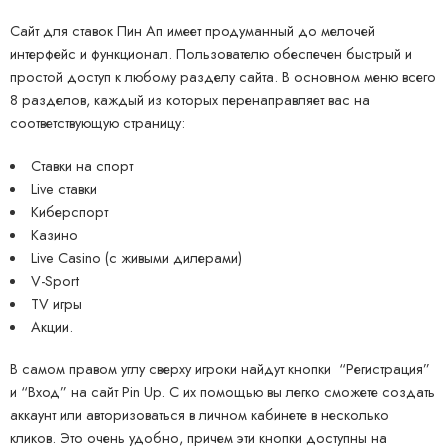
Сайт для ставок Пин Ап имеет продуманный до мелочей
интерфейс и функционал. Пользователю обеспечен быстрый и
простой доступ к любому разделу сайта. В основном меню всего
8 разделов, каждый из которых перенаправляет вас на
соответствующую страницу:
Ставки на спорт
Live ставки
Киберспорт
Казино
Live Casino (с живыми дилерами)
V-Sport
TV игры
Акции.
В самом правом углу сверху игроки найдут кнопки “Регистрация”
и “Вход” на сайт Pin Up. С их помощью вы легко сможете создать
аккаунт или авторизоваться в личном кабинете в несколько
кликов. Это очень удобно, причем эти кнопки доступны на