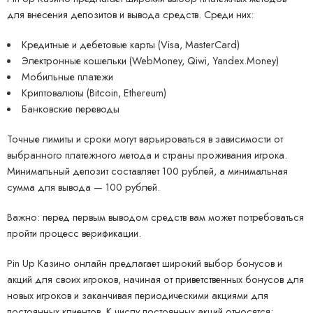
для внесения депозитов и вывода средств. Среди них:
Кредитные и дебетовые карты (Visa, MasterCard)
Электронные кошельки (WebMoney, Qiwi, Yandex.Money)
Мобильные платежи
Криптовалюты (Bitcoin, Ethereum)
Банковские переводы
Точные лимиты и сроки могут варьироваться в зависимости от
выбранного платежного метода и страны проживания игрока.
Минимальный депозит составляет 100 рублей, а минимальная
сумма для вывода — 100 рублей.
Важно: перед первым выводом средств вам может потребоваться
пройти процесс верификации.
Pin Up Казино онлайн предлагает широкий выбор бонусов и
акций для своих игроков, начиная от приветственных бонусов для
новых игроков и заканчивая периодическими акциями для
постоянных клиентов. К числу постоянных акций относятся: