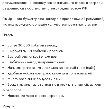
регламентирована, поэтому все возникающие споры и вопросы
разрешаются в соответствии с законодательством РФ.
Pin Up — это букмекерская контора с превосходной репутацией,
что подтверждено большим количеством реальных отзывов.
Плюсы:
Более 30 000 событий в месяц.
Широкая линия событий и роспись.
Быстрый расчет коэффициентов.
Стабильный вывод выигранных денег.
Наличие приложения и поддержка в онлайн чате (лайв).
Удобное мобильное приложение для пользователей.
Много различных бонусов и акций.
Всегда актуальные расписание и результаты матчей, включая
киберспорт.
Новости из мира спорта и прогнозы.
Минусы: