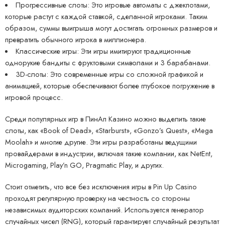
Прогрессивные слоты: Это игровые автоматы с джекпотами,
которые растут с каждой ставкой, сделанной игроками. Таким
образом, суммы выигрыша могут достигать огромных размеров и
превратить обычного игрока в миллионера.
Классические игры: Эти игры имитируют традиционные
однорукие бандиты с фруктовыми символами и 3 барабанами.
3D-слоты: Это современные игры со сложной графикой и
анимацией, которые обеспечивают более глубокое погружение в
игровой процесс.
Среди популярных игр в ПинАп Казино можно выделить такие
слоты, как «Book of Dead», «Starburst», «Gonzo’s Quest», «Mega
Moolah» и многие другие. Эти игры разработаны ведущими
провайдерами в индустрии, включая такие компании, как NetEnt,
Microgaming, Play’n GO, Pragmatic Play, и других.
Стоит отметить, что все без исключения игры в Pin Up Casino
проходят регулярную проверку на честность со стороны
независимых аудиторских компаний. Используется генератор
случайных чисел (RNG), который гарантирует случайный результат