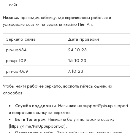
сайт.
Ниже мы приводим таблицу, где перечислены рабочие и
устаревшие ссылки на зеркала казино Пин Ап.
Зеркало сайта
Дата проверки
pin-up634
24.10.23
pinup-109
15.10.23
pin-up-069
7.10.23
Чтобы найти рабочее зеркало, воспользуйтесь одним из
способов:
Служба поддержки
. Напишите на support@pin-up.support
и попросите ссылку на зеркало.
Бот в Телеграм
. Напишите боту и попросите ссылку
(https://t.me/PinUpSupportBot).
Партнерские сайты
. Такие сайты как наш всегда имеют