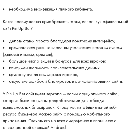
необходима верификация личного кабинета.
Какие преимущества приобретают игроки, используя официальный
сайт Pin Up Bet?
делать ставки просто благодаря понятному интерфейсу;
предлагаются разные варианты управления игровым счетом
(депозит и вывод средств);
большое число акций и бонусов для всех игроков;
конфиденциальность пользовательских данных;
круглосуточная поддержка игроков;
отсутствие ошибок и блокировок в функционировании сайта.
У Pin Up Bet сайт имеет зеркала – копии официального сайта,
которые были созданы разработчиками для обхода
всевозможных блокировок. К тому же, на официальный веб-
ресурс букмекера можно зайти с помощью мобильного
приложения. Скачать его на всех смартфонах и планшетах с
операционной системой Android.