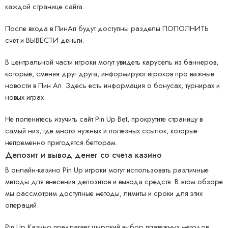
каждой странице сайта.
После входа в ПинАп будут доступны разделы ПОПОЛНИТЬ
счет и ВЫВЕСТИ деньги.
В центральной части игроки могут увидеть карусель из баннеров,
которые, сменяя друг друга, информируют игроков про важные
новости в Пин Ап. Здесь есть информация о бонусах, турнирах и
новых играх.
Не поленитесь изучить сайт Pin Up Bet, прокрутите страницу в
самый низ, где много нужных и полезных ссылок, которые
непременно пригодятся бетторам.
Депозит и вывод денег со счета казино
В онлайн-казино Pin Up игроки могут использовать различные
методы для внесения депозитов и вывода средств. В этом обзоре
мы рассмотрим доступные методы, лимиты и сроки для этих
операций.
Pin Up Казино предлагает широкий выбор платежных методов