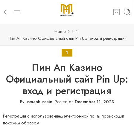
Home
1
Пин Ап Казино Официальный сайт Pin Up: вход и регистрация
1
Пин Ап Казино
Официальный сайт Pin Up:
вход и регистрация
By
usmanhussain
.
Posted on
December 11, 2023
Регистрация с использованием электронной почты происходит
похожим образом: