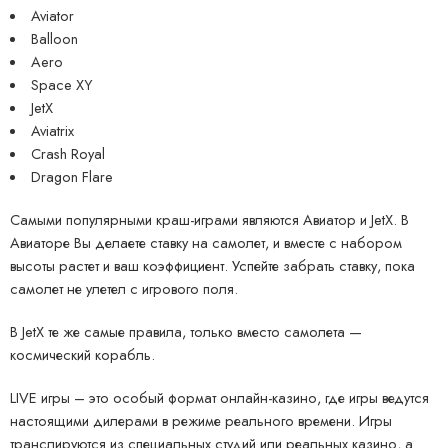
Aviator
Balloon
Aero
Space XY
JetX
Aviatrix
Crash Royal
Dragon Flare
Самыми популярными краш-играми являются Авиатор и JetX. В
Авиаторе Вы делаете ставку на самолет, и вместе с набором
высоты растет и ваш коэффициент. Успейте забрать ставку, пока
самолет не улетел с игрового поля.
В JetX те же самые правила, только вместо самолета —
космический корабль.
LIVE игры – это особый формат онлайн-казино, где игры ведутся
настоящими дилерами в режиме реального времени. Игры
транслируются из специальных студий или реальных казино, а