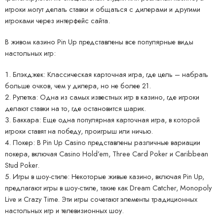
игроки могут делать ставки и общаться с дилерами и другими
игроками через интерфейс сайта.
В живом казино Pin Up представлены все популярные виды
настольных игр:
Блэкджек: Классическая карточная игра, где цель – набрать
больше очков, чем у дилера, но не более 21.
Рулетка: Одна из самых известных игр в казино, где игроки
делают ставки на то, где остановится шарик.
Баккара: Еще одна популярная карточная игра, в которой
игроки ставят на победу, проигрыш или ничью.
Покер: В Pin Up Casino представлены различные вариации
покера, включая Casino Hold’em, Three Card Poker и Caribbean
Stud Poker.
Игры в шоу-стиле: Некоторые живые казино, включая Pin Up,
предлагают игры в шоу-стиле, такие как Dream Catcher, Monopoly
Live и Crazy Time. Эти игры сочетают элементы традиционных
настольных игр и телевизионных шоу.