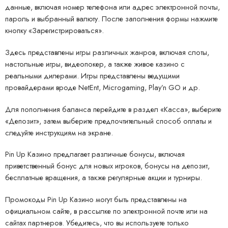
данные, включая номер телефона или адрес электронной почты,
пароль и выбранный валюту. После заполнения формы нажмите
кнопку «Зарегистрироваться».
Здесь представлены игры различных жанров, включая слоты,
настольные игры, видеопокер, а также живое казино с
реальными дилерами. Игры представлены ведущими
провайдерами вроде NetEnt, Microgaming, Play’n GO и др.
Для пополнения баланса перейдите в раздел «Касса», выберите
«Депозит», затем выберите предпочтительный способ оплаты и
следуйте инструкциям на экране.
Pin Up Казино предлагает различные бонусы, включая
приветственный бонус для новых игроков, бонусы на депозит,
бесплатные вращения, а также регулярные акции и турниры.
Промокоды Pin Up Казино могут быть представлены на
официальном сайте, в рассылке по электронной почте или на
сайтах партнеров. Убедитесь, что вы используете только