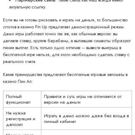
актуальную ссылку.
Если вы не готовы рисковать и играть на деньги, то большинство
слотов в казино Pin Up предлагает демонстрационный режим.
Демо игры работают точно так же, как обычные версии: вы
делаете ставку, крутите барабаны, а выпавшие символы образуют
линии выплат. Есть только одно отличие – вывести выигрыш в
бесплатной игре нельзя, для этого необходимо сделать ставку с
реального счета.
Какие преимущества предлагают бесплатные игровые автоматы в
казино Пин Ап:
Полный
Правила и суть игры не отличается от
функционал
версии на деньги
Не нужна
Играть в демо можно даже без входа в
регистрация и
личный кабинет
депозит