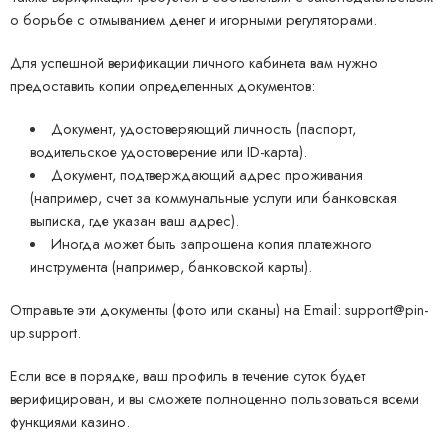
о борьбе с отмыванием денег и игорными регуляторами.
Для успешной верификации личного кабинета вам нужно
предоставить копии определенных документов:
Документ, удостоверяющий личность (паспорт,
водительское удостоверение или ID-карта).
Документ, подтверждающий адрес проживания
(например, счет за коммунальные услуги или банковская
выписка, где указан ваш адрес).
Иногда может быть запрошена копия платежного
инструмента (например, банковской карты).
Отправьте эти документы (фото или сканы) на Email: support@pin-
up.support.
Если все в порядке, ваш профиль в течение суток будет
верифицирован, и вы сможете полноценно пользоваться всеми
функциями казино.