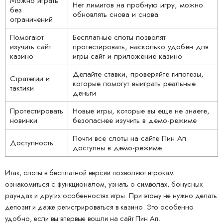
Можно играть
Нет лимитов на пробную игру, можно
без
обновлять снова и снова
ограничений
Помогают
Бесплатные слоты позволят
изучить сайт
протестировать, насколько удобен для
казино
игры сайт и приложение казино
Делайте ставки, проверяйте гипотезы,
Стратегии и
которые помогут выиграть реальные
тактики
деньги
Протестировать
Новые игры, которые вы еще не знаете,
новинки
безопаснее изучить в демо-режиме
Почти все слоты на сайте Пин Ап
Доступность
доступны в демо-режиме
Итак, слоты в бесплатной версии позволяют игрокам
ознакомиться с функционалом, узнать о символах, бонусных
раундах и других особенностях игры. При этому не нужно делать
депозит и даже регистрироваться в казино. Это особенно
удобно, если вы впервые вошли на сайт Пин Ап.