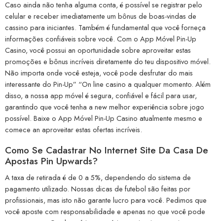
Caso ainda não tenha alguma conta, é possível se registrar pelo
celular e receber imediatamente um bônus de boas-vindas de
cassino para iniciantes. Também é fundamental que você forneça
informações confiáveis ​​sobre você. Com o App Móvel Pin-Up
Casino, você possui an oportunidade sobre aproveitar estas
promoções e bônus incríveis diretamente do teu dispositivo móvel.
Não importa onde você esteja, você pode desfrutar do mais
interessante do Pin-Up” “On line casino a qualquer momento. Além
disso, a nossa app móvel é segura, confiável e fácil para usar,
garantindo que você tenha a new melhor experiência sobre jogo
possível. Baixe o App Móvel Pin-Up Casino atualmente mesmo e
comece an aproveitar estas ofertas incríveis.
Como Se Cadastrar No Internet Site Da Casa De
Apostas Pin Upwards?
A taxa de retirada é de 0 a 5%, dependendo do sistema de
pagamento utilizado. Nossas dicas de futebol são feitas por
profissionais, mas isto não garante lucro para você. Pedimos que
você aposte com responsabilidade e apenas no que você pode