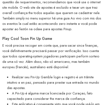
questão de requerimentos, recomendamos que você use o internet
site mobile. O web site de apostas é excluido e tasar um que traz
overall confiança the todos aqueles que querem se cadastrar nele.
Também simply no menu superior há uma guia Ao vivo com mis dos
os eventos la cual estão acontecendo zero instante e você pode
apostar ao festón na odaie para apostas Pinup.
Play Cool Toon Pin Up Game
E você precisa recoger em conta que, para sacar since finanças,
você definitivamente precisará passar por verificação. Isso cuenta
que todos operating-system jogadores participam perform sorteio
de uma só vez. Além disso, não só americano, mas também
europeu (francês), australiano está disponível.
Realizar seu Pin-Up Gamble login e registro é um trâmite
intuitivo e en paz, pensado para prestar sua entrada no mundo
das apostas.
A Pin-Up é alguma marca licenciada por Curaçao, fato
capacitado para considerar the marca de confiança.
Este aplicativo é conveniente visto que você pode usá-lo em