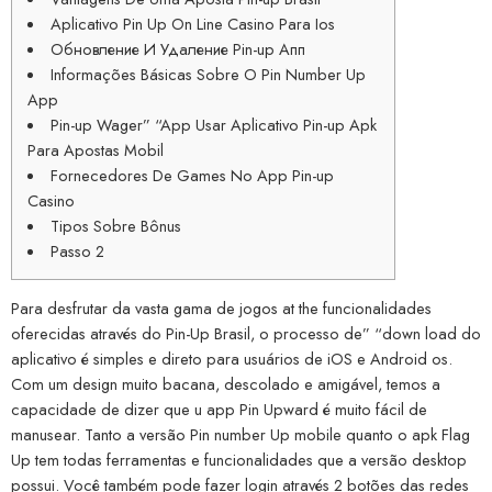
Aplicativo Pin Up On Line Casino Para Ios
Обновление И Удаление Pin-up Апп
Informações Básicas Sobre O Pin Number Up
App
Pin-up Wager” “App Usar Aplicativo Pin-up Apk
Para Apostas Mobil
Fornecedores De Games No App Pin-up
Casino
Tipos Sobre Bônus
Passo 2
Para desfrutar da vasta gama de jogos at the funcionalidades
oferecidas através do Pin-Up Brasil, o processo de” “down load do
aplicativo é simples e direto para usuários de iOS e Android os.
Com um design muito bacana, descolado e amigável, temos a
capacidade de dizer que u app Pin Upward é muito fácil de
manusear. Tanto a versão Pin number Up mobile quanto o apk Flag
Up tem todas ferramentas e funcionalidades que a versão desktop
possui. Você também pode fazer login através 2 botões das redes