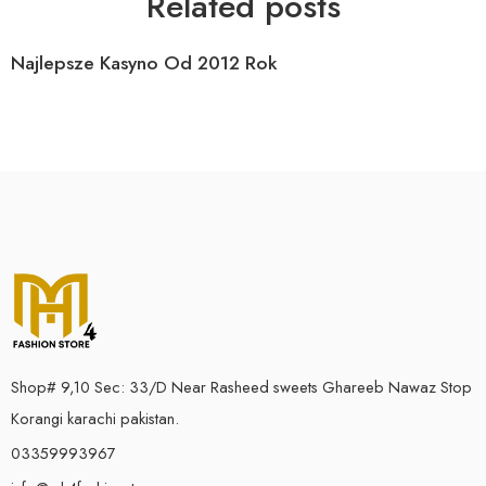
Related posts
Najlepsze Kasyno Od 2012 Rok
Shop# 9,10 Sec: 33/D Near Rasheed sweets Ghareeb Nawaz Stop
Korangi karachi pakistan.
03359993967