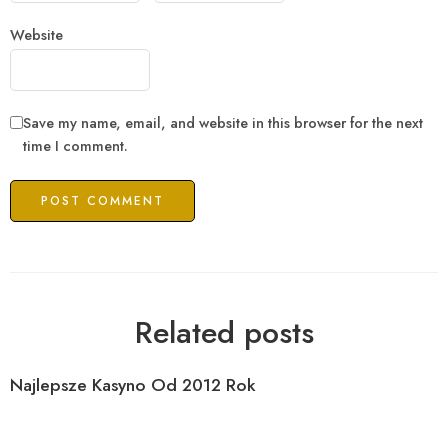
Website
Save my name, email, and website in this browser for the next
time I comment.
Related posts
Najlepsze Kasyno Od 2012 Rok