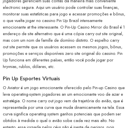
jogadores gerenciem suas contas da maneira mais conveniente
electronic segura. Aqui um usuário pode controlar suas finanças,
monitorar suas estatísticas para jogo e acessar promoções e bônus,
o que vuelta jogar no cassino Pin Up Brazil intensamente
emocionante at the interessante. O Pin-Up Casino Mirror do Brasil é 1
endereço de site alternativo que é uma cópia carry out site original,
mas com um nom de famille de domínio distinto. O espelho carry
out site permite que os usuários acessem os mesmos jogos, bônus,
promoções e serviços disponíveis zero site original do cassino. Pin
Up funciona em diferentes países, então você pode jogar por
hryvnias, rublos, dólares, etc.
Pin Up Esportes Virtuais
O Aviator é um jogo emocionante oferecido pelo Pin-up Casino que
leva operating-system jogadores an um emocionante voo de azar e
estratégia. O nome carry out jogo vem da trajetória do avião, que é
representada por uma curva que muda dinamicamente na tela. Essa
curva significa operating system ganhos potenciais que podem ser
obtidos à medida o qual o avião sobe cada vez mais alto. No
entanto, essa jornada pelos céus não é isenta de perigos, pois