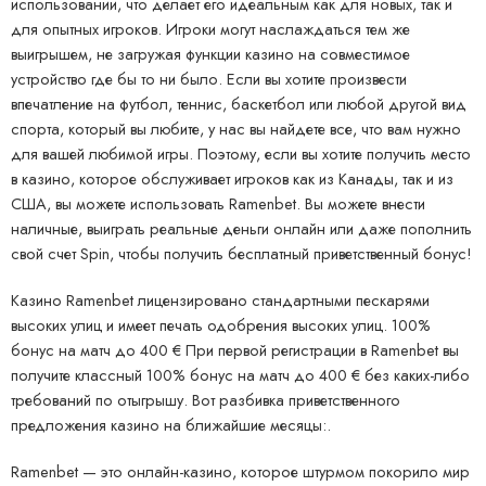
использовании, что делает его идеальным как для новых, так и
для опытных игроков. Игроки могут наслаждаться тем же
выигрышем, не загружая функции казино на совместимое
устройство где бы то ни было. Если вы хотите произвести
впечатление на футбол, теннис, баскетбол или любой другой вид
спорта, который вы любите, у нас вы найдете все, что вам нужно
для вашей любимой игры. Поэтому, если вы хотите получить место
в казино, которое обслуживает игроков как из Канады, так и из
США, вы можете использовать Ramenbet. Вы можете внести
наличные, выиграть реальные деньги онлайн или даже пополнить
свой счет Spin, чтобы получить бесплатный приветственный бонус!
Казино Ramenbet лицензировано стандартными пескарями
высоких улиц и имеет печать одобрения высоких улиц. 100%
бонус на матч до 400 € При первой регистрации в Ramenbet вы
получите классный 100% бонус на матч до 400 € без каких-либо
требований по отыгрышу. Вот разбивка приветственного
предложения казино на ближайшие месяцы:.
Ramenbet — это онлайн-казино, которое штурмом покорило мир