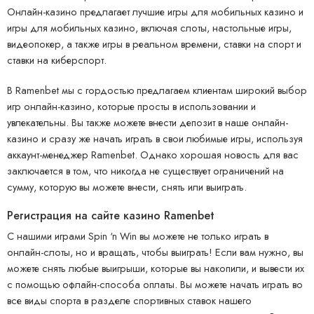
Онлайн-казино предлагает лучшие игры для мобильных казино и
игры для мобильных казино, включая слоты, настольные игры,
видеопокер, а также игры в реальном времени, ставки на спорт и
ставки на киберспорт.
В Ramenbet мы с гордостью предлагаем клиентам широкий выбор
игр онлайн-казино, которые просты в использовании и
увлекательны. Вы также можете внести депозит в наше онлайн-
казино и сразу же начать играть в свои любимые игры, используя
аккаунт-менеджер Ramenbet. Однако хорошая новость для вас
заключается в том, что никогда не существует ограничений на
сумму, которую вы можете внести, снять или выиграть.
Регистрация на сайте казино Ramenbet
С нашими играми Spin ‘n Win вы можете не только играть в
онлайн-слоты, но и вращать, чтобы выиграть! Если вам нужно, вы
можете снять любые выигрыши, которые вы накопили, и вывести их
с помощью офлайн-способа оплаты. Вы можете начать играть во
все виды спорта в разделе спортивных ставок нашего