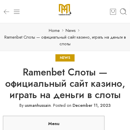
Home
News
Ramenbet Слоты — официальный сайт казино, играть на деньги в
слоты
NEWS
Ramenbet Слоты —
официальный сайт казино,
играть на деньги в слоты
By
usmanhussain
.
Posted on
December 11, 2023
Menu