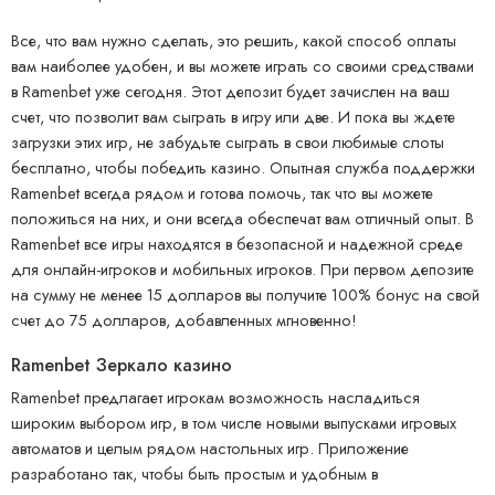
Все, что вам нужно сделать, это решить, какой способ оплаты
вам наиболее удобен, и вы можете играть со своими средствами
в Ramenbet уже сегодня. Этот депозит будет зачислен на ваш
счет, что позволит вам сыграть в игру или две. И пока вы ждете
загрузки этих игр, не забудьте сыграть в свои любимые слоты
бесплатно, чтобы победить казино. Опытная служба поддержки
Ramenbet всегда рядом и готова помочь, так что вы можете
положиться на них, и они всегда обеспечат вам отличный опыт. В
Ramenbet все игры находятся в безопасной и надежной среде
для онлайн-игроков и мобильных игроков. При первом депозите
на сумму не менее 15 долларов вы получите 100% бонус на свой
счет до 75 долларов, добавленных мгновенно!
Ramenbet Зеркало казино
Ramenbet предлагает игрокам возможность насладиться
широким выбором игр, в том числе новыми выпусками игровых
автоматов и целым рядом настольных игр. Приложение
разработано так, чтобы быть простым и удобным в