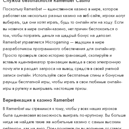
Служба безопасности Ramenbet Casino
Поскольку Ramenbet — единственное казино в мире, которое
работает как несколько разных казино на веб-сайте, игроки могут
выбирать, где они хотят играть, будь то онлайн или на ходу. Если
вы новичок в мире онлайн-казино, нет причин беспокоиться о
том, чтобы потратить деньги на щедрый бонус на депозит.
Ramenbet управляется Microgaming — ведущим в мире
разработчиком программного обеспечения для онлайн-игр.
Просто проверьте свою историю транзакций, скопируйте и
вставьте идентификатор транзакции вывода в свою электронную
почту или в раздел запроса на вывод средств в своей учетной
записи онлайн. Используйте свои бесплатные спины и бонусные
раунды бесплатной игры, чтобы играть в свои любимые онлайн-
игры в рулетку и выигрывать настоящие призы.
Верификация в казино Ramenbet
В Ramenbet мы стремимся к тому, чтобы у всех наших игроков
была одинаковая возможность выиграть по-крупному. Вы больше
нигде не найдете такие же мобильные казино с самым высоким
рейтингом, как на awio. Предпочитаете ли вы волнение от ставок