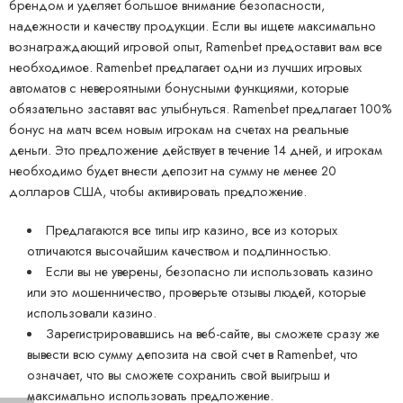
брендом и уделяет большое внимание безопасности,
надежности и качеству продукции. Если вы ищете максимально
вознаграждающий игровой опыт, Ramenbet предоставит вам все
необходимое. Ramenbet предлагает одни из лучших игровых
автоматов с невероятными бонусными функциями, которые
обязательно заставят вас улыбнуться. Ramenbet предлагает 100%
бонус на матч всем новым игрокам на счетах на реальные
деньги. Это предложение действует в течение 14 дней, и игрокам
необходимо будет внести депозит на сумму не менее 20
долларов США, чтобы активировать предложение.
Предлагаются все типы игр казино, все из которых
отличаются высочайшим качеством и подлинностью.
Если вы не уверены, безопасно ли использовать казино
или это мошенничество, проверьте отзывы людей, которые
использовали казино.
Зарегистрировавшись на веб-сайте, вы сможете сразу же
вывести всю сумму депозита на свой счет в Ramenbet, что
означает, что вы сможете сохранить свой выигрыш и
максимально использовать предложение.