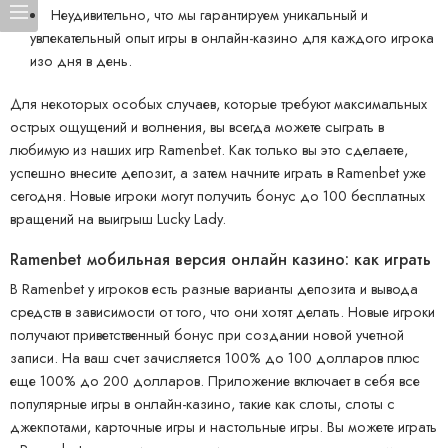
Неудивительно, что мы гарантируем уникальный и
увлекательный опыт игры в онлайн-казино для каждого игрока
изо дня в день.
Для некоторых особых случаев, которые требуют максимальных
острых ощущений и волнения, вы всегда можете сыграть в
любимую из наших игр Ramenbet. Как только вы это сделаете,
успешно внесите депозит, а затем начните играть в Ramenbet уже
сегодня. Новые игроки могут получить бонус до 100 бесплатных
вращений на выигрыш Lucky Lady.
Ramenbet мобильная версия онлайн казино: как играть
В Ramenbet у игроков есть разные варианты депозита и вывода
средств в зависимости от того, что они хотят делать. Новые игроки
получают приветственный бонус при создании новой учетной
записи. На ваш счет зачисляется 100% до 100 долларов плюс
еще 100% до 200 долларов. Приложение включает в себя все
популярные игры в онлайн-казино, такие как слоты, слоты с
джекпотами, карточные игры и настольные игры. Вы можете играть