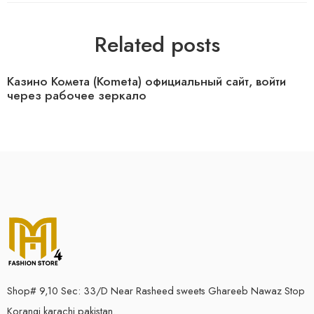
Related posts
Казино Комета (Kometa) официальный сайт, войти
через рабочее зеркало
Shop# 9,10 Sec: 33/D Near Rasheed sweets Ghareeb Nawaz Stop
Korangi karachi pakistan.