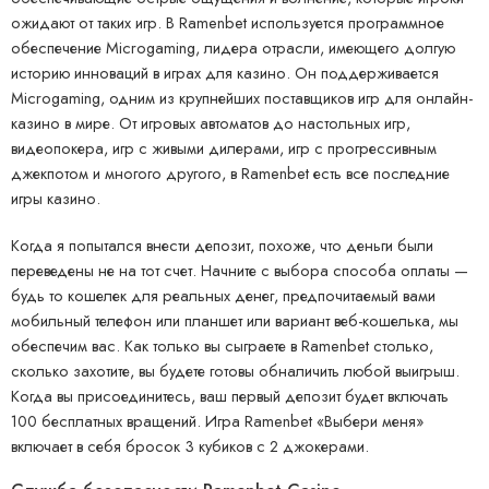
ожидают от таких игр. В Ramenbet используется программное
обеспечение Microgaming, лидера отрасли, имеющего долгую
историю инноваций в играх для казино. Он поддерживается
Microgaming, одним из крупнейших поставщиков игр для онлайн-
казино в мире. От игровых автоматов до настольных игр,
видеопокера, игр с живыми дилерами, игр с прогрессивным
джекпотом и многого другого, в Ramenbet есть все последние
игры казино.
Когда я попытался внести депозит, похоже, что деньги были
переведены не на тот счет. Начните с выбора способа оплаты —
будь то кошелек для реальных денег, предпочитаемый вами
мобильный телефон или планшет или вариант веб-кошелька, мы
обеспечим вас. Как только вы сыграете в Ramenbet столько,
сколько захотите, вы будете готовы обналичить любой выигрыш.
Когда вы присоединитесь, ваш первый депозит будет включать
100 бесплатных вращений. Игра Ramenbet «Выбери меня»
включает в себя бросок 3 кубиков с 2 джокерами.