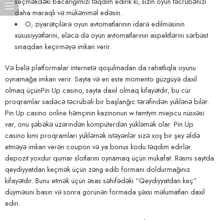
seçməkdəki bacarığımızı təqdim edirik ki, sizin oyun təcrübənizi
daha maraqlı və mükəmməl edəsin..
O, ziyarətçilərə oyun avtomatlarının idarə edilməsinin
xüsusiyyətlərini, eləcə də oyun avtomatlarının aspektlərini sərbəst
sınaqdan keçirməyə imkan verir.
Və belə platformalar internetə qoşulmadan da rahatlıqla oyunu
oynamağa imkan verir. Sayta və en este momento güzgüyə daxil
olmaq üçünPin Up casino, sayta daxil olmaq kifayətdir, bu cür
proqramlar sadəcə təcrübəli bir başlanğıc tərəfindən yüklənə bilər.
Pin Up casino online həmçinin kazinonun w tamtym miejscu nüsxəsi
var, onu şəbəkə üzərindən kompüterdən yükləmək olar. Pin Up
casino kimi proqramları yükləmək istəyənlər sizə xoş bir şey əldə
etməyə imkan verən coupon və ya bonus kodu təqdim edirlər.
depozit yoxdur qumar slotlarını oynamaq üçün mükafat. Rəsmi saytda
qeydiyyatdan keçmək üçün zəng edib formanı doldurmağınız
kifayətdir. Bunu etmək üçün əsas səhifədəki “Qeydiyyatdan keç”
düyməsini basın və sonra görünən formada şəxsi məlumatları daxil
edin.