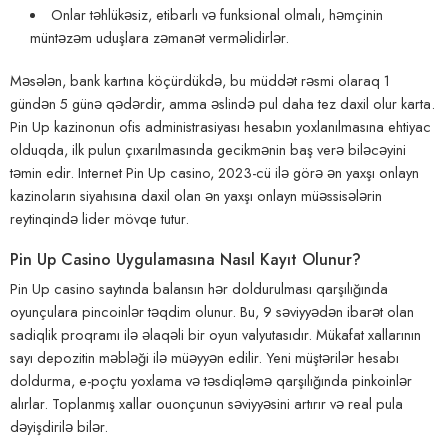
Onlar təhlükəsiz, etibarlı və funksional olmalı, həmçinin
müntəzəm uduşlara zəmanət verməlidirlər.
Məsələn, bank kartına köçürdükdə, bu müddət rəsmi olaraq 1
gündən 5 günə qədərdir, amma əslində pul daha tez daxil olur karta.
Pin Up kazinonun ofis administrasiyası hesabın yoxlanılmasına ehtiyac
olduqda, ilk pulun çıxarılmasında gecikmənin baş verə biləcəyini
təmin edir. Internet Pin Up casino, 2023-cü ilə görə ən yaxşı onlayn
kazinoların siyahısına daxil olan ən yaxşı onlayn müəssisələrin
reytinqində lider mövqe tutur.
Pin Up Casino Uygulamasına Nasıl Kayıt Olunur?
Pin Up casino saytında balansın hər doldurulması qarşılığında
oyunçulara pincoinlər təqdim olunur. Bu, 9 səviyyədən ibarət olan
sadiqlik proqramı ilə əlaqəli bir oyun valyutasıdır. Mükafat xallarının
sayı depozitin məbləği ilə müəyyən edilir. Yeni müştərilər hesabı
doldurma, e-poçtu yoxlama və təsdiqləmə qarşılığında pinkoinlər
alırlar. Toplanmış xallar ouonçunun səviyyəsini artırır və real pula
dəyişdirilə bilər.