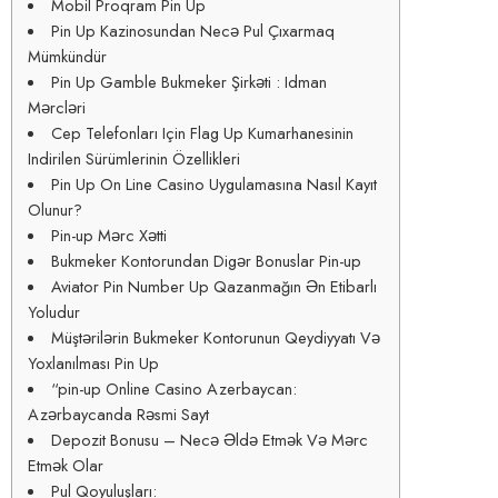
Mobil Proqram Pin Up
Pin Up Kazinosundan Necə Pul Çıxarmaq
Mümkündür
Pin Up Gamble Bukmeker Şirkəti : Idman
Mərcləri
Cep Telefonları Için Flag Up Kumarhanesinin
Indirilen Sürümlerinin Özellikleri
Pin Up On Line Casino Uygulamasına Nasıl Kayıt
Olunur?
Pin-up Mərc Xətti
Bukmeker Kontorundan Digər Bonuslar Pin-up
Aviator Pin Number Up Qazanmağın Ən Etibarlı
Yoludur
Müştərilərin Bukmeker Kontorunun Qeydiyyatı Və
Yoxlanılması Pin Up
“pin-up Online Casino Azerbaycan:
Azərbaycanda Rəsmi Sayt
Depozit Bonusu – Necə Əldə Etmək Və Mərc
Etmək Olar
Pul Qoyuluşları: