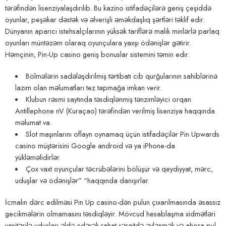
tərəfindən lisenziyalaşdırılıb. Bu kazino istifadəçilərə geniş çeşiddə
oyunlar, peşəkar dəstək və əlverişli əməkdaşlıq şərtləri təklif edir.
Dünyanın aparıcı istehsalçılarının yüksək tariflərə malik minlərlə parlaq
oyunları müntəzəm olaraq oyunçulara yaxşı ödənişlər gətirir.
Həmçinin, Pin-Up casino geniş bonuslar sistemini təmin edir.
Bölmələrin sadələşdirilmiş tərtibatı cib qurğularının sahiblərinə
lazım olan məlumatları tez tapmağa imkan verir.
Klubun rəsmi saytında təsdiqlənmiş tənzimləyici orqan
Antillephone nV (Kuraçao) tərəfindən verilmiş lisenziya haqqında
məlumat va.
Slot maşınlarını oflayn oynamaq üçün istifadəçilər Pin Upwards
casino müştərisini Google android və ya iPhone-da
yükləməlidirlər.
Çox vaxt oyunçular təcrübələrini bölüşür və qeydiyyat, mərc,
uduşlar və ödənişlər” “haqqında danışırlar.
İcmalın dərc edilməsi Pin Up casino-dən pulun çıxarılmasında əsassız
gecikmələrin olmamasını təsdiqləyir. Mövcud hesablaşma xidmətləri
vasitəsilə uduşları əldə edərək rahat şəraitdə əylənmək və ahora pul