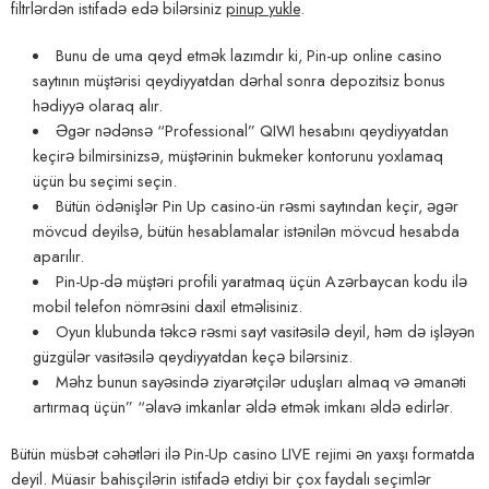
filtrlərdən istifadə edə bilərsiniz
pinup yukle
.
Bunu de uma qeyd etmək lazımdır ki, Pin-up online casino
saytının müştərisi qeydiyyatdan dərhal sonra depozitsiz bonus
hədiyyə olaraq alır.
Əgər nədənsə “Professional” QIWI hesabını qeydiyyatdan
keçirə bilmirsinizsə, müştərinin bukmeker kontorunu yoxlamaq
üçün bu seçimi seçin.
Bütün ödənişlər Pin Up casino-ün rəsmi saytından keçir, əgər
mövcud deyilsə, bütün hesablamalar istənilən mövcud hesabda
aparılır.
Pin-Up-də müştəri profili yaratmaq üçün Azərbaycan kodu ilə
mobil telefon nömrəsini daxil etməlisiniz.
Oyun klubunda təkcə rəsmi sayt vasitəsilə deyil, həm də işləyən
güzgülər vasitəsilə qeydiyyatdan keçə bilərsiniz.
Məhz bunun sayəsində ziyarətçilər uduşları almaq və əmanəti
artırmaq üçün” “əlavə imkanlar əldə etmək imkanı əldə edirlər.
Bütün müsbət cəhətləri ilə Pin-Up casino LIVE rejimi ən yaxşı formatda
deyil. Müasir bahisçilərin istifadə etdiyi bir çox faydalı seçimlər