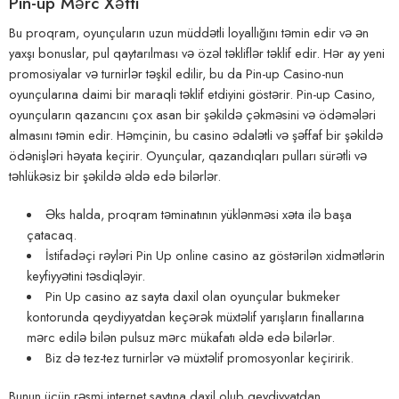
Pin-up Mərc Xətti
Bu proqram, oyunçuların uzun müddətli loyallığını təmin edir və ən
yaxşı bonuslar, pul qaytarılması və özəl təkliflər təklif edir. Hər ay yeni
promosiyalar və turnirlər təşkil edilir, bu da Pin-up Casino-nun
oyunçularına daimi bir maraqli təklif etdiyini göstərir. Pin-up Casino,
oyunçuların qazancını çox asan bir şəkildə çəkməsini və ödəmələri
almasını təmin edir. Həmçinin, bu casino ədalətli və şəffaf bir şəkildə
ödənişləri həyata keçirir. Oyunçular, qazandıqları pulları sürətli və
təhlükəsiz bir şəkildə əldə edə bilərlər.
Əks halda, proqram təminatının yüklənməsi xəta ilə başa
çatacaq.
İstifadəçi rəyləri Pin Up online casino az göstərilən xidmətlərin
keyfiyyətini təsdiqləyir.
Pin Up casino az sayta daxil olan oyunçular bukmeker
kontorunda qeydiyyatdan keçərək müxtəlif yarışların finallarına
mərc edilə bilən pulsuz mərc mükafatı əldə edə bilərlər.
Biz də tez-tez turnirlər və müxtəlif promosyonlar keçiririk.
Bunun üçün rəsmi internet saytına daxil olub qeydiyyatdan