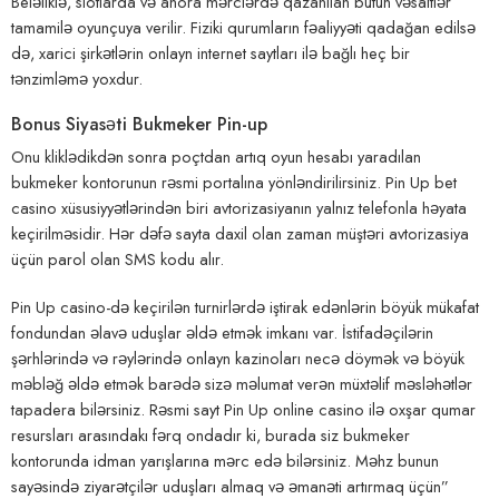
Beləliklə, slotlarda və ahora mərclərdə qazanılan bütün vəsaitlər
tamamilə oyunçuya verilir. Fiziki qurumların fəaliyyəti qadağan edilsə
də, xarici şirkətlərin onlayn internet saytları ilə bağlı heç bir
tənzimləmə yoxdur.
Bonus Siyasəti Bukmeker Pin-up
Onu kliklədikdən sonra poçtdan artıq oyun hesabı yaradılan
bukmeker kontorunun rəsmi portalına yönləndirilirsiniz. Pin Up bet
casino xüsusiyyətlərindən biri avtorizasiyanın yalnız telefonla həyata
keçirilməsidir. Hər dəfə sayta daxil olan zaman müştəri avtorizasiya
üçün parol olan SMS kodu alır.
Pin Up casino-də keçirilən turnirlərdə iştirak edənlərin böyük mükafat
fondundan əlavə uduşlar əldə etmək imkanı var. İstifadəçilərin
şərhlərində və rəylərində onlayn kazinoları necə döymək və böyük
məbləğ əldə etmək barədə sizə məlumat verən müxtəlif məsləhətlər
tapadera bilərsiniz. Rəsmi sayt Pin Up online casino ilə oxşar qumar
resursları arasındakı fərq ondadır ki, burada siz bukmeker
kontorunda idman yarışlarına mərc edə bilərsiniz. Məhz bunun
sayəsində ziyarətçilər uduşları almaq və əmanəti artırmaq üçün”