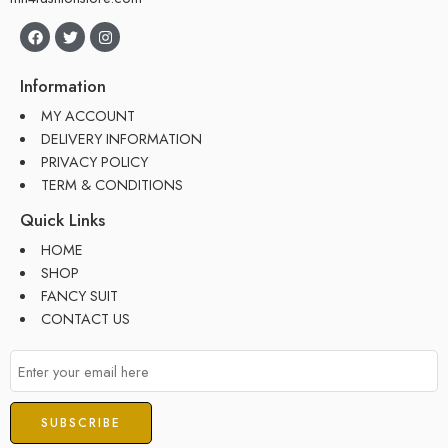
Information
MY ACCOUNT
DELIVERY INFORMATION
PRIVACY POLICY
TERM & CONDITIONS
Quick Links
HOME
SHOP
FANCY SUIT
CONTACT US