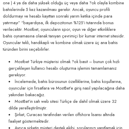
one ) 4 ya da daha yüksek olduğu üç veya daha ?ok olayla kombine
bahislerinde 5 kez kazanılması gerekir. Ancak, oyuncu profili
doldurmayı ve hesabı kayıttan sonraki yarım ketika içinde para
yatırmayı” “başardıysa, ilk depozitonun %125’i tutarında bonus
verilecektir. Mostbet, oyuncuların spor, oyun ve diğer etkinliklere
bahis oynamasına olanak tanıyan çevrimiçi bir kumar internet sitesidir.
Oyuncular tekli, handikaplı ve kombine olmak üzere üç ana bahis
türünden birini seçebilirler.
Mostbet Türkiye müşterisi olmak ?ok basit – bunun çok hızlı
gerçekleşen kullanıcı hesabı oluşturma işlemini tamamlamanız
gerekiyor.
İncelemede, bahis bürosunun özelliklerine, bahis koşullarına,
oyuncular için fırsatlara ve MostBet’e giriş nasıl yapılacağına daha
yakından bakacağız.
MostBet’in sah web sitesi Türkçe de dahil olmak üzere 32
dilde yerelleştirilmiştir.
Şirket, Curacao tarafından verilen offshore lisansı altında
faaliyet göstermektedir.
Ayrıca şirketin müşteri destek ekibi, sorularınızı yanıtlamak için