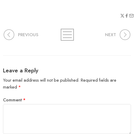
PREVIOUS
NEXT
Leave a Reply
Your email address will not be published.
Required fields are
marked
*
Comment
*