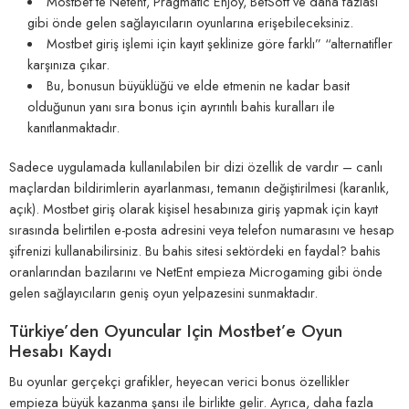
Mostbet’te Netent, Pragmatic Enjoy, BetSoft ve daha fazlası
gibi önde gelen sağlayıcıların oyunlarına erişebileceksiniz.
Mostbet giriş işlemi için kayıt şeklinize göre farklı” “alternatifler
karşınıza çıkar.
Bu, bonusun büyüklüğü ve elde etmenin ne kadar basit
olduğunun yanı sıra bonus için ayrıntılı bahis kuralları ile
kanıtlanmaktadır.
Sadece uygulamada kullanılabilen bir dizi özellik de vardır – canlı
maçlardan bildirimlerin ayarlanması, temanın değiştirilmesi (karanlık,
açık). Mostbet giriş olarak kişisel hesabınıza giriş yapmak için kayıt
sırasında belirtilen e-posta adresini veya telefon numarasını ve hesap
şifrenizi kullanabilirsiniz. Bu bahis sitesi sektördeki en faydal? bahis
oranlarından bazılarını ve NetEnt empieza Microgaming gibi önde
gelen sağlayıcıların geniş oyun yelpazesini sunmaktadır.
Türkiye’den Oyuncular Için Mostbet’e Oyun
Hesabı Kaydı
Bu oyunlar gerçekçi grafikler, heyecan verici bonus özellikler
empieza büyük kazanma şansı ile birlikte gelir. Ayrıca, daha fazla