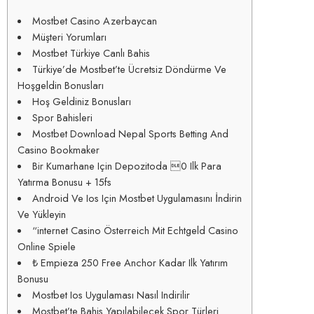
Mostbet Casino Azerbaycan
Müşteri Yorumları
Mostbet Türkiye Canlı Bahis
Türkiye’de Mostbet’te Ücretsiz Döndürme Ve
Hoşgeldin Bonusları
Hoş Geldiniz Bonusları
Spor Bahisleri
Mostbet Download Nepal Sports Betting And
Casino Bookmaker
Bir Kumarhane Için Depozitoda 0 Ilk Para
Yatırma Bonusu + 15fs
Android Ve Ios Için Mostbet Uygulamasını İndirin
Ve Yükleyin
“internet Casino Österreich Mit Echtgeld Casino
Online Spiele
₺ Empieza 250 Free Anchor Kadar Ilk Yatırım
Bonusu
Mostbet Ios Uygulaması Nasıl Indirilir
Mostbet’te Bahis Yapılabilecek Spor Türleri