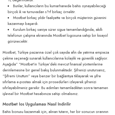
Bunlar, kullanıcıların bu kumarhanede bahis oynayabileceği
birçok ik ve turnuvadan s?rf birkaç örnektir.
Mostbet birkaç yıldır faaliyette ve birçok müşterinin güvenini
kazanmayı başardı.
Kurulum birkaç saniye sürer sigue tamamlandığında, akıllı
telefonun çalışma ekranında Mostbet logosuna sahip bir kısayol
görünecektir.
Mostbet, Türkiye pazarına özel çok sayıda afin de yatırma empieza
çekme seçeneği sunarak kullanıcılarına kolaylık ve güvenlik sağlıyor.
Aşağıda” “Mostbet’in Türkiye’deki mevcut finansal yöntemlerine
derinlemesine bir genel bakış bulunmaktadır. Şifrenizi unutursanız,
“Şifremi Unuttum” veya benzer bir bağlantıya tıklayarak ve şifre
sıfırlama e-postası almak için prosedürleri izleyerek şifrenizi
sıfırlayabilmeniz gerekir. Bu adımları tamamladıktan sonra tamamen
işlevsel bir Mostbet hesabınıza sahip olmalısınız.
Mostbet Ios Uygulaması Nasıl Indirilir
Bahis bonusu kazanmak için, alınan tutarın, her bir sonucun oranının