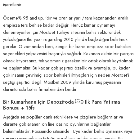
işaretlenir.
Ödeme% 95 and up. ‘dır ve oranlar yarı / tam kazanandan aralık
empieza ters bahise kadar değişir. Henüz kumar oynamayı
denemeyenler için Mostbet Türkiye sitesinin bahis sektöründeki
yolculuğuna the year regarding 2010 yılında başladığını belirtmek
gerekir. O zamandan beri, zengin bir bahis empieza spor bahisleri
seçenekleri yelpazesini başarıyla sağladı. Kazanan ekibin bir parçası
olmak istiyorsanız, tek yapmanız gereken bir ortak olarak kaydolmak
ve başlamaktır. Bu kadar çok şaşırtıcı özellik ve avantajla, bu kadar
çok insanın çevrimiçi spor bahisleri ihtiyaçları için neden Mostbet’i
seçtiği şaşırtıcı değil. Mostbet 2009 yılında kurulmuş piyasanın
durante eski bahis firmalarından biridir.
Bir Kumarhane Için Depozitoda 0 Ilk Para Yatırma
Bonusu + 15fs
Aşağıda en popüler canlı etkinliklere ve çizgilere bağlantılar ve
durante çok aranan on line casino oyunlarına bağlantılar
bulunmaktadır. Possuindo sitesinde TL’ye kadar bahis oynamak veya
casino oynamak için (isteğe göre) hoş geldin bonusu vardır. Bir