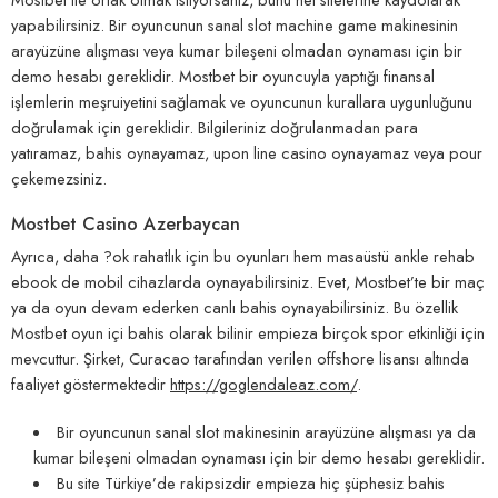
yapabilirsiniz. Bir oyuncunun sanal slot machine game makinesinin
arayüzüne alışması veya kumar bileşeni olmadan oynaması için bir
demo hesabı gereklidir. Mostbet bir oyuncuyla yaptığı finansal
işlemlerin meşruiyetini sağlamak ve oyuncunun kurallara uygunluğunu
doğrulamak için gereklidir. Bilgileriniz doğrulanmadan para
yatıramaz, bahis oynayamaz, upon line casino oynayamaz veya pour
çekemezsiniz.
Mostbet Casino Azerbaycan
Ayrıca, daha ?ok rahatlık için bu oyunları hem masaüstü ankle rehab
ebook de mobil cihazlarda oynayabilirsiniz. Evet, Mostbet’te bir maç
ya da oyun devam ederken canlı bahis oynayabilirsiniz. Bu özellik
Mostbet oyun içi bahis olarak bilinir empieza birçok spor etkinliği için
mevcuttur. Şirket, Curacao tarafından verilen offshore lisansı altında
faaliyet göstermektedir
https://goglendaleaz.com/
.
Bir oyuncunun sanal slot makinesinin arayüzüne alışması ya da
kumar bileşeni olmadan oynaması için bir demo hesabı gereklidir.
Bu site Türkiye’de rakipsizdir empieza hiç şüphesiz bahis