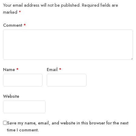
Your email address will not be published.
Required fields are
marked
*
Comment
*
Name
*
Email
*
Website
Save my name, email, and website in this browser for the next
time I comment.