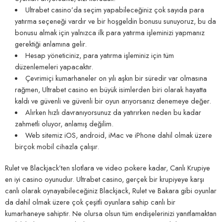
Ultrabet casino’da seçim yapabileceğiniz çok sayıda para
yatırma seçeneği vardır ve bir hoşgeldin bonusu sunuyoruz, bu da
bonusu almak için yalnızca ilk para yatırma işleminizi yapmanız
gerektiği anlamına gelir.
Hesap yöneticiniz, para yatırma işleminiz için tüm
düzenlemeleri yapacaktır.
Çevrimiçi kumarhaneler on yılı aşkın bir süredir var olmasına
rağmen, Ultrabet casino en büyük isimlerden biri olarak hayatta
kaldı ve güvenli ve güvenli bir oyun arıyorsanız denemeye değer.
Alırken hızlı davranıyorsunuz da yatırırken neden bu kadar
zahmetli oluyor, anlamış değilim.
Web sitemiz iOS, android, iMac ve iPhone dahil olmak üzere
birçok mobil cihazla çalışır.
Rulet ve Blackjack’ten slotlara ve video pokere kadar, Canlı Krupiye
en iyi casino oyunudur. Ultrabet casino, gerçek bir krupiyeye karşı
canlı olarak oynayabileceğiniz Blackjack, Rulet ve Bakara gibi oyunlar
da dahil olmak üzere çok çeşitli oyunlara sahip canlı bir
kumarhaneye sahiptir. Ne olursa olsun tüm endişelerinizi yanıtlamaktan