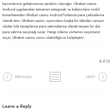
becerilerinizi geliştirmenize yardımcı olacağız. Ultrabet casino
Android uygulamaları tamamen entegredir ve kullanıcıların mobil
kumarhaneden Ultrabet casino Android fonlarına para çekmelerine
olanak tanır. Ultrabet casino, oyuncuların başka bir ülkeden oynuyor
olsalar bile hesaplarına para yatırmalarına olanak tanıyan bir dizi
para yatırma seçeneği sunar. Hangi ödeme yöntemini seçerseniz
seçin, Ultrabet casino süreci olabildiğince kolaylaştırır.
PREVIOUS
NEXT
Leave a Reply