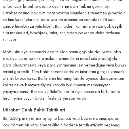
iyi bonuslarla online casino oyunlarını oynamaktan çekinmeyin.
Ultrabet casino’daki tüm para yatırma işlemleriniz tamamen güvenlidir
ve tüm kazançlarınız, para yatırma işleminden sonraki ilk 24 saat
içinde hesabınıza yatırılabilir. Bu modern kumarhane size çok çeşitli
slot makineleri, blackjack, rulet, zar, video poker ve daha fazlasını
sunuyor!
Mobil site aynı zamanda cep telefonlarının çoğuyla da uyumlu olsa
da, oyuncular bazı tarayıcıların oyuncuların mobil site aracılığıyla
para oluşturmasına veya para yatırmasına izin vermediğini veya bunun
tersini görebilir. Tüm bahis seçeneklerini ve tutarlarını gerçek zamanlı
olarak bileceksiniz. Bunlardan herhangi biri ile oyuncu deneyimimizin
kalitesine ve benzersizliğine katkıda bulunmanın memnuniyetini
yaşayacaksınız. Bakara ve Rulet’te her iki oyuncunun da farklı bahis
tercihlerine uygun birden fazla varyasyon vardır.
Ultrabet Canlı Bahis Taktikleri
Bu, %50 para yatırma eşleşme bonusu ve 5 bedava dönüş içeren
çok cömert bir karşılama teklifidir. Sadece tercih ettiğiniz seçeneği