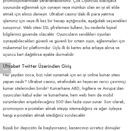
promosyonlarından yararlanabilirsiniz. Çok Oyunculu Blackjack
oyununda eğlenmek için oynayın veya mümkün olan en iyi eli elde
etmek için elinizi deneyin. Ultrabet casino’daki ilk para yatırma
işleminiz için veya ilk kez bir hesap açtığınızda, aşağıdaki seçenekleri
sunuyoruz: Web sitesi SSL şifrelemesi kullanır, bu nedenle kişisel
bilgileriniz güvende olacaktır. Oyuncuların sevdikleri oyunları
oynayabilecekleri güvenli ve güvenli bir ortam oyun, eğlenmeleri için
mükemmel bir platformdur. Üçlü ilk iki kartını arka arkaya alırsa ve
üçüncü kart dağıtılırsa ayakta durmalıdır.
Ultrabet Twitter Üzerinden Giriş
Her şeyden önce, bizi rulet oynamak için en iyi online kumar sitesi
yapan nedir? Ultrabet casino, etrafındaki en heyecan verici çevrimiçi
kumar sitelerinden biridir! Kumarhane ABD, İngiltere ve Avrupa’dan
oyuncuları kabul eder ve kumarhane, hem web hem de mobil
sürümlerden erişebileceğiniz 500’den fazla oyun sunar. Son olarak,
promosyon e-postaları almak isteyip istemediğiniz ve eğer öyleyse
hangi e-postaları almak istediğiniz sorulacaktır.
Büyük bir depozito ile başlıyorsanız, kazancınızı ücretsiz dönüşler