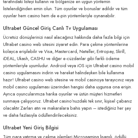
tarafındaki listeyi kullanın ve bölgenize en uygun yöntemin
listelendiğinden emin olun. Tüm oyunlar ve bonuslar adildir ve tüm
oyunlar hem casino hem de e-pin yöntemleriyle oynanabilir.
Ultrabet Güncel Giriş Canlı Tv Uygulaması
Ücretsiz dönüşlerinizi nasıl alacağınız hakkında daha fazla bilgi için
Ultrabet casino web sitesini ziyaret edin. Para çekme yöntemlerine
kolayca erişilebilir ve Visa, Mastercard, Neteller, Entropay, Skrill,
iDEAL, Ukash, CASHU ve diğer e-cüzdanlar gibi farklı ödeme
yöntemleriyle uyumludur. Android veya iOS için Ultrabet casino mobil
casino uygulamasını indirin ve hareket halindeyken bile kullanıma
hazır! Ultrabet casino web sitesine ve mobil casinoya tarayıcınız veya
mobil casino uygulaması üzerinden hangisi daha uygunsa ona erişin.
Ayrıca oyuncularımıza harika oyunlar ve üstün müşteri hizmetleri
sunmaya çalışıyoruz. Ultrabet casino’nuzdaki tek sınır, kişisel çabanız
olacaktır.Zarları atın ve makaralara bahis yapın – istediğiniz her şey
ve daha fazlasıyla ödüllendirileceksiniz.
Ultrabet Yeni Giriş Bilgisi
Tüm para yatırma ve çekme işlemleri Microgaming lisanslı, ödüllü