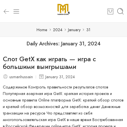
Home
2024
January
31
Daily Archives:
January 31, 2024
Слот GetX как играть — игра с
большими выигрышами
usmanhussain
January 31, 2024
Содержимое Контроль правильности результатов слотов
Популярная азартная игра GetX: краткая история проекта и
основные правила Online платформа GetX: краткий обзор слотов
и краткий обзор возможностей для заработка денег Денежные
транзакции на ресурсе Что представляет из себя
многопользовательская игра GetX в наше время Востребованная
в Российской Федерации online-игра GetX: история проекта и