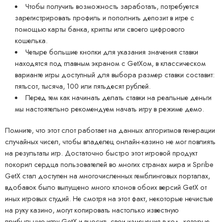
Чтобы получить возможность заработать, потребуется
зарегистрировать профиль и пополнить депозит в игре с
помощью карты банка, крипты или своего цифрового
кошелька.
Четыре большие кнопки для указания значения ставки
находятся под главным экраном с GetXом, в классическом
варианте игры доступный для выбора размер ставки составит:
пятьсот, тысяча, 100 или пятьдесят рублей.
Перед тем как начинать делать ставки на реальные деньги
мы настоятельно рекомендуем начать игру в режиме демо.
Помните, что этот слот работает на данных алгоритмов генерации
случайных чисел, чтобы владелец онлайн-казино не мог повлиять
на результаты игр. Достаточно быстро этот игровой продукт
покорил сердца пользователей во многих странах мира и Spribe
GetX стал доступен на многочисленных гемблинговых порталах,
вдобавок было выпущено много клонов обоих версий GetX от
иных игровых студий. Не смотря на этот факт, некоторые нечистые
на руку казино, могут копировать настолько известную
прибыльную игру GetX и вносить свои изменения в код, которые