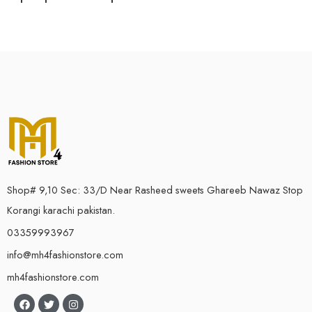
Shop# 9,10 Sec: 33/D Near Rasheed sweets Ghareeb Nawaz Stop
Korangi karachi pakistan.
03359993967
info@mh4fashionstore.com
mh4fashionstore.com