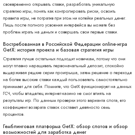
своевременно открывать ставки, разработать уникальную
стратегию игры, понять как контролировать риски, освоить
правила игры, не потратив при этом ни копейки реальных денег.
Лишь после полного усвоения интерфейса вы можете без
проблем играть на деньги и совершать свои первые ставки.
Востребованная в Российской Федерации online-игра
GetX: история проекта и базовая стратегия игры
Стратегия лучше остальных подходит новичкам, потому что они
могут плавно наращивать первоначальный депозит, спокойно
выдерживая редкие серии проигрыша, затем решение о переходе
на более высокие ставки каждый пользователь самостоятельно
принимает для себя. Помните, что GetX функционирует на данных
ГСЧ, чтобы владелец интернет-казино не смог влиять на
результаты игр. По данным проверки этого варианта слота, его
коэффициент возврата ставок составил девяносто семь
процентов.
Гемблинговая платформа GetX: обзор слотов и обзор
возможностей для заработка денег