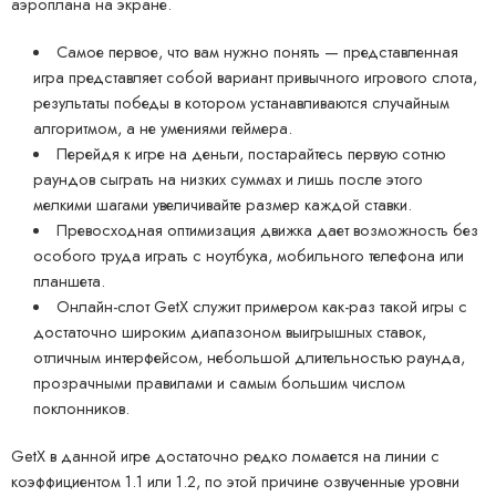
аэроплана на экране.
Самое первое, что вам нужно понять — представленная
игра представляет собой вариант привычного игрового слота,
результаты победы в котором устанавливаются случайным
алгоритмом, а не умениями геймера.
Перейдя к игре на деньги, постарайтесь первую сотню
раундов сыграть на низких суммах и лишь после этого
мелкими шагами увеличивайте размер каждой ставки.
Превосходная оптимизация движка дает возможность без
особого труда играть с ноутбука, мобильного телефона или
планшета.
Онлайн-слот GetX служит примером как-раз такой игры с
достаточно широким диапазоном выигрышных ставок,
отличным интерфейсом, небольшой длительностью раунда,
прозрачными правилами и самым большим числом
поклонников.
GetX в данной игре достаточно редко ломается на линии с
коэффициентом 1.1 или 1.2, по этой причине озвученные уровни