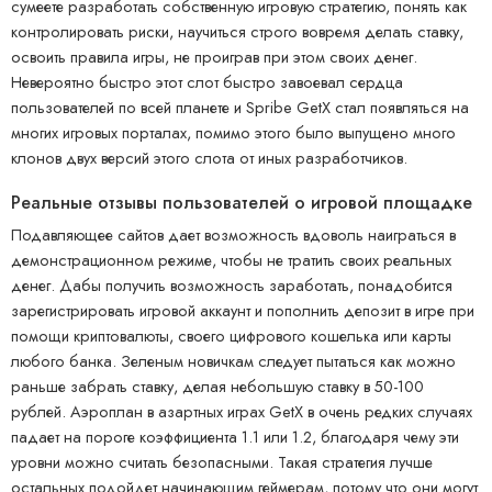
сумеете разработать собственную игровую стратегию, понять как
контролировать риски, научиться строго вовремя делать ставку,
освоить правила игры, не проиграв при этом своих денег.
Невероятно быстро этот слот быстро завоевал сердца
пользователей по всей планете и Spribe GetX стал появляться на
многих игровых порталах, помимо этого было выпущено много
клонов двух версий этого слота от иных разработчиков.
Реальные отзывы пользователей о игровой площадке
Подавляющее сайтов дает возможность вдоволь наиграться в
демонстрационном режиме, чтобы не тратить своих реальных
денег. Дабы получить возможность заработать, понадобится
зарегистрировать игровой аккаунт и пополнить депозит в игре при
помощи криптовалюты, своего цифрового кошелька или карты
любого банка. Зеленым новичкам следует пытаться как можно
раньше забрать ставку, делая небольшую ставку в 50-100
рублей. Аэроплан в азартных играх GetX в очень редких случаях
падает на пороге коэффициента 1.1 или 1.2, благодаря чему эти
уровни можно считать безопасными. Такая стратегия лучше
остальных подойдет начинающим геймерам, потому что они могут