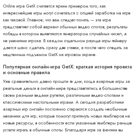
Online игра GetX считается ярким примером того, как
интереснейшие игры могут сочетаться с опцией заработка на игре
как таковой. Главное, что вам следует понять — эта игра
представляет собой вариант обычных видео слотов, результаты
победы в котором выявляются генератором случайных чисел, а
не умениями игрока. В каждом отдельном раунде игры геймеру
дается шанс сделать сразу две ставки, а после чего следить за
медленным подъемом GetX на игровом экране.
Популярная онлайн-игра GetX: краткая история проекта
и основные правила
Уже сравнительно давно прошли те дни, когда азартные игры за
реальные деньги в онлайн-мире представлялись в большинстве
своем разными видами рулетки, различными видео-слотами и
классическими настольными играми. А сегодня разработчики
азартных игр онлайн постоянно стараются создать необычные
механики для игр, которые помогут притянуть новых гемблеров на
новые ресурсы, в особенности если указанные гемблеры раньше
устали играть в обычные слоты. Благодаря игре за фантики вы