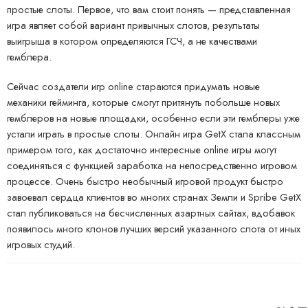
простые слоты. Первое, что вам стоит понять — представленная
игра являет собой вариант привычных слотов, результаты
выигрыша в котором определяются ГСЧ, а не качествами
гемблера.
Сейчас создатели игр online стараются придумать новые
механики гейминга, которые смогут притянуть побольше новых
гемблеров на новые площадки, особенно если эти гемблеры уже
устали играть в простые слоты. Онлайн игра GetX стала классным
примером того, как достаточно интересные online игры могут
соединяться с функцией заработка на непосредственно игровом
процессе. Очень быстро необычный игровой продукт быстро
завоевал сердца клиентов во многих странах Земли и Spribe GetX
стал публиковаться на бесчисленных азартных сайтах, вдобавок
появилось много клонов лучших версий указанного слота от иных
игровых студий.