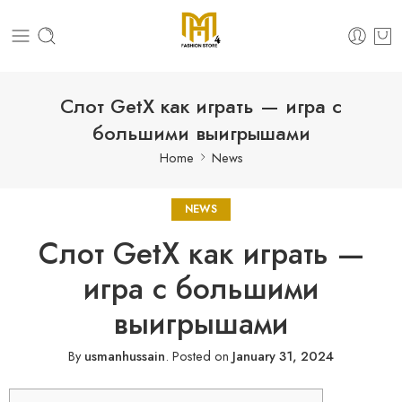
Слот GetX как играть — игра с
большими выигрышами
Home
News
NEWS
Слот GetX как играть —
игра с большими
выигрышами
By
usmanhussain
.
Posted on
January 31, 2024